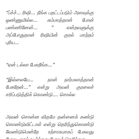
“ப்ச்ச்… ரிஷி… நீங்க பதட்டப்படும் அளவுக்கு 
ஒண்ணுமில்ல… சும்மாத்தான் போன் 
பண்ணினேன்… ” என்றவளுக்கு 
அப்போதுதான் ரிஷியின் குரல் மாற்றம் 
புரிய…
“ஏன் டல்லா பேசுறீங்க…” 
“இல்லையே…  நான் நார்மலாத்தான் 
பேசுறேன்…” என்று அவன் குரலைச் 
சரிப்படுத்திக் கொண்டு…. சொல்ல
அவன் சொன்ன விதமே தன்னைக் கண்டு 
கொண்டுவிட்டாள் என்று தெரிந்துகொண்டு 
வேண்டுமென்றே  உற்சாகமாகப் பேசுவது 