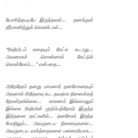
யோசித்தபடியே இருந்தவள்…  தனக்குள் 
தீர்மானித்துக் கொண்டாள்…
“ரிஷியிடம் எதையும் கேட்க கூடாது…  
அவனாகச் சொன்னால் கேட்டுக் 
கொள்வோம்… ” என்பதை… 
அதேநேரம் தனது மாமனார் தனசேகரையும் 
அவளால் சிறிதளவு கூட தவறாக நினைக்கத் 
தோன்றவில்லை…  காரணம் இல்லாமலும் 
இல்லை ரிஷியின் குடும்பத்தோடு இருந்த 
இத்தனை நாட்களில்… தனசேகர் இறந்த 
போதிலும்… அவருடைய நினைவுகளை… 
அவருடைய வார்த்தைகளை மனைவியாக… 