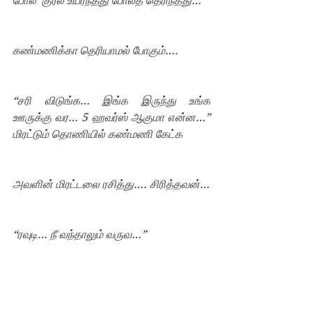
போல  குரல் உயர்ந்தது போலத் தெரிந்தது…
கண்மணிக்கா தெரியாமல் போகும்….
“சரி விடுங்க… இங்க இருந்து உங்க 
ஊருக்கு வர… 5 ஹவர்ஸ் ஆகுமா என்ன…” 
மிரட்டும் தொணியில் கண்மணி கேட்க
அவளின் மிரட்டலை ரசித்து…. சிரித்தவன்…
“ரவுடி… நீ வந்தாலும் வருவ…”