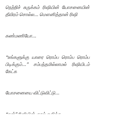
நெற்றிச் சுருக்கம் ரிஷியின் யோசனையின்  
தீவிரம் சொல்ல… மௌனித்தான் ரிஷி
கண்மணியோ… 
“உங்களுக்கு யாரை ரொம்ப ரொம்ப ரொம்ப 
பிடிக்கும்…” சம்பந்தமில்லாமல் ரிஷியிடம் 
கேட்க
யோசனையை விட்டுவிட்டு…
“ஏன்” ரிஷியின் குரல் ஒலிக்க…