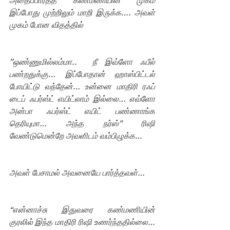
அதைப்பார்த்த கண்மணியின் முகம் 
இப்போது முற்றிலும் மாறி இருக்க…. அவள் 
முகம் போன விதத்தில்
”ஒண்ணுமில்லம்மா..  நீ இவ்ளோ ஃபீல் 
பண்றதுக்கு… இப்போதான் ஹாஸ்பிட்டல் 
போயிட்டு வந்தேன்… உன்னை மாதிரி ரஃப் 
டைப் ஃபர்ஸ்ட் எயிட்லாம் இல்லை… எவ்ளோ 
அன்பா ஃபர்ஸ்ட் எயிட் பண்ணாங்க 
தெரியுமா… அந்த நர்ஸ்” ரிஷி 
வேண்டுமென்றே அவளிடம் வம்பிழுக்க…
அவள் பேசாமல் அவனையே பார்த்தவள்…
“என்னாச்சு இதுவரை கண்மணியின் 
குரலில் இந்த மாதிரி ரிஷி உணர்ந்ததில்லை… 