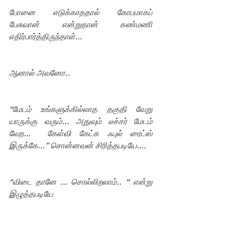
போனை எடுக்காததால் கோபமாகப் 
பேசுவான் என்றுதான் கண்மணி 
எதிர்பார்த்திருந்தாள்…
ஆனால் அவனோ..
“மேடம் உங்களுக்கில்லாத தகுதி வேறு 
யாருக்கு வரும்… அதுவும் டீச்சர் மேடம் 
வேற…  கேள்வி கேட்க ஃபுல் ரைட்ஸ் 
இருக்கே…” சொன்னவன் சிரித்தபடியே….
“விடை தானே … சொல்லிறலாம்.. “ என்று 
இழுத்தபடியே