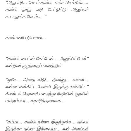
”அது சரி… மேடம் சாங்க  எங்க பிடிச்சீங்க…  
சாங்க் நாலு வரி கேட்டுட்டு அனுப்பக் 
கூடாதுங்க மேடம்…  ”
கண்மணி புரியாமல்…
”சாங்க் பைட்ஸ் கேட்டேன்… அனுப்பிட்டேன்” 
என்றாள் குழந்தைப் பாவத்தில்
“ஒகே… அதை விடு… திடீர்னு… என்ன… 
என்ன என்கிட்ட கேள்வி இருக்கு உன்கிட்ட” 
கிண்டல் தொணி மறைந்து ரிஷியின் குரலில் 
மாற்றம் வர… சுதாரித்தவளாக…
“சும்மா… சாங்க் நல்லா இருந்துச்சு… நல்லா 
இருக்கா நல்லா இல்லையா… ஏன் அனுப்பக் 