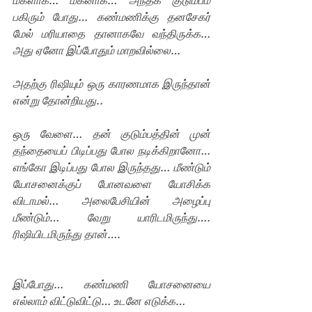
மகளாக… மகனாக… அந்தக் குடும்பம் 
பகிரும் போது… கண்மணிக்கு தனசேகர்  
மேல் மரியாதை தானாகவே வந்திருக்க… 
அது ஏனோ இப்போதும் மாறவில்லை…
அதற்கு ரிஷியும் ஒரு காரணமாக இருந்தான் 
என்று தோன்றியது.. 
ஒரு வேளை… தன் குடும்பத்தின் முன் 
தந்தையைப் பிடிப்பது போல நடிக்கிறானோ… 
எங்கோ இடிப்பது போல இருந்தது… மீண்டும் 
யோசனைக்குப் போனவளை யோசிக்க 
விடாமல்… அலைபேசியின் அழைப்பு 
மீண்டும்… வேறு யாரிடமிருந்து…. 
ரிஷியிடமிருந்து தான்….
இப்போது… கண்மணி யோசனையை 
எல்லாம் விட்டுவிட்டு… உடனே எடுக்க…