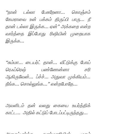
“நான் டல்லா பேசுறேனா… கொஞ்சம் 
கேமராவை உன் பக்கம் திருப்பி பாரு… நீ 
தான் டல்லா இருக்க… ஏன்” அக்கறை என்ற 
வார்த்தை இப்போது ரிஷியின் முறையாக 
இருக்க…
“சும்மா… டையர்ட் தான்… வீட்டுக்கு போய் 
ரெஃப்ரெஷ் பண்ணேன்னா சரி 
ஆகிருவேன்… ப்ச்ச்… அதுவா முக்கியம்… 
நீங்க… சொல்லுங்க…” என்றபோதே…
அவளிடம் தன் வலது கையை உயர்த்திக் 
காட்ட…  அதில் கட்டுப் போடப்பட்டிருந்தது…