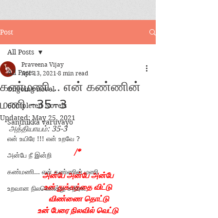
Post
All Posts
Praveena Vijay
All Posts
Apr 13, 2021
8 min read
கண்மணி... என் கண்ணின்
Ongoing novel
மணி -35-3
Completed Novels
Updated:
May 25, 2021
Santhikka varuvayo
அத்தியாயம்: 35-3
என் உயிரே !!! என் உறவே ?
/* 
அன்பே நீ இன்றி
கண்மணி... என் கண்ணின் மணி
அன்பே அன்பே அன்பே
உன் துக்கத்தை விட்டு
உறவான நிலவொன்று சதிராட
 விண்ணை தொட்டு
உன் பேரை நிலவில் வெட்டு