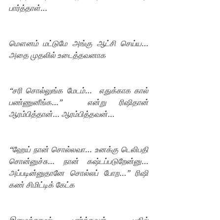
பார்த்தாள்…
மௌனம் மட்டுமே அங்கு ஆட்சி செய்ய… 
அதை முதலில் உடைத்தவனாக
“சரி சொல்லுங்க மேடம்…  எதுக்காக கால் 
பண்ணுனீங்க…”  என்று ரிஷிதான் 
ஆரம்பித்தான்… ஆரம்பித்தவன்…
“ஹேய் நான் சொல்லவா… உனக்கு டெலிபதி 
சொன்னுச்சு… நான் கஷ்டப்படுறேன்னு… 
அப்படின்னுதானே சொல்லப் போற…” ரிஷி 
கண் சிமிட்டிக் கேட்க