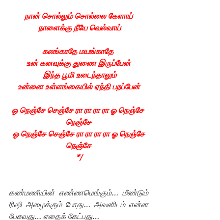
நான் சொல்லும் சொல்லை கேளாய்
நாளைக்கு நீயே வெல்வாய்
கலங்காதே மயங்காதே 
உன் கனவுக்கு துணை இருப்பேன்
 இந்த பூமி உடைந்தாலும்
உன்னை உள்ளங்கையில் ஏந்தி பறப்பேன்
ஓ நெஞ்சே செஞ்சே ரா ரா ரா ரா ஓ நெஞ்சே 
நெஞ்சே
 ஓ நெஞ்சே செஞ்சே ரா ரா ரா ரா ஓ நெஞ்சே 
நெஞ்சே
*/
கண்மணியின் எண்ணமெங்கும்… மீண்டும் 
ரிஷி அழைக்கும் போது… அவனிடம் என்ன 
பேசுவது… எதைக் கேட்பது…  