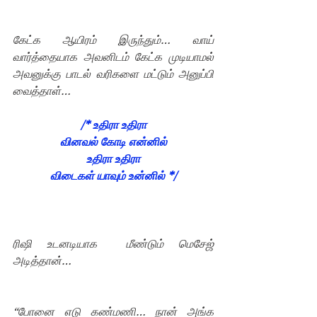
கேட்க ஆயிரம் இருந்தும்… வாய் 
வார்த்தையாக அவனிடம் கேட்க முடியாமல் 
அவனுக்கு பாடல் வரிகளை மட்டும் அனுப்பி 
வைத்தாள்…
/* உதிரா உதிரா
வினவல் கோடி என்னில்
உதிரா உதிரா
விடைகள் யாவும் உன்னில் */
ரிஷி உடனடியாக  மீண்டும் மெசேஜ் 
அடித்தான்… 
“போனை எடு கண்மணி… நான் அங்க 