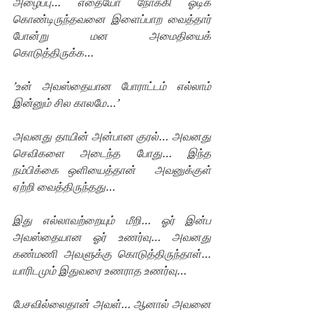
அழைப்பு… எதையோ நோக்கி ஓடிக் 
கொண்டிருந்தவனை இளைப்பாற வைத்தார் 
போன்று மன அமைதியைக் 
கொடுத்திருக்க…  
’உன் அவஸ்தையான போராட்டம் எல்லாம் 
இன்னும் சில காலமே…’ 
அவனது தாயின் அன்பான குரல்… அவனது 
செவிகளை அடைந்த போது… இந்த  
நம்பிக்கை ஒளியைத்தான்  அவனுக்குள் 
ஏற்றி வைத்திருந்தது…
இது எல்லாவற்றையும் மீறி… ஓர் இன்ப 
அவஸ்தையான ஓர் உணர்வு… அவனது 
கண்மணி அவளுக்கு கொடுத்திருந்தாள்… 
யாரிடமும் இதுவரை உணராத உணர்வு… 
பேசவில்லைதான் அவள்… ஆனால் அவனை 