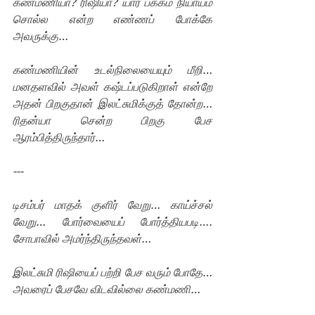
கண்மணியா? ரிஷியா? யார் பக்கம் நியாயம் 
சொல்ல என்ற எண்ணப் போக்கே 
அவருக்கு…
கண்மணியின் உடல்நிலையையும் மீறி… 
மனதளவில் அவள் கஷ்டப்படுகிறாள் என்றே 
அதன் பிறகுதான் இலட்சுமிக்குத் தோன்ற…   
ரிதன்யா சென்ற பிறகு பேச 
ஆரம்பித்திருந்தார்…
--- 
டிசம்பர் மாதக் குளிர் வேறு… காய்ச்சல் 
வேறு… போர்வையைப் போர்த்தியபடி….  
சோபாவில் அமர்ந்திருந்தவள்… 
இலட்சுமி ரிஷியைப் பற்றி பேச வரும் போதே… 
அவரைப் பேசவே விடவில்லை கண்மணி…