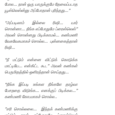
போல… நான் ஒரு யாருக்குமே தேவைப்படாத 
யூஸ்லெஸ்ன்னு அப்போதான் புரிந்தது…”
“அப்படிலாம் இல்லை ரிஷி… யார் 
சொன்னா… நீங்க எப்போதுமே ப்ரைஸ்லெஸ்”  
அவன் சொன்னது பிடிக்காமல்… கண்மணி 
வேகவேகமாகச் சொல்ல…  புன்னகைத்தான் 
ரிஷி…
“நீ மட்டும் என்னை விட்டுக் கொடுக்க 
மாட்டியே… என்கிட்ட கூட” அவன் கண்கள் 
பெருமிதத்தில் ஒளிரத்தான் செய்தது… 
“நீங்க இப்படி உங்கள நீங்களே தாழ்வா 
பேசறதை விடுங்க… எனக்குப் பிடிக்கல…”  
கண்மணி கோபமாகச் சொல்ல..
”சரி சொல்லலை…  இந்தக் கண்மணிக்கு 