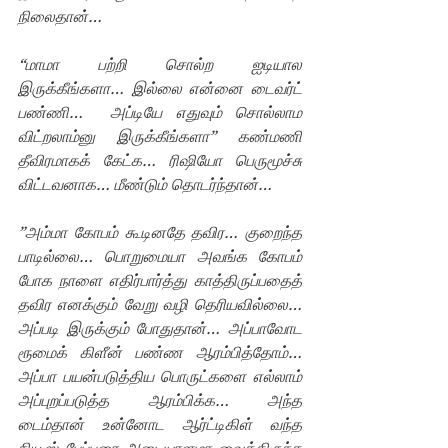
நிலைதான்…
“மாமா பற்றி சொல்ற ஐடியால 
இருக்கீங்களா… இல்லை என்னை டைவர்ட் 
பண்ணி…  அப்டியே எதுவும் சொல்லாம 
விட்றலாம்னு இருக்கீங்களா” கண்மணி 
தீவிரமாகக் கேட்க… ரிஷியோ பெருமூச்சு 
விட்டவனாக… மீண்டும் தொடர்ந்தான்…
”அம்மா கோபம் கூடினதே தவிர… குறைந்த 
பாடில்லை… பொறுமையா அவங்க கோபம் 
போக நாளை எதிர்பார்த்து காத்திருப்பதைத் 
தவிர எனக்கும் வேறு வழி தெரியவில்லை… 
அப்படி இருக்கும் போதுதான்… அப்பாவோட 
ரூமைக் கிளீன் பண்ண ஆரம்பித்தோம்… 
அப்பா பயன்படுத்திய பொருட்களை எல்லாம் 
அப்புறப்படுத்த ஆரம்பிக்க… அந்த 
டைம்தான் உன்னோட ஆர்ட்டிகிள் வந்த 