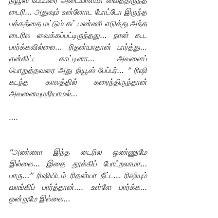
நியூஸ் பேப்பரை அடையாளமா வைத்திருந்த 
டைரி… அதுவும் உன்னோட போட்டோ இருந்த 
பக்கத்தை மட்டும் கட் பண்ணி எடுத்து அந்த 
டைரில வைக்கப்பட்டிருந்தது… நான் கூட 
பார்க்கவில்லை… ரிதன்யாதான் பார்த்து… 
என்கிட்ட காட்டினா… அவளைப் 
பொறுத்தவரை அது நியூஸ் பேப்பர்… ” ரிஷி 
கடந்த காலத்தில் கரைந்திருந்தான் 
அவனையுமறியாமல்…
….
“அண்ணா இந்த டைரில ஒண்ணுமே 
இல்லை… இதை தூக்கிப் போட்றலாமா… 
பாரு…” ரிஷியிடம் ரிதன்யா நீட்ட… ரிஷியும் 
வாங்கிப் பார்த்தான்…. உள்ளே பார்க்க… 
ஒன்றுமே இல்லை… 