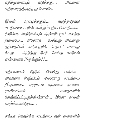
எதிர்முனையும் எடுத்தது… அவனை 
எதிர்பார்த்திருந்தது போலவே
இவன் அழைத்ததும்… எடுத்ததோடு 
மட்டுமல்லாம ரிஷி என்றும் பதில் கொடுக்க… 
ரிஷிக்கு அதிர்ச்சியும் ஆச்சரியமும் கலந்த 
நிலையே… அதோடு  பேசியது அவனது 
தந்தையின் காரியதரிசி ’சத்யா’ என்பது 
வேறு…. அடுத்து ரிஷி செய்த காரியம் 
என்னவாக இருக்கும்??… 
சத்யாவைச் நேரில் சென்று பார்க்க… 
அவனோ ரிஷியிடம் வேறொரு டைரியை 
நீட்டினான்… ஏழுகடல் ஏழுமலை தாண்டி 
ரகசியங்கள் கதைகளில் 
கேள்விப்பட்டிருக்கின்றான்… இதோ அவன் 
வாழ்க்கையிலும்….
சத்யா கொடுத்த டைரியை தன் கைகளில் 