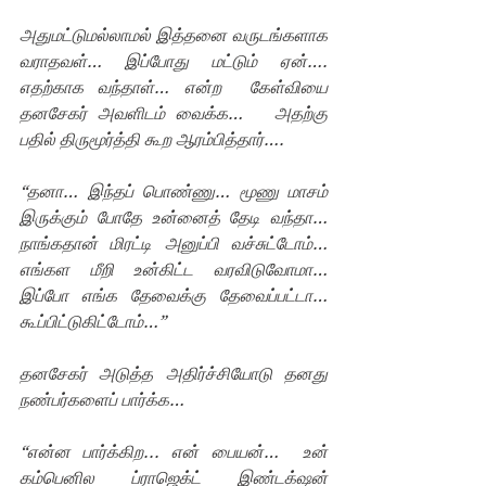
அதுமட்டுமல்லாமல் இத்தனை வருடங்களாக 
வராதவள்… இப்போது மட்டும் ஏன்….   
எதற்காக வந்தாள்… என்ற  கேள்வியை 
தனசேகர் அவளிடம் வைக்க…   அதற்கு 
பதில் திருமூர்த்தி கூற ஆரம்பித்தார்….
“தனா… இந்தப் பொண்ணு… மூணு மாசம் 
இருக்கும் போதே உன்னைத் தேடி வந்தா… 
நாங்கதான் மிரட்டி அனுப்பி வச்சுட்டோம்… 
எங்கள மீறி உன்கிட்ட வரவிடுவோமா… 
இப்போ எங்க தேவைக்கு தேவைப்பட்டா… 
கூப்பிட்டுகிட்டோம்…”
தனசேகர் அடுத்த அதிர்ச்சியோடு தனது 
நண்பர்களைப் பார்க்க…
“என்ன பார்க்கிற... என் பையன்…  உன் 
கம்பெனில ப்ராஜெக்ட் இண்டக்‌ஷன்  