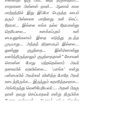
சின்னதா ஒரு பார்ட் ஷேர் தருகிறோம்… 
சாதாரண பிஸ்னஸ் தான்… ஆனால் கால 
மாற்றத்தில் இது இப்போ பெருத்த லாபம் 
தரும் பிஸ்னஸா மாறினது உன் கெட்ட 
நேரமா… இல்லை எங்க நல்ல நேரமான்னு 
தெரியலை… உனக்கப்புறம் உன் 
பையனுங்களாம் இதை எடுத்து நடத்த 
முடியாது… அந்தத் திறமையும் இல்லை... 
ஒண்ணு குழந்தை… இன்னொன்னு 
வளர்ந்திருந்தாலும் குழந்தைதான்” கேசவன் 
சொன்ன போது மற்றதெல்லாம் அவர் 
தலையில் ஏறவில்லை… 'பசங்க' என்று  
பன்மையில் அவர்கள் விளித்த போதே அவர்  
உடைந்திருக்க… இருந்தும் சுதாரித்தவராக… 
அங்கிருந்து வெளியேறியவர்…. அதன் பிறகு 
தான் தவறு செய்யாதவர் என்று நிருபிக்க 
போராடினார்தான்… ஆனால் எங்கு சென்ற 
போதும் மருத்துவமனை முடிவுகள் 
அவருக்குச் சாதகமாக இல்லை… ஒரு 