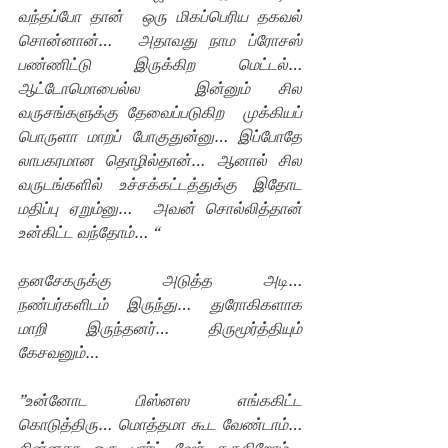
வந்தப்போ தான்  ஒரு மிகப்பெரிய தகவல் 
சொன்னான்…  அதாவது நாம ப்ரோசஸ் 
பண்ணிட்டு இருக்கிற மெட்டல்… 
ஆட்டோமொபைல்ல  இன்னும் சில 
வருசங்களுக்கு தேவைப்படுகிற  முக்கியப் 
பொருளா மாறப் போகுதுன்னு… இப்போதே 
லாபகரமான தொழில்தான்… ஆனால் சில 
வருடங்களில் உச்சக்கட்டத்துக்கு இதோட 
மதிப்பு ஏறும்னு…  அவன் சொல்லித்தான் 
உன்கிட்ட வந்தோம்… “
தனசேகருக்கு அடுத்த அடி…  
நண்பர்களிடம் இருந்து… துரோகிகளாக 
மாறி இருந்தனர்… திருமூர்த்தியும் 
கேசவனும்…
”உன்னோட பிஸ்னஸ எங்ககிட்ட 
கொடுத்திரு… மொத்தமா கூட வேண்டாம்… 