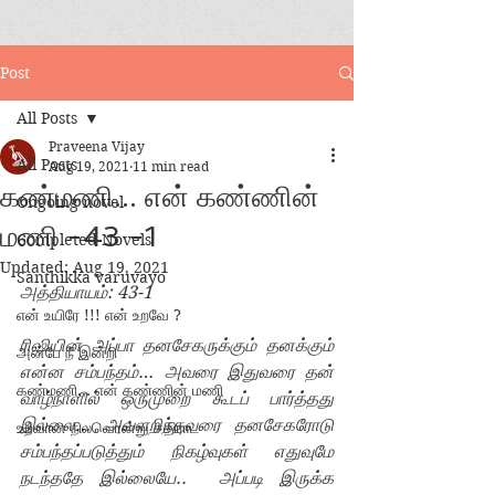
Post
All Posts
Praveena Vijay
All Posts
Aug 19, 2021
11 min read
கண்மணி... என் கண்ணின்
Ongoing novel
மணி -43 -1
Completed Novels
Updated:
Aug 19, 2021
Santhikka varuvayo
அத்தியாயம்: 43-1
என் உயிரே !!! என் உறவே ?
ரிஷியின் அப்பா தனசேகருக்கும் தனக்கும் 
அன்பே நீ இன்றி
என்ன சம்பந்தம்… அவரை இதுவரை தன் 
கண்மணி... என் கண்ணின் மணி
வாழ்நாளில் ஒருமுறை கூடப் பார்த்தது 
இல்லை… அவளறிந்தவரை தனசேகரோடு 
உறவான நிலவொன்று சதிராட
சம்பந்தப்படுத்தும் நிகழ்வுகள் எதுவுமே   
நடந்ததே இல்லையே..  அப்படி இருக்க 