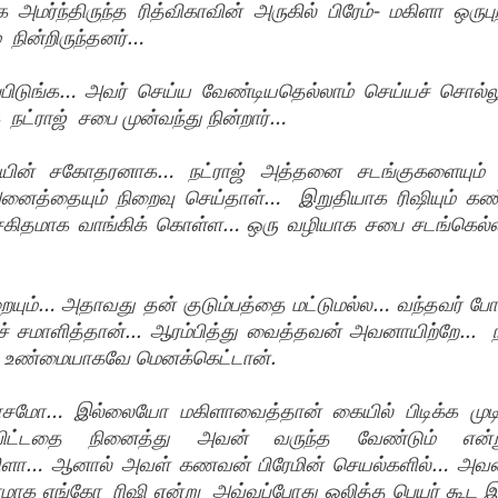
மர்ந்திருந்த ரித்விகாவின் அருகில் பிரேம்- மகிளா ஒருபுற
நின்றிருந்தனர்…  
பிடுங்க… அவர் செய்ய வேண்டியதெல்லாம் செய்யச் சொல்லுங்
நட்ராஜ்  சபை முன்வந்து நின்றார்…
மியின் சகோதரனாக… நட்ராஜ் அத்தனை சடங்குகளையும் 
னைத்தையும் நிறைவு செய்தாள்…  இறுதியாக ரிஷியும் கண்
தி சகிதமாக வாங்கிக் கொள்ள… ஒரு வழியாக சபை சடங்கெல்ல
்றையும்… அதாவது தன் குடும்பத்தை மட்டுமல்ல… வந்தவர் ப
ச் சமாளித்தான்... ஆரம்பித்து வைத்தவன் அவனாயிற்றே...  
ு  உண்மையாகவே மெனக்கெட்டான்.
சமோ… இல்லையோ மகிளாவைத்தான் கையில் பிடிக்க முடி
ிட்டதை நினைத்து அவன் வருந்த வேண்டும் என்று
மகிளா… ஆனால் அவள் கணவன் பிரேமின் செயல்களில்… அவனத
ாக எங்கோ  ரிஷி என்று  அவ்வப்போது ஒலித்த பெயர் கூட இப