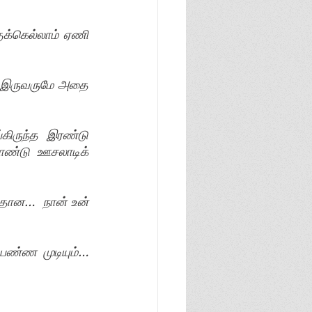
க்கெல்லாம் ஏணி 
் இருவருமே அதை 
ருந்த இரண்டு 
ண்டு ஊசலாடிக்  
தான…  நான் உன் 
்ண முடியும்…   