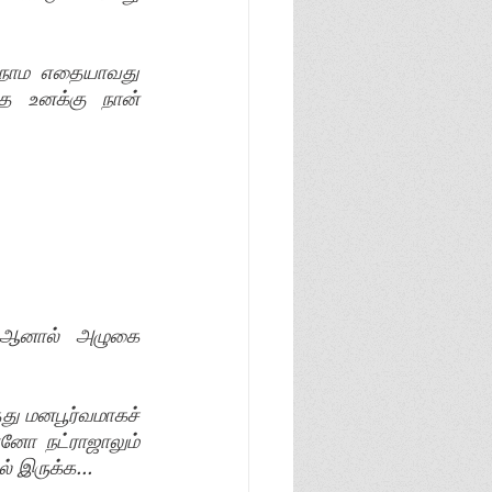
… நாம எதையாவது 
 உனக்கு நான் 
 ஆனால் அழுகை 
ு மனபூர்வமாகச் 
 நட்ராஜாலும் 
் இருக்க...