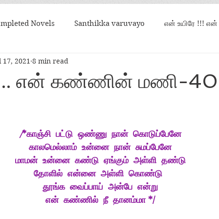
mpleted Novels
Santhikka varuvayo
என் உயிரே !!! என
l 17, 2021
8 min read
என் கண்ணின் மணி
உறவான நிலவொன்று சதிராட
.. என் கண்ணின் மணி-4
/
*காஞ்சி  பட்டு  ஒண்ணு  நான்  கொடுப்பேனே
காலமெல்லாம்  உன்னை  நான்  சுமப்பேனே
மாமன்  உன்னை  கண்டு  ஏங்கும்  அள்ளி  தண்டு
தோளில்  என்னை  அள்ளி  கொண்டு  
தூங்க  வைப்பாய்  அன்பே  என்று
என்  கண்ணில்  நீ  தானம்மா */