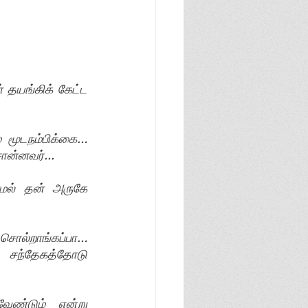
தயங்கிக் கேட்ட 
 மூடநம்பிக்கை… 
ொன்னவர்... 
ாமல் தன் அருகே 
சொல்றாங்கப்பா… 
  சந்தேகத்தோடு 
ண்டும் என்று 