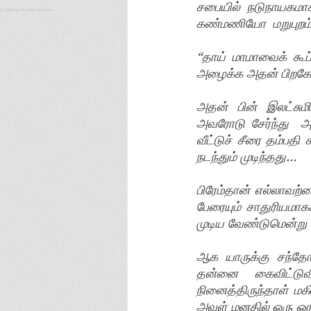
சபையில் நடுநாயகமாக அ
© 2020 by PraveenaNovels
கண்மணியோ  மறுபுறம்  
“தாய் மாமாவைக் கூப்
அழைக்க அதன் பிறகே  
அதன் பின் இலட்சு
அவரோடு சேர்ந்து  அ
வீட்டுச் சீரை தம்ப
நடந்தும் முடிந்தது…  
பிரேம்தான் எல்லாவற
பேரையும் சாதுரியமாக
முடிய வேண்டுமென்ற
ஆக யாருக்கு சந்தோ
தன்னை கைவிட்டுவ
நினைத்திருந்தாள் 
அவள் மனதில் ஒரு ஓரம