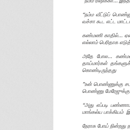
“நம்ம ரிஷிக்கா… இந
“நம்ம வீட்டுப் பொண்
வச்சா கூட எட்ட மாட
கண்மணி காதில்… ஏன்
எல்லாம் பெரிதாக எட
அதே போல… கண்மணிக
தாய்மார்கள் தங்களுக
கொண்டிருந்தது
”உன் பொண்ணுக்கு சட
பொண்ணு மேரேஜுக்கு
“அது எப்படி பண்ணாமல
மாங்கல்ய பாக்கியம் 
நேராக போய் நின்றது ந