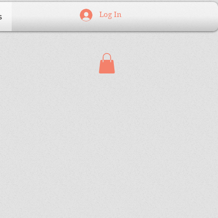
Log In
s