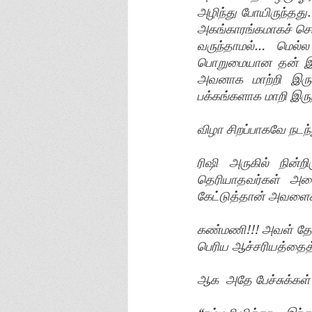
அழிந்து போயிருந்தது…
அகங்காரங்கமாகச் சொ
வருந்தாமல்… மெல
பொறுமையான தன் இன
அவனாக மாற்றி இருக்
பக்கங்களாக மாறி இரு
விழா சிறப்பாகவே நடந
ரிஷி அருகில் நின்ற
தெரியாதவர்கள் அனை
கேட்டுத்தான் அவளை
கண்மணி!!! அவள் தோற்
பெரிய ஆச்சரியத்தை
ஆக  அதே பேச்சுக்கள