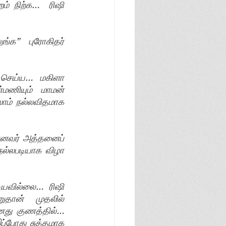
ம் நிற்க…  ரிஷி 
க”  புரோகிதர்  
செய்ய… மகிளா 
மணியும்  மாமன் 
ாம் நல்லவிதமாக 
ோனவர் அத்தனைப் 
நல்லபடியாக விழா 
யவில்லை… ரிஷி 
தான் முதலில் 
ு குணத்தில்…  
்போது சுத்தமாக 