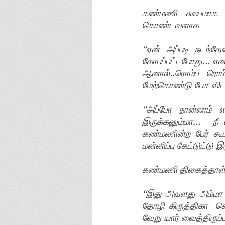
கண்மணி சுலபமாக த
கொண்டவளாக
“ஏன் அப்படி நடந்த
கோபப்பட்டபோது… எனக்
ஆனால்..ரொம்ப ரொம
மேற்கொண்டு பேச விடா
“அப்போ நான்லாம் எவ
இருக்கனும்மா…  நீ 
கண்மணின்ற பேர் கூ
மன்னிப்பு கேட்டுட்டு
கண்மணி திகைத்தாள
“இது அவளது அம்மா 
தோழி கிருத்திகா  சொ
வேறு யார் வைத்திருப