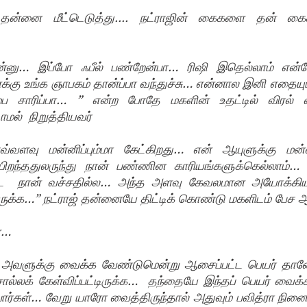
ன்னை மீட்டெடுத்து.... நட்ராஜின் கைகளை தன் கைக்
ேன்னு… இப்போ ஃபீல் பண்றேன்பா… ரிஷி இதெல்லாம் என்
கு உங்க ஞாபகம் தான்ப்பா வந்துச்சு… என்னால இனி எதையும்
்ப சாரிப்பா… ” என்ற போதே மகளின் உதட்டில் விரல்
மல்  நிறுத்தியவர்
்வளவு மன்னிப்பும்மா கேட்கிறது… என் ஆயுளுக்கு மன்னிப
பிறந்ததுலருந்து நான் பண்ணின காரியங்களுக்கெல்லாம்…
ட  நான் வச்சதில்ல… அந்த அளவு கேவலமான அயோக்கியன்
 இருக்க…” நட்ராஜ் தன்னையே திட்டிக் கொண்டு மகளிடம் பேச 
்…
அவளுக்கு வைக்க வேண்டுமென்று ஆசைப்பட்ட பெயர் தானே…
ல்லக் கேள்விப்பட்டிருக்க…  தந்தையே இந்தப் பெயர் வைக்க
்பார்கள்… வேறு யாரோ வைத்திருந்தால் அதுவும் பவித்ரா நி