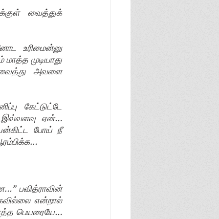
குள் வைத்துக் 
னோட உரிமைன்னு 
 மாத்த முடியாது 
 வைத்து அவளை 
்பு கேட்டுட்டே 
 இவ்வளவு ஏன்… 
கிட்ட போய் நீ 
ஆரம்பிக்க…
” பவித்ராவின் 
வில்லை என்றால் 
னைத்த பெயரையே… 