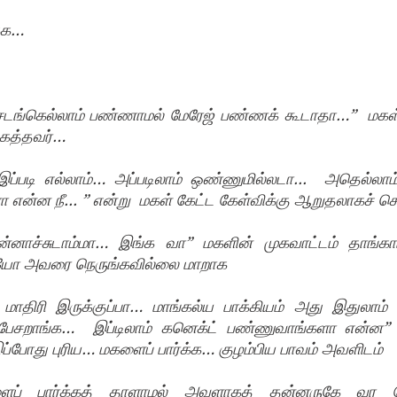
்க…
 சடங்கெல்லாம் பண்ணாமல் மேரேஜ் பண்ணக் கூடாதா…”  மகள் 
ைத்தவர்…
்படி எல்லாம்… அப்படிலாம் ஒண்ணுமில்லடா...  அதெல்லாம்
 என்ன நீ... ” என்று  மகள் கேட்ட கேள்விக்கு ஆறுதலாகச் ச
 என்னாச்சுடாம்மா… இங்க வா” மகளின் முகவாட்டம் தாங்க
 அவரை நெருங்கவில்லை மாறாக
 மாதிரி இருக்குப்பா… மாங்கல்ய பாக்கியம் அது இதுலாம் 
ம் பேசறாங்க…  இப்டிலாம் கனெக்ட் பண்ணுவாங்களா என்ன”
போது புரிய… மகளைப் பார்க்க… குழம்பிய பாவம் அவளிடம்
ளைப் பார்க்கத் தாளாமல் அவளாகத் தன்னருகே வர வே