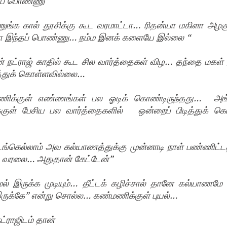
்தப் பொண்ணு”
ணுங்க கால் தூசிக்கு கூட வரமாட்டா… ரிதன்யா மகிளா அழகு
்டா இந்தப் பொண்ணு… நம்ம இனக் களையே இல்லை “
 நட்ராஜ் காதில் கூட சில வார்த்தைகள் விழ… தந்தை மகள
ுத்துக் கொள்ளவில்லை…
்குள் எண்ணங்கள் பல ஓடிக் கொண்டிருந்தது…  அங்கி
்குள் பேசிய பல வார்த்தைகளில்   ஒன்றைப் பிடித்துக் கொ
ங்கெல்லாம் அவ கல்யாணத்துக்கு முன்னாடி நாள் பண்ணிட்ட
 வரலை… அதுதான் கேட்டேன்”
் இருக்க முடியும்… தீட்டக் கழிச்சால் தானே கல்யாணமே பண
 இருக்கே” என்று சொல்ல… கண்மணிக்குள் புயல்…
ட்ராஜிடம் தான்