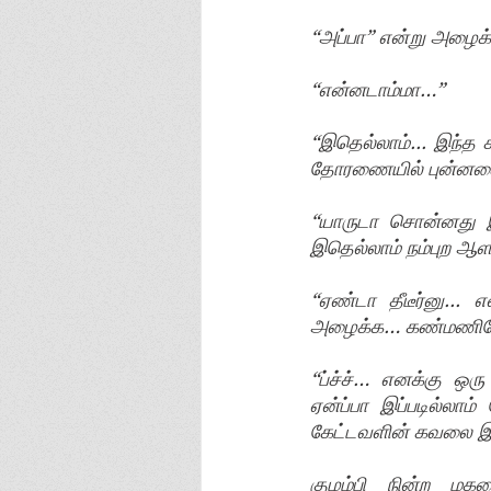
“அப்பா” என்று அழைக
“என்னடாம்மா…”
“இதெல்லாம்... இந்த
தோரணையில் புன்னக
“யாருடா சொன்னது இப
இதெல்லாம் நம்புற ஆளா
“ஏண்டா தீடீர்னு...
அழைக்க… கண்மணியோ
“ப்ச்ச்… எனக்கு ஒரு
ஏன்ப்பா இப்படில்லா
கேட்டவளின் கவலை இப்
குழம்பி நின்ற மக