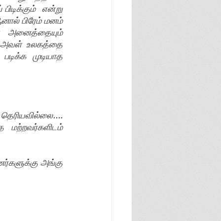
ிக்கும்  என்று  
ல் பிரேம் மனம் 
அனைத்தையும் 
அவள் உலகத்தை 
டிக்க முடியாத  
ரியவில்லை….   
மற்றவர்களிடம் 
்களுக்கு அங்கு  