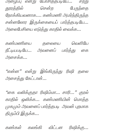
அழைப்பு என்று யோசித்தபடியே…  சற்று 
தூரத்தில் சென்ற பேருந்தை 
நோக்கியவனாக…. கண்மணி அமர்ந்திருந்த 
சன்னலோர இருக்கையைப் பார்த்தபடியே… 
அலைபேசியை எடுத்து காதில் வைக்க…
கண்மணியை தலையை வெளியே 
நீட்டியபடியே… அவனைப் பார்த்து கை 
அசைக்க…
“என்ன” என்று இங்கிருந்து ரிஷி தலை 
அசைத்து கேட்டான்… 
“கை வலிக்குதா ரிஷிம்மா… சாரி…” குரல் 
காதில் ஒலிக்க… கண்மணியின் மொத்த 
முகமும் அவனைப் பார்த்தபடி  அவன் புறமாக 
திரும்பி இருக்க…
கண்கள் கலங்கி விட்டன ரிஷிக்கு… 