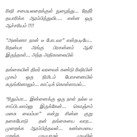
ரிஷி சமையலறைக்குள் நுழைந்து… தேநீர் 
தயாரிக்க ஆரம்பித்துவிட… என்ன ஒரு 
ஆச்சரியம் !!!!
”அண்ணா நான் டீ போடவா” என்றபடியே… 
ரிதன்யா அங்கு பிரசன்னம் ஆகி 
இருந்தாள்… அந்த அதிகாலையில்
தங்கையின் திடீர் வரவைக் கண்டு ரிஷியின் 
முகம் ஒரு நிமிடம் யோசனையில் 
சுருங்கினாலும்… காட்டிக் கொள்ளாமல்…
“ரிதும்மா… இன்னைக்கு ஒரு நாள் நல்ல டீ 
சாப்பிடலாம்னு இருக்கேன்… கொஞ்சம் 
மனசு வைம்மா” என்று சின்ன குறு 
நகையோடு  தன் தங்கையை வாற… 
முறைக்க ஆரம்பித்தவள்… உண்மையை 
மறுக்க முடியாமல் முடிவில் 