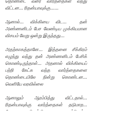
தொண்டை வரை வார்த்தைகள் வந்து 
விட்டன… ரிதன்யாவுக்கு……
ஆனால்… விக்கியை விட…  தன் 
அண்ணனிடம் பேச வேண்டிய முக்கியமான 
விசயம் வேறு ஒன்று இருந்தது… 
அதற்காகத்தானே… இத்தனை சீக்கிரம் 
எழுந்து வந்து தன் அண்ணனிடம் பேசிக் 
கொண்டிருந்தாள்… அதனால் விக்கியைப் 
பற்றி கேட்க வந்த வார்த்தைகளை 
தொண்டையிலே நின்று கொண்டன… 
வெளியே வரவில்லை
ஆனாலும் ஆரம்பித்து விட்டதால்… 
ரிதன்யாவுக்கு வார்த்தைகள் தடுமாற…  
பேசுவதை நிறுத்தியவளாக… சட்டென்று 
மௌனமானபடி தன் அண்ணனை நோக்க… 