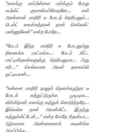
”எனக்கு மாப்பிள்ளை பார்க்கும் போது 
ஃபர்ஸ்ட் குவாலிஃபிகேஷனே… என் 
அண்ணன் மாதிரி டீ போடத் தெரியனும்… 
டெஸ்ட் வைச்சுத்தான் நான் செலெக்ட் 
பண்ணுவேன்” என்ற போதே…
“மேடம் இந்த மாதிரி டீ போடனும்னு 
நினைக்க மாட்டீங்க… மேடம் கிட்ட 
மாட்டிகிறவங்களுக்கு தெரியனுமா… அது 
சரி…” செல்லமாக அவள் தலையில் 
குட்டியவன்… 
”உன்னை மாதிரி நானும் நெனச்சுருந்தா டீ 
போடக் கத்துட்டுருக்க முடியுமா… 
விக்கிதான் எனக்கு கத்துக் கொடுத்ததே… 
இல்லல்ல நான் அவன்கிட்ட இருந்து 
கத்துக்கிட்டேன்…” என்ற போதே ரிதன்யா… 
ஆர்வமாக அண்ணனைக் கவனிக்க 
ஆரம்பிக்க…