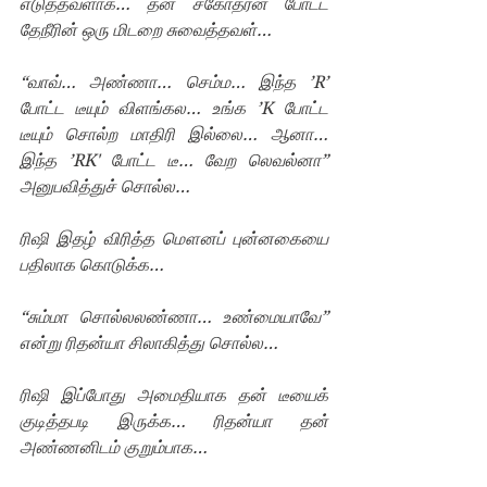
எடுத்தவளாக… தன் சகோதரன் போட்ட 
தேநீரின் ஒரு மிடறை சுவைத்தவள்…
“வாவ்… அண்ணா… செம்ம… இந்த ’R’ 
போட்ட டீயும் விளங்கல… உங்க ’K போட்ட 
டீயும் சொல்ற மாதிரி இல்லை… ஆனா… 
இந்த ’RK' போட்ட டீ… வேற லெவல்னா” 
அனுபவித்துச் சொல்ல…
ரிஷி இதழ் விரித்த மௌனப் புன்னகையை 
பதிலாக கொடுக்க…
“சும்மா சொல்லலண்ணா… உண்மையாவே” 
என்று ரிதன்யா சிலாகித்து சொல்ல…
ரிஷி இப்போது அமைதியாக தன் டீயைக் 
குடித்தபடி இருக்க… ரிதன்யா தன் 
அண்ணனிடம் குறும்பாக…