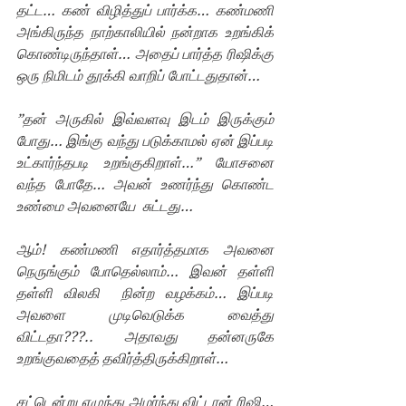
தட்ட… கண் விழித்துப் பார்க்க… கண்மணி 
அங்கிருந்த நாற்காலியில் நன்றாக உறங்கிக் 
கொண்டிருந்தாள்… அதைப் பார்த்த ரிஷிக்கு 
ஒரு நிமிடம் தூக்கி வாறிப் போட்டதுதான்…
”தன் அருகில் இவ்வளவு இடம் இருக்கும் 
போது… இங்கு வந்து படுக்காமல் ஏன் இப்படி 
உட்கார்ந்தபடி உறங்குகிறாள்…” யோசனை 
வந்த போதே… அவன் உணர்ந்து கொண்ட 
உண்மை அவனையே  சுட்டது…
ஆம்! கண்மணி எதார்த்தமாக அவனை 
நெருங்கும் போதெல்லாம்… இவன் தள்ளி 
தள்ளி விலகி  நின்ற வழக்கம்… இப்படி 
அவளை முடிவெடுக்க வைத்து 
விட்டதா???.. அதாவது தன்னருகே 
உறங்குவதைத் தவிர்த்திருக்கிறாள்… 
சட்டென்று எழுந்து அமர்ந்து விட்டான் ரிஷி… 