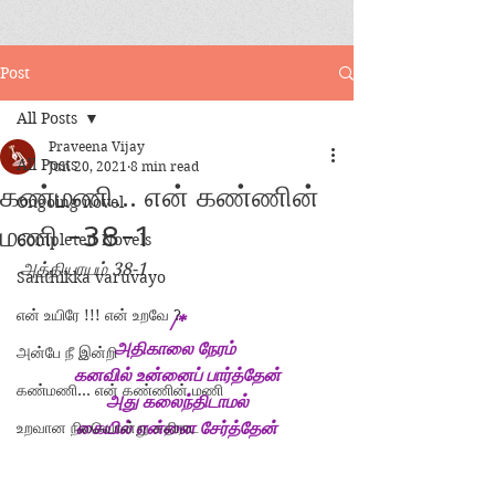
Post
All Posts
Praveena Vijay
All Posts
Jun 20, 2021
8 min read
கண்மணி... என் கண்ணின்
Ongoing novel
மணி -38-1
Completed Novels
அத்தியாயம் 38-1
Santhikka varuvayo
என் உயிரே !!! என் உறவே ?
/*
அதிகாலை நேரம் 
அன்பே நீ இன்றி
கனவில் உன்னைப் பார்த்தேன்
கண்மணி... என் கண்ணின் மணி
அது கலைந்திடாமல்
உறவான நிலவொன்று சதிராட
கையில் என்னை சேர்த்தேன்