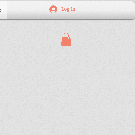
Log In
s