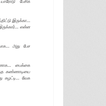
ாரோடு பேசிக் 
திட்டு இருக்கா… 
ருக்கார்… என்ன 
 போக… அது பேச 
வனாக… பைக்கை 
ந்த கண்ணாடியை 
ு கழட்டி… வேக 