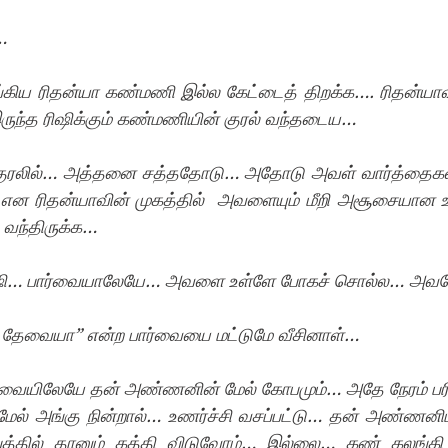
… 
ங்கிய ரிதன்யா கண்மணி இல்ல கேட்டைத் திறக்க…. ரிதன்யாவு
இருந்த ரிஷிக்கும் கண்மணியின் குரல் வந்தடைய… 
குரலில்… அத்தனை சத்ததோடு… அதோடு அவள் வார்த்தைகளில
கு என ரிதன்யாவின் முகத்தில்  அவளையும் மீறி அசூசையான 
ந்திருக்க… 
ரிஷி… பார்வையாலேயே… அவளை உள்ளே போகச் சொல்ல… அ
் தேவையா” என்ற பார்வையை மட்டுமே வீசினாள்…
்வையிலேயே தன் அண்ணனின் மேல் கோபமும்… அதே நேரம் பரித
மேல் அங்கு நின்றால்… உணர்ச்சி வசப்பட்டு… தன் அண்ணனிடம
தில் தானும் கத்தி விடுவோம்… இல்லை… கண் கலங்கி 