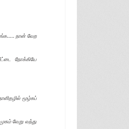
்க..… நான் வேற 
்டை நோக்கியே 
ிதழில் மூழ்கப் 
ுகம் வேறு வந்து 