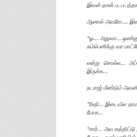
இவன் தான் படபடத்த
ஆனால் அவரோ…. இவன
“ஓ… அதுவா… ஒண்ணுமி
கம்பெனிக்கு வர மாட்ட
என்று சொல்ல… அப்
இருக்க…
நடராஜ் மீண்டும் அவன
”ரிஷி… இடையில நாம ப
போக…
“சார்… அவ கத்திட்டு