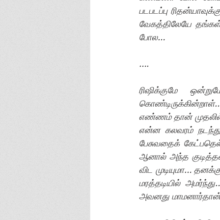
படபடப்பு ரிதன்யாவுக
வேகத்திலேயே தங்கள் 
போல…
….
ரிஷிக்குமே ஒன்ற
கொண்டிருக்கின்றாள்
எண்ணம் தான் முதலில் 
என்ன கலவரம் நடந்து
பேசுவதைக் கேட்பதெல
ஆனால் அந்த குடித்தன
விட முடியுமா… தனக்கு
மரத்தடியில் அமர்ந்
அவனது மாமனார்தான