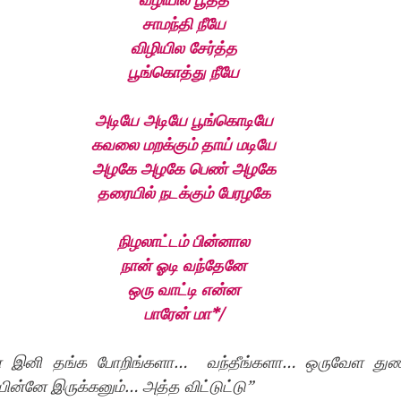
சாமந்தி நீயே
விழியில சேர்த்த
பூங்கொத்து நீயே
அடியே அடியே பூங்கொடியே
கவலை மறக்கும் தாய் மடியே
அழகே அழகே பெண் அழகே
தரையில் நடக்கும் பேரழகே
நிழலாட்டம் பின்னால
நான் ஓடி வந்தேனே
ஒரு வாட்டி என்ன
பாரேன் மா*/
் இனி தங்க போறிங்களா…  வந்தீங்களா… ஒருவேள துண்
ன்னே இருக்கனும்… அத்த விட்டுட்டு” 