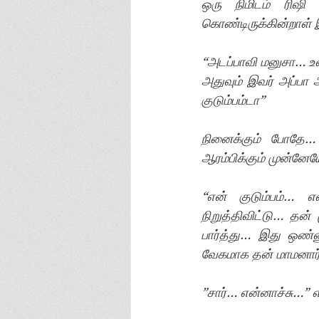
ஒரு நிமிடம் ரிஷி
கொண்டிருக்கின்றாள் 
“அடப்பாவி மனுசா… உள்
அதுவும் இவர் அப்பா 
குடும்பம்டா” 
நினைக்கும் போதே… 
ஆரம்பிக்கும் முன்னே
“என் குடும்பம்… 
நிறுத்திவிட்டு… தன
பார்த்து… இது ஒண்ண
வேகமாக தன் மாமனார
”சார்… என்னாச்சு…” எ