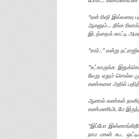
போக… கண்மணியின் 
“ஏன் ரிஷி இவ்வளவு பத
ஆகனும்… நீங்க ரிலாக
இடத்தைக் காட்டி அம
”சார்..” என்று நட்ரா
”உட்காருங்க இதுக்கெ
வேறு ஏதும் சொல்ல ம
கண்களை அதில் பதித்
ஆனால் கண்கள் நாளித
கண்மணியிடமே இருந
“இப்போ இன்னாங்கிறீ
நாம மகன் கூட ஒட்டிக