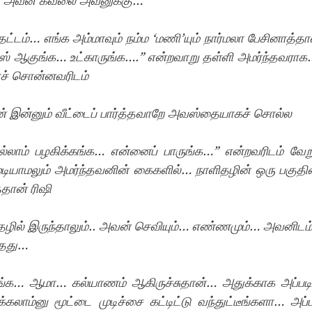
 அவன் கவலை அவனுக்கு… 
ட்டம்… எங்க அம்மாவும் நம்ம ‘மணி’யும் நார்மலா பேசினாத்தா
்ஸ் ஆகுங்க… உட்காருங்க….” என்றவாறு தள்ளி அமர்ந்தவராக…
ரச் சொன்னவரிடம்
ஜின் இன்னும் வீட்டைப் பார்த்தவாறே அவஸ்தையாகச் சொல்ல
ல்லாம் பழகிக்கங்க… என்னைப் பாருங்க…” என்றவரிடம் வேறு 
ுடியாமலும் அமர்ந்தவனின் கைகளில்… நாளிதழின் ஒரு பகுத
தான் ரிஷி
ழில் இருந்தாலும்.. அவன் செவியும்… எண்ணமும்… அவனிடம் 
்தது…
ங்க… ஆமா… கல்யாணம் ஆகிருச்சுதான்… அதுக்காக அப்படி
்கலாம்னு மூட்டை முடிச்சை கட்டிட்டு வந்துட்டீங்களா… அப