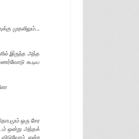
க்கு முதலிலும்… 
் இருந்த அந்த 
உணர்வோடு கூடிய 
வளோ
ாபமும் ஒரு சேர 
் ஒன்று அந்தக் 
விடுவோம் என்ற 