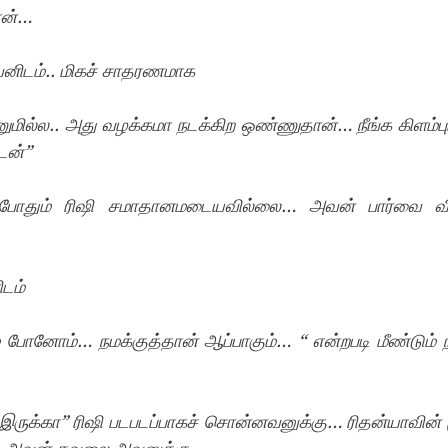
ான்…
ிடம்.. மிகச் சாதரணமாக
ல்ல.. அது வழக்கமா நடக்கிற ஒண்ணுதான்… நீங்க கிளம்புங
ேன்”
போதும் ரிஷி சமாதானமடையவில்லை… அவன் பார்வை வீட
ிடம்
ோனோம்… நமக்குத்தான் ஆப்பாகும்… “ என்றபடி மீண்டும் நாள
 இருக்கா” ரிஷி படபடப்பாகச் சொன்னவனுக்கு… ரிதன்யாவின் ம