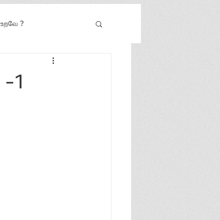
் உறவே ?
 -1