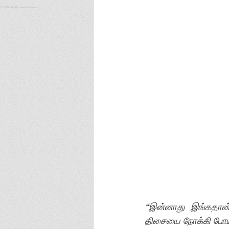
© 2020 by PraveenaNovels
“இன்னாது இங்கதான
திசையை நோக்கி போயி