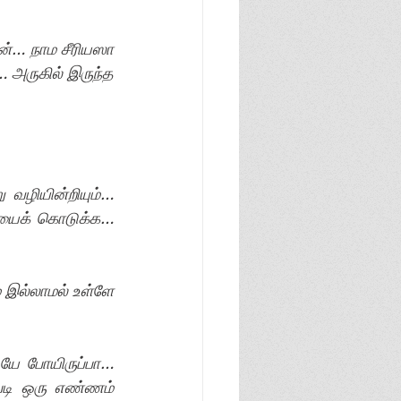
ன்… நாம சீரியஸா 
 அருகில் இருந்த 
வழியின்றியும்… 
ியைக் கொடுக்க… 
இல்லாமல் உள்ளே 
யே போயிருப்பா… 
்படி ஒரு எண்ணம் 