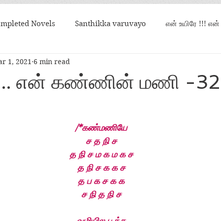
mpleted Novels
Santhikka varuvayo
என் உயிரே !!! என
r 1, 2021
6 min read
என் கண்ணின் மணி
உறவான நிலவொன்று சதிராட
. என் கண்ணின் மணி -32
/*கண்மணியே
ச த நி ச
த நி ச ம க ம க ச
த நி ச க க ச
த ப க ச க க
ச நி த நி ச
வழியில பூத்த