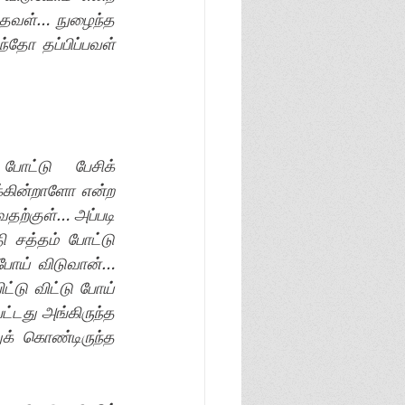
ந்தவள்… நுழைந்த 
தோ தப்பிப்பவள் 
ோட்டு பேசிக் 
்கின்றாளோ என்ற 
தற்குள்… அப்படி 
 சத்தம் போட்டு 
போய் விடுவான்… 
டு விட்டு போய் 
்டது அங்கிருந்த 
க் கொண்டிருந்த 