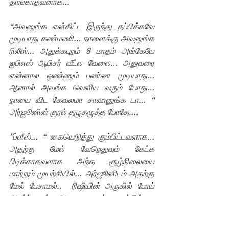
தாங்காதவனாக… 
“அவனுங்க என்கிட்ட இருந்து தப்பிக்கவே 
முடியாது கண்மணி… நாளைக்கு அவனுங்க 
ரிலீஸ்… அதுக்கபுறம் 8 மாதம் அங்கேயே 
ஐபிஎஸ் ஆபிசர் வீட்ல வேலை… அதுவரை 
என்னால ஒண்ணும் பண்ண முடியாது… 
ஆனால் அவங்க வெளிய வரும் போது… 
நாயை விட கேவலமா சாவானுங்க டா… “ 
அர்ஜூனின் குரல் தழுதழுத்த போதே….
”ப்ளீஸ்… “ கையெடுத்து கும்பிட்டவளாக… 
அதற்கு மேல் வேறெதுவும் கேட்க 
பிடிக்காதவளாக அந்த சூழ்நிலையை 
மாற்றும் முயற்சியில்… அர்ஜூனிடம் அதற்கு 
மேல் பேசாமல்..  ரிஷியின் அருகில் போய் 
அமர்ந்தவள்… அவனை எழுப்ப முயற்சிக்க… 
அர்ஜூனின் புருவங்கள் நெறிந்தன… 
அவளின் செய்கையில்…