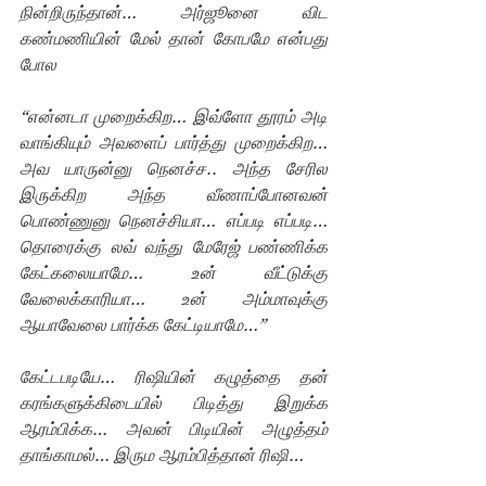
நின்றிருந்தான்… அர்ஜூனை விட 
கண்மணியின் மேல் தான் கோபமே என்பது 
போல
“என்னடா முறைக்கிற… இவ்ளோ தூரம் அடி 
வாங்கியும் அவளைப் பார்த்து முறைக்கிற… 
அவ யாருன்னு நெனச்ச.. அந்த சேரில 
இருக்கிற அந்த வீணாப்போனவன் 
பொண்ணுனு நெனச்சியா… எப்படி எப்படி… 
தொரைக்கு லவ் வந்து மேரேஜ் பண்ணிக்க 
கேட்கலையாமே… உன் வீட்டுக்கு 
வேலைக்காரியா… உன் அம்மாவுக்கு 
ஆயாவேலை பார்க்க கேட்டியாமே…”
கேட்டபடியே… ரிஷியின் கழுத்தை தன் 
கரங்களுக்கிடையில் பிடித்து இறுக்க 
ஆரம்பிக்க… அவன் பிடியின் அழுத்தம் 
தாங்காமல்… இரும ஆரம்பித்தான் ரிஷி…