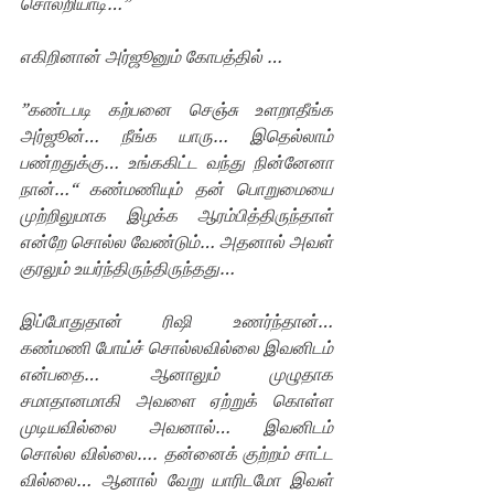
சொல்றியாடி…”
எகிறினான் அர்ஜூனும் கோபத்தில் …
”கண்டபடி கற்பனை செஞ்சு உளறாதீங்க 
அர்ஜூன்… நீங்க யாரு… இதெல்லாம் 
பண்றதுக்கு… உங்ககிட்ட வந்து நின்னேனா 
நான்…“ கண்மணியும் தன் பொறுமையை 
முற்றிலுமாக இழக்க ஆரம்பித்திருந்தாள் 
என்றே சொல்ல வேண்டும்… அதனால் அவள் 
குரலும் உயர்ந்திருந்திருந்தது…
இப்போதுதான் ரிஷி உணர்ந்தான்… 
கண்மணி போய்ச் சொல்லவில்லை இவனிடம் 
என்பதை… ஆனாலும் முழுதாக 
சமாதானமாகி அவளை ஏற்றுக் கொள்ள 
முடியவில்லை அவனால்… இவனிடம் 
சொல்ல வில்லை…. தன்னைக் குற்றம் சாட்ட 
வில்லை… ஆனால் வேறு யாரிடமோ இவள் 