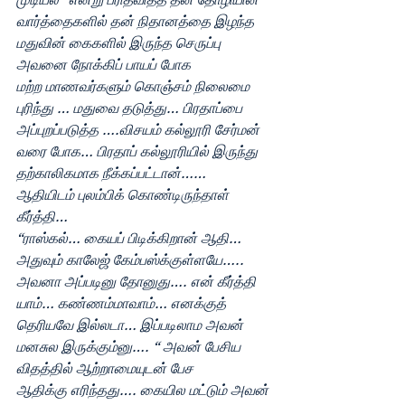
வார்த்தைகளில் தன் நிதானத்தை இழந்த 
மதுவின் கைகளில் இருந்த செருப்பு 
அவனை நோக்கிப் பாயப் போக
மற்ற மாணவர்களும் கொஞ்சம் நிலைமை 
புரிந்து … மதுவை தடுத்து… பிரதாப்பை 
அப்புறப்படுத்த ….விசயம் கல்லூரி சேர்மன் 
வரை போக… பிரதாப் கல்லூரியில் இருந்து 
தற்காலிகமாக நீக்கப்பட்டான்……
ஆதியிடம் புலம்பிக் கொண்டிருந்தாள் 
கீர்த்தி…
“ராஸ்கல்… கையப் பிடிக்கிறான் ஆதி… 
அதுவும் காலேஜ் கேம்பஸ்க்குள்ளயே….. 
அவனா அப்படினு தோனுது…. என் கீர்த்தி 
யாம்… கண்ணம்மாவாம்… எனக்குத் 
தெரியவே இல்லடா… இப்படிலாம அவன் 
மனசுல இருக்கும்னு…. “ அவன் பேசிய 
விதத்தில் ஆற்றாமையுடன் பேச 
ஆதிக்கு எரிந்தது…. கையில மட்டும் அவன் 