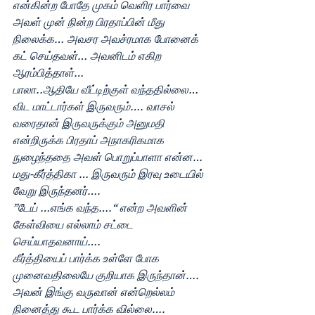
என்கின்ற போதே முகம் வெளிர பார்வை 
அவள் முன் நின்ற பிரதாப்பின் மீது 
நிலைக்க… அவசர அவச்ரமாக போனைக் 
கட் செய்தவள்… அவனிடம் எகிற 
ஆரம்பித்தாள்…
பாலா..ஆதியே வீட்டிற்குள் வந்ததில்லை… 
விட மாட்டார்கள் இருவரும்…. வாசல் 
வரைதான் இருவருக்கும் அனுமதி 
என்றிருக்க பிரதாப் அநாகரிகமாக 
நுழைந்ததை அவள் பொறுப்பாளா என்ன… 
மது-கீர்த்திகா … இருவரும் இரவு உடையில் 
வேறு இருந்தனர்….
”டேய் …எங்க வந்த….“ என்ற அவளின் 
கேள்வியை எல்லாம் சட்டை 
செய்யாதவனாய்…. 
கீர்த்தியைப் பார்க்க உள்ளே போக 
முனைவதிலையே குறியாக இருந்தான்…. 
அவன் இங்கு வருவான் என்றெல்லம் 
நினைத்து கூட பார்க்க வில்லை…. 