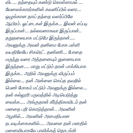
விட… தந்தையும் கண்டு கொள்ளாமல் … 
வேலைக்காரர்களின் கவனிப்பில் வளர… 
ஒழுங்கான தாய் தந்தை வளர்ப்பிலே 
ஆயிரம். ஓட்டைகள் இருக்க… இவன் எப்படி 
இருப்பான்… நல்லவனாகவா இருப்பான்.. 
தறுதலையாக மட்டுமே இருந்தான்…. 
அவனுக்கு அவன் தனிமை போக பள்ளி 
வயதிலேயே சிகரெட். தண்ணி… போதை 
மருந்து வரை அத்தனையும் துணையாக 
இருந்தன…. மாது மட்டும் தான் பாக்கியாக 
இருக்க.. அதில் அவனுக்கு விருப்பம் 
இல்லை… தன் அன்னை செய்த தவறில் 
பெண் மோகம் மட்டும் அவனுக்கு இல்லை… 
தன் கல்லூரி பருவத்தில் அடியெடுத்து 
வைக்க…. அங்குதான் கீர்த்திகாவிடம் தன் 
மனதை பறி கொடுத்தான்.. அவளின் 
அழகில்… அவளின் அமைதியான 
நடவடிக்கைகளில்…. அவளை தன் மனதில் 
மனைவியாகவே பாவிக்கத் தொடங்கி 