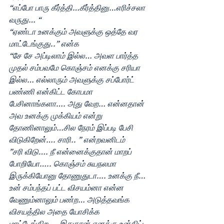
“எப்போ பாரு கீர்த்தி…கீர்த்தினு…எரிச்சலா 
வருது… “
“ஏண்டா உனக்கும் அவளுக்கு ஒத்தே வர 
மாட்டேங்குது..” என்க
“சே சே அப்டிலாம் இல்ல… அவள பார்த்த 
முதல் சம்பவமே கொஞ்சம் எனக்கு சரியா 
இல்ல… எல்லாரும் அவளுக்கு சப்போர்ட் 
பண்ணி என்கிட்ட கோபமா 
பேசினாங்களா…. அது வேற… என்னதான் 
அவ உனக்கு முக்கியம் என்று 
தோணினாலும்…சில நேரம் இப்படி பேசி 
விடுகிறேன்…. சாரி.. ” என்றவனிடம்
”சரி விடு…. நீ என்னைக்குதான் மாறப் 
போறியோ….. கொஞ்சம் சுயநலமா 
இருக்கியோனு தோணுதுடா…. உனக்கு நீ… 
உன் சம்பந்தப் பட்ட விசயம்னா என்ன 
வேணும்னாலும் பண்ற… அடுத்தவங்க 
விசயத்தில அதை யோசிக்க 
மாட்டேங்கிற…. இதுதான் எனக்கு உன்கிட்ட 