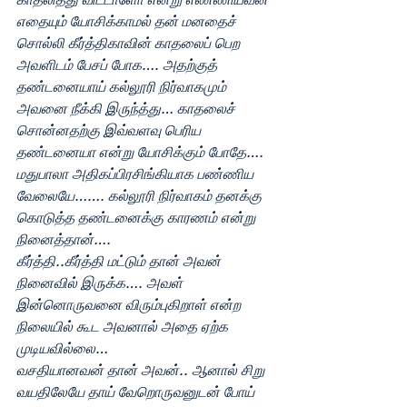
எதையும் யோசிக்காமல் தன் மனதைச் 
சொல்லி கீர்த்திகாவின் காதலைப் பெற 
அவளிடம் பேசப் போக…. அதற்குத் 
தண்டனையாய் கல்லூரி நிர்வாகமும் 
அவனை நீக்கி இருந்த்து… காதலைச் 
சொன்னதற்கு இவ்வளவு பெரிய 
தண்டனையா என்று யோசிக்கும் போதே…. 
மதுபாலா அதிகப்பிரசிங்கியாக பண்ணிய 
வேலையே……. கல்லூரி நிர்வாகம் தனக்கு 
கொடுத்த தண்டனைக்கு காரணம் என்று 
நினைத்தான்….
கீர்த்தி..கீர்த்தி மட்டும் தான் அவன் 
நினைவில் இருக்க…. அவள் 
இன்னொருவனை விரும்புகிறாள் என்ற 
நிலையில் கூட அவனால் அதை ஏற்க 
முடியவில்லை…
வசதியானவன் தான் அவன்.. ஆனால் சிறு 
வயதிலேயே தாய் வேறொருவனுடன் போய் 