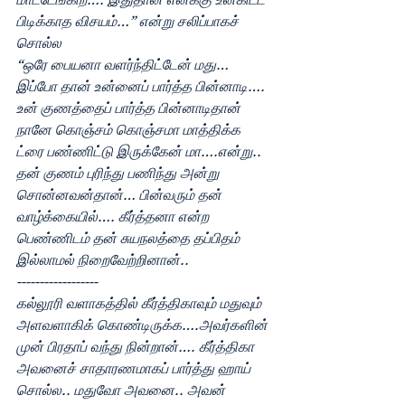
பிடிக்காத விசயம்…” என்று சலிப்பாகச் 
சொல்ல
“ஒரே பையனா வளர்ந்திட்டேன் மது… 
இப்போ தான் உன்னைப் பார்த்த பின்னாடி…. 
உன் குணத்தைப் பார்த்த பின்னாடிதான் 
நானே கொஞ்சம் கொஞ்சமா மாத்திக்க 
ட்ரை பண்ணிட்டு இருக்கேன் மா….என்று.. 
தன் குணம் புரிந்து பணிந்து அன்று 
சொன்னவன்தான்… பின்வரும் தன் 
வாழ்க்கையில்…. கீர்த்தனா என்ற 
பெண்ணிடம் தன் சுயநலத்தை தப்பிதம் 
இல்லாமல் நிறைவேற்றினான்..
------------------
கல்லூரி வளாகத்தில் கீர்த்திகாவும் மதுவும் 
அளவளாகிக் கொண்டிருக்க….அவர்களின் 
முன் பிரதாப் வந்து நின்றான்…. கீர்த்திகா 
அவனைச் சாதாரணமாகப் பார்த்து ஹாய் 
சொல்ல.. மதுவோ அவனை.. அவன் 