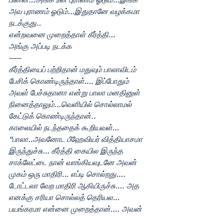
அவ புராணம் ஓடும்…இதுதானே வழக்கமா 
நடக்குது..
என்றவனை முறைத்தாள் கீர்த்தி…
அங்கு அப்படி நடக்க
-----
கீர்த்தியைப் பற்றிதான் மதுவும் பாலாவிடம் 
பேசிக் கொண்டிருந்தாள்…. இப்போதும் 
அவள் பேச்சுதானா என்று பாலா மனதினுள் 
நினைத்தாலும்…வெளியில் சொல்லாமல் 
கேட்டுக் கொண்டிருந்தான்..
காலையில் நடந்ததைக் கூறியவள்…
“பாலா..அவனோட பீஹேவியர் வித்தியாசமா 
இருந்துச்சு… கீர்த்தி கையில இருந்த 
சாக்லேட்டை நான் வாங்கியவுடனே அவன் 
முகம் ஒரு மாதிரி… எப்டி சொல்றது…. 
டோட்டலா வேற மாதிரி ஆகியிருச்சு…. அத 
எனக்கு சரியா சொல்லத் தெரியல… 
பயங்கரமா என்னை முறைத்தான்…. அவன் 