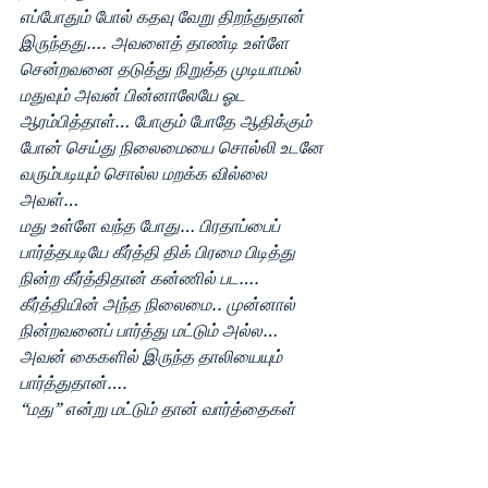
எப்போதும் போல் கதவு வேறு திறந்துதான் 
இருந்தது…. அவளைத் தாண்டி உள்ளே 
சென்றவனை தடுத்து நிறுத்த முடியாமல் 
மதுவும் அவன் பின்னாலேயே ஓட 
ஆரம்பித்தாள்… போகும் போதே ஆதிக்கும் 
போன் செய்து நிலைமையை சொல்லி உடனே 
வரும்படியும் சொல்ல மறக்க வில்லை 
அவள்…
மது உள்ளே வந்த போது… பிரதாப்பைப் 
பார்த்தபடியே கீர்த்தி திக் பிரமை பிடித்து 
நின்ற கீர்த்திதான் கன்ணில் பட…. 
கீர்த்தியின் அந்த நிலைமை.. முன்னால் 
நின்றவனைப் பார்த்து மட்டும் அல்ல… 
அவன் கைகளில் இருந்த தாலியையும் 
பார்த்துதான்….
“மது” என்று மட்டும் தான் வார்த்தைகள் 
வந்தன…
“பிரதாப் என்ன பண்ற…. நீ …. வெளில 
போ…. இதெல்லாம் ஓவர் டா….. போலிஸ்க்கு 