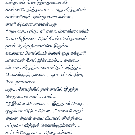
என்றவளிடம் வார்த்தைகளை விட 
கண்ணீரே நர்த்தனமாட… மது கீர்த்தியின் 
கண்ணீரைத் தாங்குபவளா என்ன…
காளி அவதாரமானாள் மது
“அவ கைய விடுடா” என்று சொன்னவளின் 
கோப விழிகளை அலட்சியம் செய்தவனாய் 
தான் பிடித்த நிலையிலே இருக்க
எவ்வளவு சொல்லியும் அவன் ஒரு கல்லூரி 
மாணவன் போல் இல்லாமல்…. கையை 
விடாமல் கீர்த்திகாவை மட்டும் பார்த்துக் 
கொண்டிருந்தவனை… ஒரு கட்டத்திற்கு 
மேல் தாங்காமல்
மது… கோபத்தில் தன் காலில் இருந்த 
செருப்பைக் கலட்டியவள்… 
“நீ இப்போ விடலைனா.. இதுதான் பிய்யும்…. 
ஒழுங்கா விடுடா அவள…” என்ற போதும் 
அவன் அவள் கைய விடாமல் கீர்த்தியை 
மட்டுமே பார்த்துக் கொண்டிருந்தான்….
கூட்டம் வேறு கூட… அதை எல்லாம் 