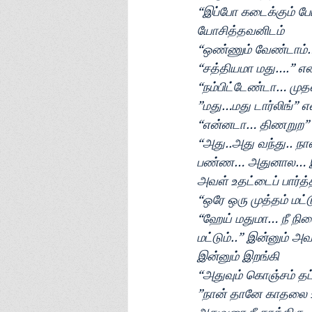
“இப்போ கடைக்கும் ப
யோசித்தவனிடம்
“ஒண்ணும் வேண்டாம்… 
“சத்தியமா மது….” என
“நம்பிட்டேண்டா… முதல
”மது…மது டார்லிங்” எ
“என்னடா… திணறுற” என
“அது..அது வந்து.. நான
பண்ண… அதுனால… இப்ப
அவள் உதட்டைப் பார்த்
“ஒரே ஒரு முத்தம் மட
“ஹேய் மதுமா… நீ நினை
மட்டும்..” இன்னும் அ
இன்னும் இறங்கி
“அதுவும் கொஞ்சம் தப்
”நான் தானே காதலை உ