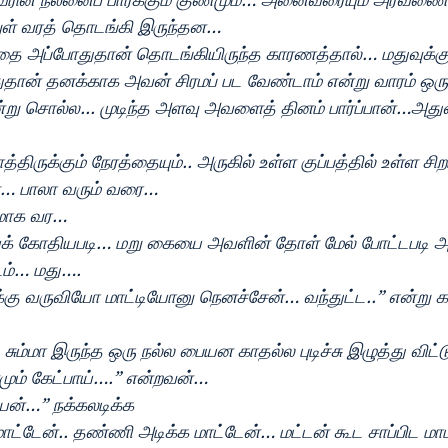
ள் வரத் தொடங்கி இருந்தன…
ை அப்போதுதான் தொடங்கியிருந்த காரணத்தால்… மதுவுக்கு 
தான் தனக்காக அவன் சிரமப் பட வேண்டாம் என்று வாரம் ஒரு
்று சொல்ல... முடிந்த அளவு அவளைத் தினம் பார்ப்பான்…அதுவ
திருக்கும் நேரத்தையும்.. அருகில் உள்ள குப்பத்தில் உள்ள சி
ள்… பாலா வரும் வரை…
மாக வர…
் கோதியபடி… மறு கையை அவளின் தோள் மேல் போட்டபடி அவ
டம்… மது….
 வருவியோ மாட்டியோனு நெனச்சேன்… வந்துட்ட..” என்று கா
சும்மா இருந்த ஒரு நல்ல பையன காதல்ல புடிச்சு இழுத்து விட்ட
மும் கேட்பாய்….” என்றவன்…
யன்…” நக்கலடிக்க
ாட்டேன்.. தண்ணி அடிக்க மாட்டேன்… மட்டன் கூட சாப்பிட மா