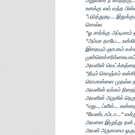
அதுவரை நீ காத்திர
உனக்கு லவ் வந்த பின
”படுத்துறடி… இதுக்கு
சொல்ல
“ஓ சார்க்கு அப்டிலாம
“அம்மா தாயே… உன்கி
இதையும் ஞாபகம் வச்ச
முன்னெச்சரிக்கையாய் 
அவளின் வெட்க்கத்தை
“நீயும் கொஞ்சம் கன்
ரொமான்ஸை முதல்ல நான
அவனின் ஏக்கம் நிறைந
அவளின் அருகில் நெர
“மது… ப்ளீஸ்… கன்ன
“வேண்டாம்டா…“ என்ற
அவளை இழுத்து தன் 
அவன் அருகாமை ஒருபுற