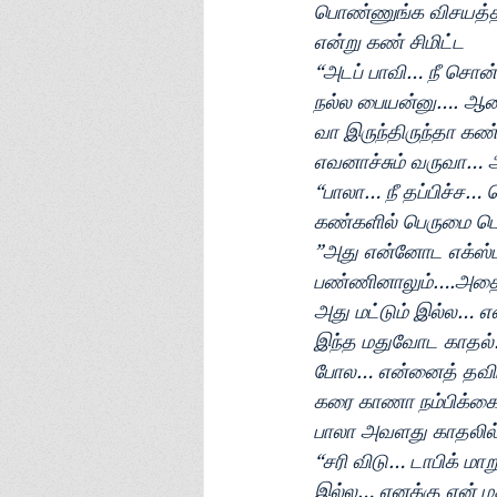
பொண்ணுங்க விசயத்தி
என்று கண் சிமிட்ட
“அடப் பாவி… நீ சொ
நல்ல பையன்னு…. ஆனா 
வா இருந்திருந்தா கண்
எவனாச்சும் வருவா… அ
“பாலா… நீ தப்பிச்ச
கண்களில் பெருமை பொங
”அது என்னோட எக்ஸ்ப
பண்ணினாலும்….அதை எல
அது மட்டும் இல்ல… 
இந்த மதுவோட காதல்… 
போல… என்னைத் தவிர வ
கரை காணா நம்பிக்கை
பாலா அவளது காதலில்
“சரி விடு… டாபிக் ம
இல்ல… எனக்கு என் மத