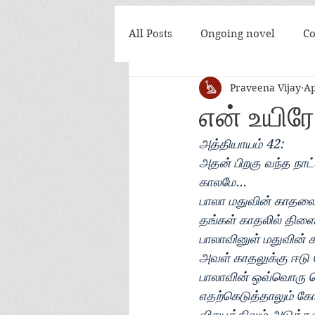
All Posts
Ongoing novel
Co
Praveena Vijay
Ap
அன்பே நீ இன்றி
கண்மணி... 
என் உயிரே
அத்தியாயம் 42:
அதன் பிறகு வந்த நாட
காலமே…
பாலா மதுவின் காதலை 
தங்கள் காதலில் திள
பாலாவினுள் மதுவின் 
அவள் காதலுக்கு ஈடு 
பாலாவின் ஒவ்வொரு ச
எதற்கெடுத்தாலும் க
விசயத்திலும் அடுத்த