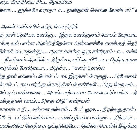
்று கீர்த்தியை திட்ட ஆரம்பிக்க
ேனா…. தூக்கமே வராதாடா… நான்தான் சொல்ல வேண்டாம்” எ
அவன் கண்களில் வந்த கோபத்தில்
்த நாள் தெரியல உனக்கு… இதுல உனக்குலாம் கோபம் வேறய
ு லவ் பண்ன ஆரம்பித்தேனோ அன்னைக்கே எனக்குத் தெரியு
பார்க்கக் கூடாதுன்னு…. ஆனா எனக்கு ஒரு சந்தேகம் டா… என்
. நீ எல்லாம் ஆஃபிஸ் ல இருக்கற எம்ப்ளாயியோடா பிறந்த நாள
டுக்கப் போகிறாயா… கிழிச்ச…” எனச் சொல்ல
 நாள் எல்லாம் பயோடேட்டால இருக்கப் போகுது…. ப்ரமோசன் 
ேட்டாவ பார்த்து கொடுக்கப் போகிறேன்… அது வேற டீல்…
ப்படிப் பண்ணினா… அவங்க உற்சாகமா வேலை பார்ப்பாங்க… இ
மக்குதான் லாபம்…அதை விடு” என்றவன் 
காரண்டா நீ…. உன்னை எல்லாம்… டேய் லூசு…. நீ நல்லதுதான்
்டோட மட்டும் பண்ணாம…. மனப்பூர்வமா பண்ணு….புரிந்ததா…
் பண்ணியே நேரத்தை ஓட்டிடுவியே… நேத்தே சொல்லி இருக்கல