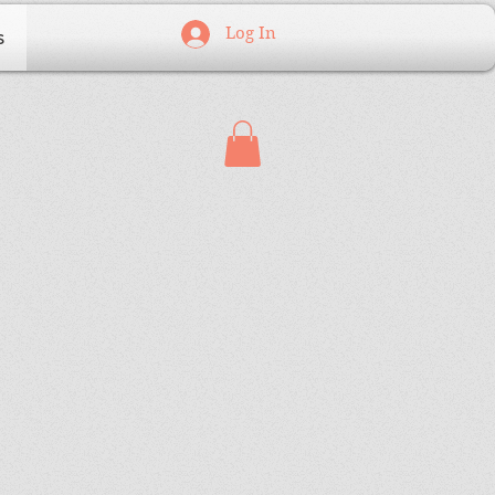
Log In
s