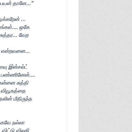
பையன் தானே…” 
க்கறேன் … 
யங்கள்…. ஒகே 
 சுத்தர… வேற 
…” என்றவனை… 
வு இன்சல்ட் 
ட் பண்ணினேன்…. 
ன்னை சுத்தி 
 வியூகத்தை 
ின் மீதிருந்த 
்கவே நல்லா 
விட்டு விலகி 