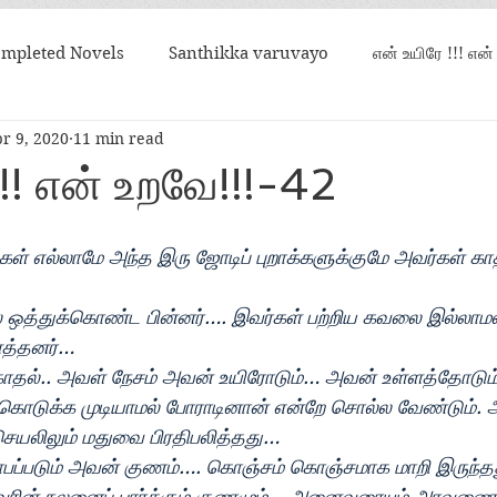
mpleted Novels
Santhikka varuvayo
என் உயிரே !!! என
r 9, 2020
11 min read
என் கண்ணின் மணி
உறவான நிலவொன்று சதிராட
!! என் உறவே!!!-42
்கள் எல்லாமே அந்த இரு ஜோடிப் புறாக்களுக்குமே அவர்கள் கா
ஒத்துக்கொண்ட பின்னர்…. இவர்கள் பற்றிய கவலை இல்லாமல் 
ைத்தனர்…
காதல்.. அவள் நேசம் அவன் உயிரோடும்… அவன் உள்ளத்தோடும்
கொடுக்க முடியாமல் போராடினான் என்றே சொல்ல வேண்டும். 
ெயலிலும் மதுவை பிரதிபலித்தது…
ோபப்படும் அவன் குணம்…. கொஞ்சம் கொஞ்சமாக மாறி இருந்தத
வரின் நலனைப் பார்க்கும் குணமும்… அனைவரையும் அரவணைத்த