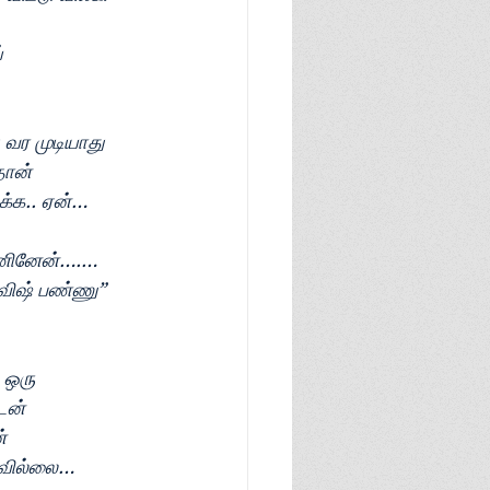
 
 வர முடியாது 
தான்
்க.. ஏன்… 
்ணினேன்….… 
 விஷ் பண்ணு” 
 ஒரு 
டன்
்
 வில்லை… 