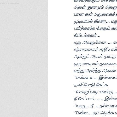
© 2020 by PraveenaNovels
அவள் குணமும் அவனு
பாலா தன் அலுவலகத்த
முடியாமல் திணர… மது
பார்த்தாலே போதும் என
நிமிடம்தான்…
மது அவனுக்காக…. காத்
உற்சாகமாகக் கழிப்பா
அன்றும் அவன் தாமத
ஒரு கையால் தலையைக
வந்து அமர்ந்த அவனி
“என்னடா…. இன்னைக்கு
தவிப்போடு கேட்க
“கொழுப்பாடி உனக்கு… 
நீ கேட்பாய்……. இன்ன
“யாரு… நீ … நல்ல பை
”பின்ன… தம் அடிக்க ம