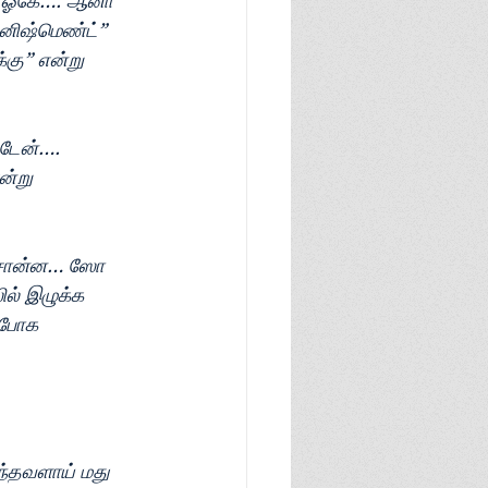
ட ஓகே…. ஆனா 
பனிஷ்மெண்ட்”
்கு” என்று 
டேன்…. 
ன்று 
் சொன்ன… ஸோ 
ில் இழுக்க
. போக
ந்தவளாய் மது 