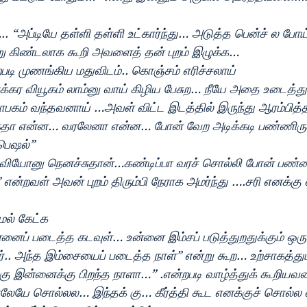
. “அப்டியே தள்ளி தள்ளி உட்கார்ந்து… அடுத்த பென்ச் ல போய்
்று கிண்டலாக கூறி அவளைத் தன் புறம் இழுக்க… 
படி முணங்கிய மதுவிடம்.. கொஞ்சம் எரிச்சலாய்
க்கர வியூகம் லாம்னு வாய் கிழிய பேசுற… நீயே அதை உடைத்து
கம் வந்தவனாய் …அவள் விட்ட இடத்தில் இருந்து ஆரம்பித்
்தா என்ன… வரலேனா என்ன… போன் வேற அடிக்கடி பண்ணிருக
பெஷல்”
டுவியோனு நெனச்சுதான்…கண்டிப்பா வரச் சொல்லி போன் பண
என்றவள் அவன் புறம் திரும்பி நேராக அமர்ந்து ….சரி எனக்கு
மல் கேட்க
.. உன்னைப் படைத்த கடவுள்… உன்னை இம்சப் படுத்துறதுக்கும் ஒரு
.. அந்த இம்சையைப் படைத்த நாள்” என்று கூற… உற்சாகத்து
ு இன்னைக்கு பிறந்த நாளா…” .என்றபடி வாழ்த்துக் கூறியவன
ாலேயே சொல்லல… இந்தக் கு… கீர்த்தி கூட எனக்குச் சொல்ல