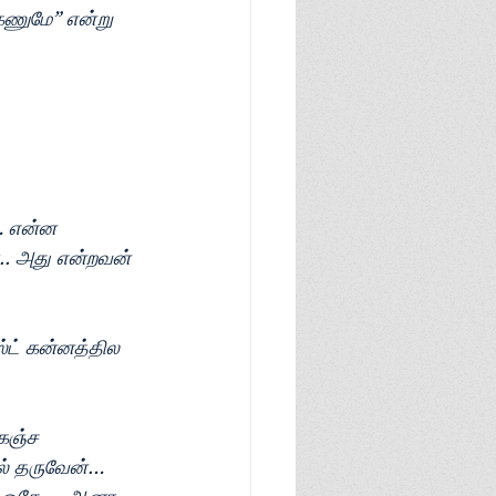
கணுமே” என்று 
்… என்ன 
. அது என்றவன் 
்ட் கன்னத்தில 
கெஞ்ச
ல் தருவேன்… 