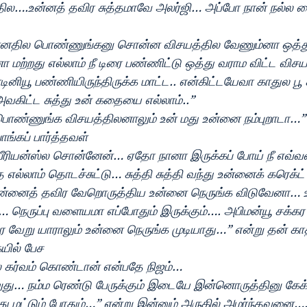
ல….உன்னத் தவிர சுத்தமாவே அலர்ஜி… அப்போ நான் நல்ல 
ன்னதில பொண்ணுங்கனு சொன்ன விசயத்தில வேணும்னா ஒத்து
மற்றது எல்லாம் நீ டிரை பண்ணிட்டு ஒத்து வராம விட்ட விச
டினியூ பண்ணியிருந்திருக்க மாட்ட.. என்கிட்டயேவா காதுல பூ
வகிட்ட சுத்து உன் கதையை எல்லாம்..”
… பொண்ணுங்க விசயத்திலனாலும் உன் மது உன்னை நம்புறாடா
்கப் பார்த்தவள்
ீரியன்ஸ்ல சொன்னேன்… ஏதோ நானா இருக்கப் போய் நீ எவ்வள
்லாம் தொடச்சுட்டு… சுத்தி சுத்தி வந்து உன்னைக் கரெக்
என்னைத் தவிர வேறொருத்திய உன்னை நெருங்க விடுவேனா… உ
நெருப்பு வளையமா எப்போதும் இருக்கும்…. அபிமன்யூ சக்கர
ேறு யாராலும் உன்னை நெருங்க முடியாது…” என்று தன் காதல
யில் பேச
 கர்வம் கொண்டான் என்பதே நிஜம்…
ாறுது… நம்ம ரெண்டு பேருக்கும் இடையே இன்னொருத்தினு கேக
ு மட்டும் போதும்…” என்று இன்னும் அருகில் அமர்ந்தவனை…. 