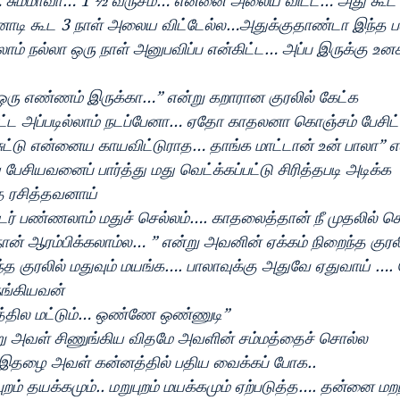
ு… சும்மாவா… 1 ½ வருசம்… என்னை அலைய விட்ட… அது கூ
்னாடி கூட 3 நாள் அலைய விட்டேல்ல…அதுக்குதாண்டா இந்த 
லாம் நல்லா ஒரு நாள் அனுபவிப்ப என்கிட்ட… அப்ப இருக்கு உனக
் ஒரு எண்ணம் இருக்கா…” என்று கறாரான குரலில் கேட்க
ட்ட அப்படில்லாம் நடப்பேனா… ஏதோ காதலனா கொஞ்சம் பேசிட்
ுட்டு என்னைய காயவிட்டுராத… தாங்க மாட்டான் உன் பாலா” எ
பேசியவனைப் பார்த்து மது வெட்க்கப்பட்டு சிரித்தபடி அடிக்க
 ரசித்தவனாய்
சிடர் பண்ணலாம் மதுச் செல்லம்…. காதலைத்தான் நீ முதலில
் ஆரம்பிக்கலாம்ல… ” என்று அவனின் ஏக்கம் நிறைந்த குரல
்த குரலில் மதுவும் மயங்க…. பாலாவுக்கு அதுவே ஏதுவாய் …
ுங்கியவன்
த்தில மட்டும்… ஒண்ணே ஒண்ணுடி”
ு அவள் சிணுங்கிய விதமே அவளின் சம்மத்தைச் சொல்ல
இதழை அவள் கன்னத்தில் பதிய வைக்கப் போக..
ம் தயக்கமும்.. மறுபுறம் மயக்கமும் ஏற்படுத்த…. தன்னை மற