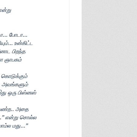
ன்று 
ாடா… போடா… 
ம்… உன்கிட்ட 
னோட பிறந்த 
ை ஞாபகம் 
கொடுக்கும் 
 அவங்களும் 
து ஒரு பிஸ்னஸ் 
 பண்ற.. அதை 
.” என்று சொல்ல
ாம்ல மது…” 