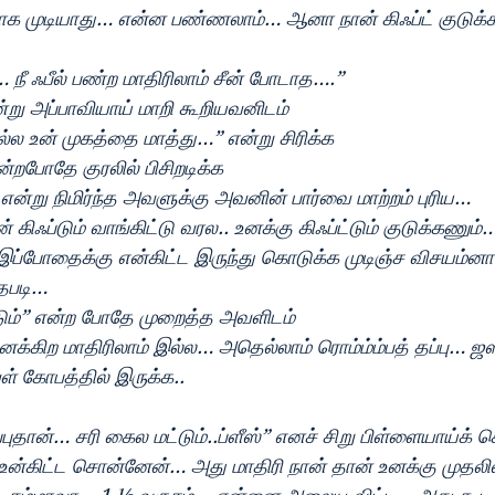
ோக முடியாது… என்ன பண்ணலாம்… ஆனா நான் கிஃப்ட் குடுக்
நீ ஃபீல் பண்ற மாதிரிலாம் சீன் போடாத….”
்று அப்பாவியாய் மாறி கூறியவனிடம் 
்ல உன் முகத்தை மாத்து…” என்று சிரிக்க
ன்றபோதே குரலில் பிசிறடிக்க
்று நிமிர்ந்த அவளுக்கு அவனின் பார்வை மாற்றம் புரிய…
் கிஃப்டும் வாங்கிட்டு வரல.. உனக்கு கிஃப்ட்டும் குடுக்கணும
ோதைக்கு என்கிட்ட இருந்து கொடுக்க முடிஞ்ச விசயம்னா.
தபடி… 
்டும்” என்ற போதே முறைத்த அவளிடம்
க்கிற மாதிரிலாம் இல்ல… அதெல்லாம் ரொம்ம்ம்பத் தப்பு… ஜஸ
வள் கோபத்தில் இருக்க..
புதான்… சரி கைல மட்டும்..ப்ளீஸ்” எனச் சிறு பிள்ளையாய்க் 
ன்கிட்ட சொன்னேன்… அது மாதிரி நான் தான் உனக்கு முதலி