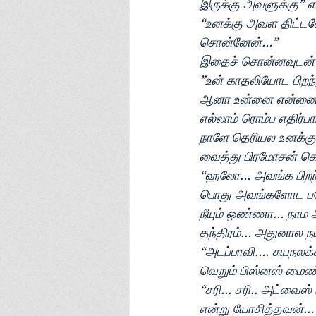
இருக்கு அவளுக்கு” என
“உனக்கு அவள திட்டல
சொன்னேன்…”
இதைச் சொன்னவுடன் 
”உன் காதலியோட பிறந
ஆனா உன்னை என்னைக்க
எல்லாம் ரொம்ப எதிர்
நாளே தெரியல உனக்கு.
வைத்து பிரமோசன் கொ
“ஹலோ… அவங்க பிறந்த
பொது அவங்களோட பயோட
நீயும் ஒண்ணா… நாம அ
தந்திரம்… அதுனால ந
“அடப்பாவி…. சுயநலக்
வெறும் பிஸ்னஸ் மைண
“சரி… சரி.. அட்வைஸ
என்று யோசித்தவன்…