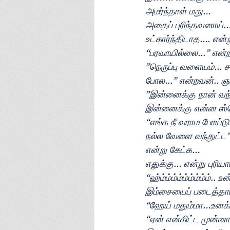
அமர்ந்தாள் மது…
அதைப் புரிந்தவனாய்….
உட்கார்ந்திடாத…. என
“பரவாயில்லை...” என்ற
”நெருப்பு வளையம்… ச
போல…” என்றவன்.. ஞாப
”இன்னைக்கு நான் வந
இன்னைக்கு என்ன ஸ்
“எங்க நீ வராம போய்
நல்ல வேளை வந்துட்ட” 
என்று கேட்க… 
எதுக்கு… என்று புரியா
“ஹ்ம்ம்ம்ம்ம்ம்ம்ம்ம்
இம்சையைப் படைத்தார்
“ஹேய் மதும்மா…உனக்க
“ஏன் என்கிட்ட முன்ன