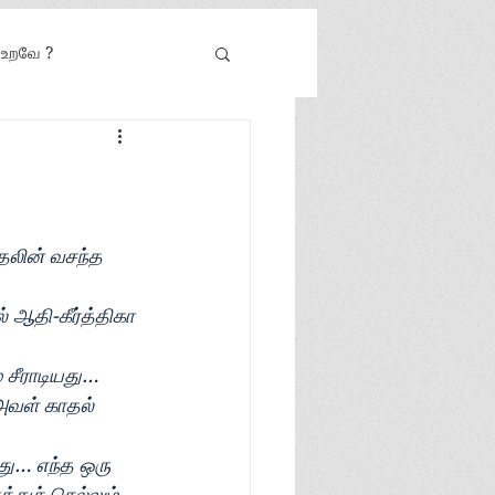
் உறவே ?
தலின் வசந்த 
ஆதி-கீர்த்திகா 
 சீராடியது…
அவள் காதல் 
ு… எந்த ஒரு 
ுச் செல்லும் 