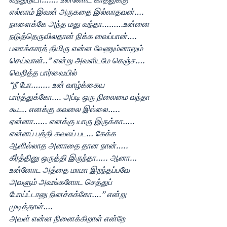
எல்லாம் இவன் அருகதை இல்லாதவன்…. 
நாளைக்கே அந்த மது வந்தா………உன்னை 
நடுத்தெருவிலதான் நிக்க வைப்பான்…. 
பணக்காரத் திமிரு என்ன வேணும்னாலும் 
செய்வான்..” என்று அவளிடமே கெஞ்ச….
வெறித்த பார்வையில்
“நீ போ…….. உன் வாழ்க்கைய 
பார்த்துக்கோ…. அப்டி ஒரு நிலைமை வந்தா 
கூட.. எனக்கு கவலை இல்லை….. 
ஏன்னா…… எனக்கு யாரு இருக்கா….. 
என்னப் பத்தி கவலப் பட… கேக்க 
ஆளில்லாத அனாதை தான நான்….. 
கீர்த்தினு ஒருத்தி இருந்தா….. ஆனா… 
உன்னோட அத்தை மாமா இறந்தப்பவே 
அவளும் அவங்களோட செத்துப் 
போய்ட்டானு நினச்சுக்கோ….” என்று 
முடித்தாள்….
அவள் என்ன நினைக்கிறாள் என்றே 