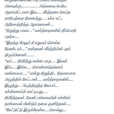
அளவுக்கு………….. அவ்வளவு பெரிய 
ஆளாயிட்டாளா இவ…. கீர்த்தனா செய்த 
காரியத்தை நினைத்து…. உச்ச கட்ட 
ஆவேசத்திற்கு ஆளானவன்…
“நிறுத்து பாலா…” வார்த்தைகளில் தீப்பொறி 
பறக்க…. 
“இதற்கு மேலும் நீ எதுவும் சொல்ல 
வேண்டாம்…” என்றவன் கீர்த்தியின் புறம் 
திரும்பினான்…….
“ஏய்…. நிமிர்ந்து என்ன பாரு…. இவன் 
இப்ப….இங்க…. சொன்னதெல்லாம் 
உண்மையா….” என்று நிறுத்தி.. நிதானமாக 
அழுத்திக் கேட்டான்…. வார்த்தைகளில்…. 
இழுத்து… பிடித்திருந்த கோபம்…
உக்கிரனாய்க் காட்டியது….
நிமிர்ந்தவள் அவன் பார்வையின் உக்கிரம் 
தாங்காமல் மீண்டும் தலை குனிந்தாள்…. 
“கேட்டுட்டு இருக்கேன்ல….சொல்லு…