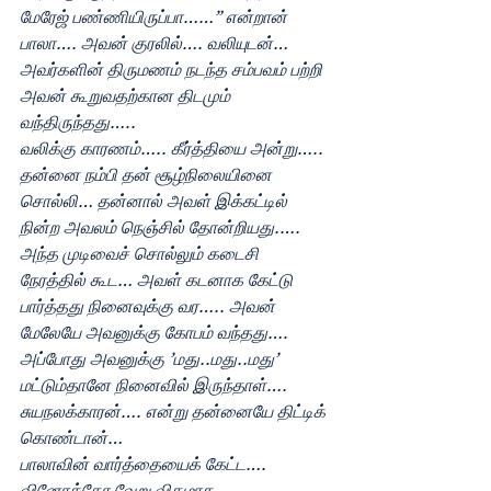
மேரேஜ் பண்ணியிருப்பா……” என்றான் 
பாலா…. அவன் குரலில்…. வலியுடன்… 
அவர்களின் திருமணம் நடந்த சம்பவம் பற்றி 
அவன் கூறுவதற்கான திடமும் 
வந்திருந்தது…..
வலிக்கு காரணம்….. கீர்த்தியை அன்று….. 
தன்னை நம்பி தன் சூழ்நிலையினை 
சொல்லி… தன்னால் அவள் இக்கட்டில் 
நின்ற அவலம் நெஞ்சில் தோன்றியது.…. 
அந்த முடிவைச் சொல்லும் கடைசி 
நேரத்தில் கூட… அவள் கடனாக கேட்டு 
பார்த்தது நினைவுக்கு வர….. அவன் 
மேலேயே அவனுக்கு கோபம் வந்தது…. 
அப்போது அவனுக்கு ’மது..மது..மது’ 
மட்டும்தானே நினைவில் இருந்தாள்…. 
சுயநலக்காரன்…. என்று தன்னையே திட்டிக் 
கொண்டான்…
பாலாவின் வார்த்தையைக் கேட்ட…. 
வினோத்தோ வேறு விதமாக 