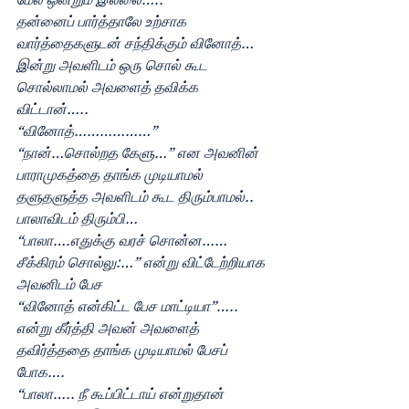
தன்னைப் பார்த்தாலே உற்சாக 
வார்த்தைகளுடன் சந்திக்கும் வினோத்… 
இன்று அவளிடம் ஒரு சொல் கூட 
சொல்லாமல் அவளைத் தவிக்க 
விட்டான்….. 
“வினோத்………………” 
“நான்…சொல்றத கேளு…” என அவனின் 
பாராமுகத்தை தாங்க முடியாமல் 
தளுதளுத்த அவளிடம் கூட திரும்பாமல்.. 
பாலாவிடம் திரும்பி…
“பாலா….எதுக்கு வரச் சொன்ன……
சீக்கிரம் சொல்லு:…” என்று விட்டேற்றியாக 
அவனிடம் பேச
“வினோத் என்கிட்ட பேச மாட்டியா”….. 
என்று கீர்த்தி அவன் அவளைத் 
தவிர்த்ததை தாங்க முடியாமல் பேசப் 
போக….
“பாலா….. நீ கூப்பிட்டாய் என்றுதான் 