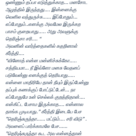
ஒண்ணும் தப்பா எடுத்துக்காத… மனசோட 
ஆழத்தில் இருந்தது…. இன்னைக்கு 
வெளில வந்துருச்சு…… இப்போதும்… 
எப்போதும்..எனக்கு அவமேல இருக்கற 
பாசம் குறையாது..... அது அவளுக்கு 
தெரிஞ்சா சரி…. “
அவனின் வார்த்தைகளில் கதறினாள் 
கீர்த்தி….
“வினோத் என்ன மன்னிச்சுக்கோ….. 
சத்தியமா… நீ இவ்ளோ மனசு வேதனப் 
படுவேன்னு எனக்குத் தெரியாது….. 
என்னை மாதிரியே தான் நீயும் இருப்பேன்னு 
தப்புக் கணக்குப் போட்டுட்டேன்… நா 
எப்போதுமே உன் செல்லக் குறத்திதான்…. 
என்கிட்ட பேசாம இருக்காத…. என்னால 
தாங்க முடியாது.” கீர்த்தி இடையே பேச
”தெரிஞ்சுருந்தா…… மட்டும்…. சரி விடு” . 
அவளைப் பார்க்காமலே பேச……
”தெரிஞ்சுருந்தா கூட அவ என்னத்தான் 