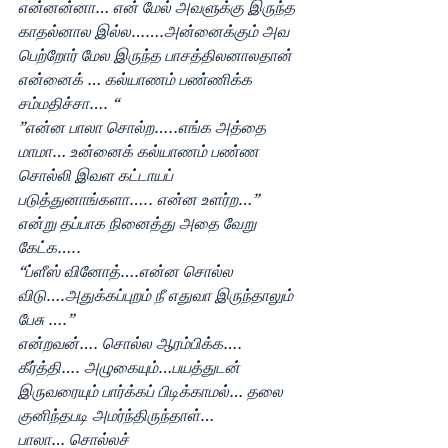
என்னன்னா… என் மேல் அவளுக்கு இருந்த 
காதல்னால இல்ல…….அன்னைக்கும் அவ 
பெற்றோர் மேல இருந்த பாசத்திலனாலதான் 
என்னைக் … கல்யாணம் பண்ணிக்க 
சம்மதிச்சா…. “
”என்ன பாலா சொல்ற…..எங்க அத்தை 
மாமா… உன்னைக் கல்யாணம் பண்ண 
சொல்லி இவள கட்டாயப் 
படுத்துனாங்களா….. என்ன உளர்ற…” 
என்று தப்பாக நினைத்து அதை வேறு 
கேட்க…..
“ப்ளீஸ் வினோத்….என்ன சொல்ல 
விடு….அதுக்கப்புறம் நீ எதுவா இருந்தாலும் 
பேசு ….”
என்றவன்…. சொல்ல ஆரம்பிக்க…. 
கீர்த்தி…. அழுகையும்…பயத்துடன் 
இருவரையும் பார்க்கப் பிடிக்காமல்… தலை 
குனிந்தபடி அமர்ந்திருந்தாள்…
பாலா… சொல்லச் 