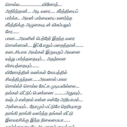
சொல்ல……………..வினோத்… 
அதிர்ந்தான்… அடி வரை…. கீர்த்தியைப் 
பார்க்க.. அவன் பார்வையை உணர்ந்த 
கீர்த்திக்கு அழுகையுடன் விசும்பலும் 
சேர….. 
பாலா…அவளின் பெற்றேர் இறந்த வரை 
சொன்னான்… இப்போதும் மறைத்தான்…… 
கடைசியாக அவர்கள் இருவரும் அவனை 
வந்து பார்த்ததையும்… அதற்கான 
விசயத்தையும்……
வினோத்தின் கண்கள் கோபத்தில் 
சிவந்திருந்தன…..அவனால் பாலா 
சொல்ல்ச் சொல்ல கேட்க முடியவில்லை… 
தங்கள் வீட்டுப் பெண்ணை ……..அதுவும்.. 
கஷ்டம் என்றால் என்ன என்றே அறியாமல்… 
அன்பையும்.. நேசமும் மட்டுமே தெரியுமாறு 
தாங்கி தாங்கி வளர்த்த தங்கள் வீட்டு 
இளவரசிக்கு இந்த நிலைமையா….. 
வாழ்க்கையையே அடமானம் வைக்கும் 