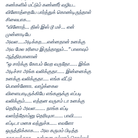
கண்களில் மட்டும் கண்ணீர் வழிய.. 
வினோத்தையே பார்த்துக் கொண்டிருந்தாள் 
சிலையாக…
“வினோத்… திஸ் இஸ் டூ மச்… என் 
முன்னாடியே 
அவள….அடிக்கற….என்னதான் உனக்கு 
அவ மேல உரிமை இருந்தாலும்…” பாலாவும் 
ஆத்திரமானான்
”ஒ சார்க்கு கோபம் வேற வருதோ….. இங்க 
அடிச்சா அங்க வலிக்குதா….. இன்னைக்கு 
உனக்கு வலிக்குதா…. எங்க வீட்டு 
பொண்ணோட வாழ்க்கைல 
விளையாடிருக்கியே எங்களுக்கு எப்படி 
வலிக்கும்….. எத்தன வருசம் டா உனக்கு 
தெரியும் அவள……. நாங்க எப்டி 
வளர்த்தோம்னு தெரியுமா…… பாவி…… 
எப்டிடா மனசு வந்துச்சு….. எவளோ 
ஒருத்திக்காக…. அவ கருமம் பிடித்த 
காதலுக்காக… உன்னை எல்லாம் சொல்லக் 