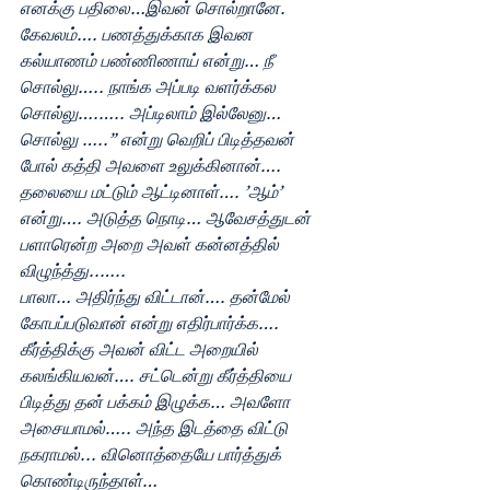
எனக்கு பதிலை…இவன் சொல்றானே. 
கேவலம்…. பணத்துக்காக இவன 
கல்யாணம் பண்ணிணாய் என்று… நீ 
சொல்லு….. நாங்க அப்படி வளர்க்கல 
சொல்லு….….. அப்டிலாம் இல்லேனு… 
சொல்லு …..” என்று வெறிப் பிடித்தவன் 
போல் கத்தி அவளை உலுக்கினான்….
தலையை மட்டும் ஆட்டினாள்…. ’ஆம்’ 
என்று…. அடுத்த நொடி… ஆவேசத்துடன் 
பளாரென்ற அறை அவள் கன்னத்தில் 
விழுந்த்து..…..
பாலா… அதிர்ந்து விட்டான்…. தன்மேல் 
கோபப்படுவான் என்று எதிர்பார்க்க…. 
கீர்த்திக்கு அவன் விட்ட அறையில் 
கலங்கியவன்…. சட்டென்று கீர்த்தியை 
பிடித்து தன் பக்கம் இழுக்க… அவளோ 
அசையாமல்….. அந்த இடத்தை விட்டு 
நகராமல்... வினொத்தையே பார்த்துக் 
கொண்டிருந்தாள்…