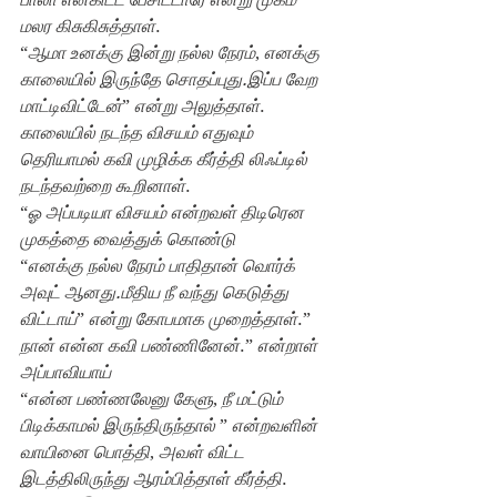
மலர கிசுகிசுத்தாள்
.
“
ஆமா உனக்கு இன்று நல்ல நேரம்
, 
எனக்கு 
காலையில் இருந்தே சொதப்புது.இப்ப வேற 
மாட்டிவிட்டேன்
” 
என்று அலுத்தாள்
.
காலையில் நடந்த விசயம் எதுவும் 
தெரியாமல் கவி முழிக்க கீர்த்தி லிஃப்டில் 
நடந்தவற்றை கூறினாள்
.
“
ஓ அப்படியா விசயம் என்றவள் திடிரென 
முகத்தை வைத்துக் கொண்டு
“
எனக்கு நல்ல நேரம் பாதிதான் வொர்க் 
அவுட் ஆனது.மீதிய நீ வந்து கெடுத்து 
விட்டாய்
” 
என்று கோபமாக‌ முறைத்தாள்
.”
நான் என்ன கவி பண்ணினேன்
.” 
என்றாள் 
அப்பாவியாய்
“
என்ன பண்ணலேனு கேளு
, 
நீ மட்டும் 
பிடிக்காமல் இருந்திருந்தால் 
” 
என்றவளின் 
வாயினை பொத்தி
, 
அவள் விட்ட 
இடத்திலிருந்து ஆரம்பித்தாள் கீர்த்தி
.