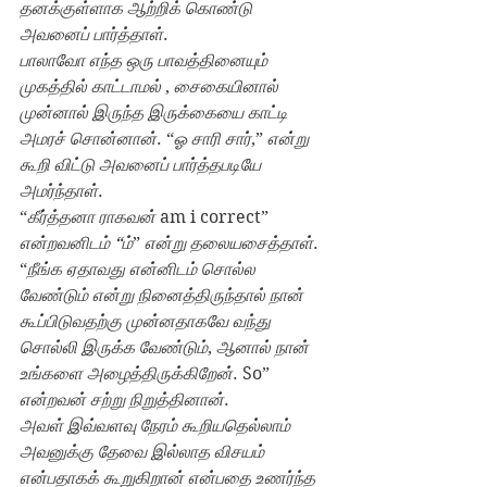
தனக்குள்ளாக ஆற்றிக் கொண்டு 
அவனைப் பார்த்தாள்
.
பாலாவோ எந்த ஒரு பாவத்தினையும் 
முகத்தில் காட்டாமல் 
, 
சைகையினால் 
முன்னால் இருந்த இருக்கையை காட்டி 
அமரச் சொன்னான்
. “
ஓ சாரி சார்
,” 
என்று 
கூறி விட்டு அவனைப் பார்த்தபடியே 
அமர்ந்தாள்
.
“
கீர்த்தனா ராகவன் 
am i correct” 
என்றவனிடம் “ம்
” 
என்று தலையசைத்தாள்
.
“
நீங்க ஏதாவது என்னிடம் சொல்ல 
வேண்டும் என்று நினைத்திருந்தால் நான் 
கூப்பிடுவதற்கு முன்னதாகவே வந்து 
சொல்லி இருக்க வேண்டும்
, 
ஆனால் நான் 
உங்களை அழைத்திருக்கிறேன்
. So” 
என்றவன் சற்று நிறுத்தினான்
.
அவள் இவ்வளவு நேரம் கூறியதெல்லாம் 
அவனுக்கு தேவை இல்லாத விசயம் 
என்பதாகக் கூறுகிறான் என்பதை உணர்ந்த 