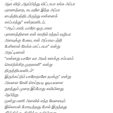
ஆள விடு ,ஆரம்பித்து விட்டாயா உங்க அப்பா 
புராணத்தை
, 
கடவுளே இந்த அப்பா 
பைத்தியத்திடமிருந்து என்னைக் 
காப்பாத்து
” 
என்றவளிடம்
,
“
அடிப் பாவி
, 
யாரோ ஒரு பாலா 
புராணத்தினை என் காதில் ரத்தம் வழியர 
அளவுக்கு பேசுவ
, 
என் அப்பாவ பற்றி 
பேசினால் கேக்க மாட்டாயா
” 
என்று 
அதட்டினாள்
“
என்னது யாரோ வா அவர் உனக்கு சம்பளம் 
கொடுக்கிற முதலாளி
” 
என்று 
திருத்தியவளிடம்
“
இருக்கட்டும் யாரோதானே நமக்கு
” 
என்று 
அவ‌ளை கேலி செய்தபடி ஓடியவளை 
துரத்தும் முறை இப்போது கவியினது 
ஆயிற்று
.
மூன்று மணி அளவில் எந்த வேலையும் 
இல்லாமல் போரடித்த‌து போல் இருந்தது 
கீர்த்திக்கு
. 
நிமிர்ந்து கவியினை 