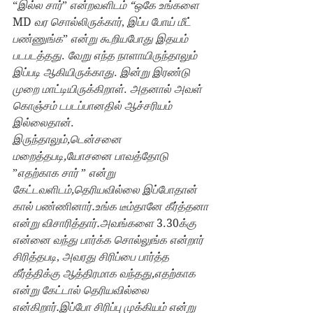
“
இல்ல சார்
” 
என்றவளிடம் “ஒகே உங்களை 
MD 
வர சொல்லிருக்கார்
, 
இப்ப போய் மீட் 
பண்ணுங்க
” 
என்று கூறியபோது இதயம் 
படபடத்தது
. 
வேறு எந்த நாளாயிருந்தாலும் 
இப்படி ஆகியிருக்காது
. 
இன்று இரண்டு 
முறை மாட்டியிருக்கிறாள்
. 
அதனால் அவள் 
கொஞ்சம் டபடப்பானதில் ஆச்சரியம் 
இல்லைதான்
.
இருந்தாலும்,டென்சனை 
மறைத்தபடி,யோசனை பாவத்தோடு
”
எதற்காக சார் 
” 
என்று 
கேட்டவளிடம்,தெரியவில்லை இப்போதான் 
கால் பண்ணினார்.உங்க டீம்தானே கீர்த்தனா 
என்று விசாரித்தார்.அவங்களை 
3.30
க்கு 
என்னை வந்து பார்க்க சொல்லுங்க என்றார் 
சிரித்தபடி
, 
அவரது சிரிப்பை பார்த்த 
கீர்த்திக்கு ஆத்திரமாக வந்தது,எதற்காக 
என்று கேட்டால் தெரியவில்லை 
என்கிறார்.இப்போ சிரிப்பு முக்கியம் என்று 