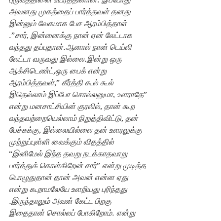
அவனது முகத்தைப் பார்த்தவள் தனது 
இன்னும் வேகமாக பேச ஆரம்பித்தாள்
.”
சார்
, 
இன்னைக்கு நான் ஏன் லேட்டாக‌ 
வந்தது தப்புதான்.ஆனால் நான் டெய்லி 
லேட்டா வருவது இல்லை.இன்று ஒரு 
ஆக்சிடெண்ட்,ஒரு பைக் என்று 
ஆரம்பித்தவள்
,” 
கீர்த்தி கூல் கூல் 
இதெல்லாம் இப்போ சொல்லனுமா
, 
உளராதே
” 
என்று மனசாட்சியின் குரலில்
, 
தான் கூற 
வந்தவற்றையெல்லாம் நிறுத்திவிட்டு
, 
தன் 
பேச்சுக்கு
, 
இல்லையில்லை தன் உளரலுக்கு 
முற்றுப்புள்ளி வைக்கும் விதத்தில்
“
இனிமேல் இந்த தவறு நடக்காதவாறு 
பார்த்துக் கொள்கிறேன் சார்
” 
என்று முடித்த 
பொழுதுதான் தான் அவன் என்ன ஏது 
என்று கூறாமலேயே உளறியது புரிந்தது 
.இருந்தாலும் அவன் கேட்ட பிறகு 
இதைதான் சொல்லப் போகிறோம்
. 
என்று 