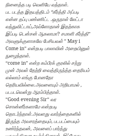
நினைத்த படி வெளியே வந்தாள்
.
பட படத்த இதயத்திடம் “கீர்த்தி அப்படி 
என்ன தப்பு பண்ணிட்ட .ஒருநாள் லேட்டா 
வந்துவிட்டாய்,அவ்ளோதான் இதற்காக 
இப்படி டென்சன் ஆகலாமா
? 
சமாளி கீர்த்தி
” 
அவளுக்குளாகவே பேசியவள் 
” May i 
Come in” 
என்றபடி பாலாவின் அறையினுள் 
நுழைந்தாள்
.
“come in” 
என்ற கம்பீரக் குரலில் சற்று 
முன் அவள் தேற்றி வைத்திருந்த்த தைரியம் 
எல்லாம் எங்கு போனதோ 
தெரியவில்லை.அவளையும் அறியாமல் 
, 
படபடவென்று ஆரம்பித்தாள்
.
”Good evening Sir” 
வர 
சொன்னீர்களாமே என்றபடி 
தொடர்ந்தாள்.அவளது வார்த்தைகளில் 
இருந்த அவசரத்தையும்
, 
படபடப்பையும் 
உண்ர்ந்தவன்
, 
அவளைப் பார்த்து 
புருவத்தினை உயர்த்தினான்
. 
இப்போது 