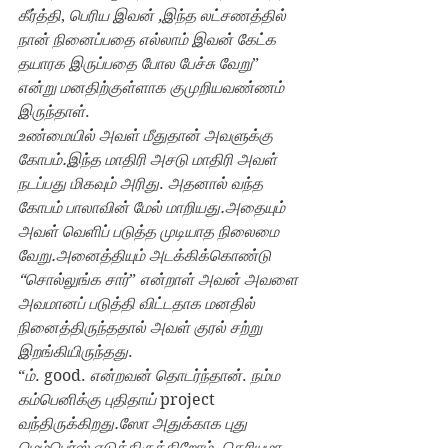
கீர்த்தி
, 
பெரிய இவன் ,இந்த லட்சணத்தில் 
நான் நினைப்பதை எல்லாம் இவன் கேட்க 
தயாரக இருப்பதை போல பேச்சு வேறு
” 
என்று மனதிற்குள்ளாக குமுறியவண்ணம் 
இருந்தாள்
.
உண்மையில் அவள் மீதுதான் அவளுக்கு 
கோபம்.இந்த மாதிரி அசடு மாதிரி அவள் 
நடப்பது மிகவும் அரிது
. 
அதனால் வந்த 
கோபம் பாலாவின் மேல் மாறியது.அதையும் 
அவள் வெளிப் படுத்த முடியாத நிலைமை 
வேறு.அனைத்தியும் அடக்கிக்கொண்டு 
“சொல்லுங்க சார்
” 
என்றாள் அவன் அவளை 
அவமானப் படுத்தி விட்டதாக மனதில் 
நினைத்திருந்ததால் அவள் குரல் சற்று 
இறங்கியிருந்தது
.
“
ம்
. good. 
என்றவன் தொடர்ந்தான்
. 
நம்ம 
கம்பெனிக்கு புதிதாய் 
project 
வந்திருக்கிறது.ஸோ அதுக்காக புது 
மெம்பெர்ஸ் எடுத்திருக்கிறோம்
. 
தெரியுமா 