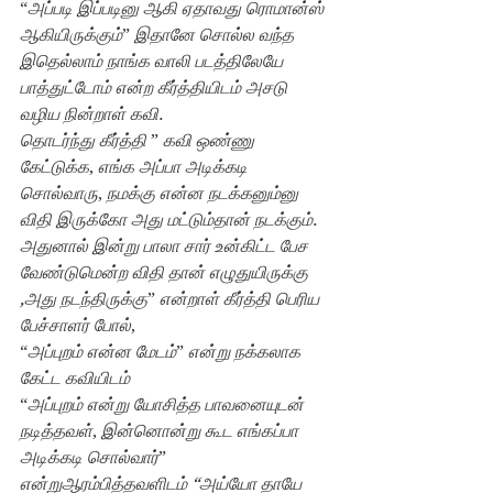
“
அப்படி இப்படினு ஆகி ஏதாவது ரொமான்ஸ் 
ஆகியிருக்கும்
” 
இதானே சொல்ல வந்த 
இதெல்லாம் நாங்க வாலி படத்திலேயே 
பாத்துட்டோம் என்ற கீர்த்தியிடம் அசடு 
வழிய நின்றாள் கவி
.
தொடர்ந்து கீர்த்தி 
” 
கவி ஒண்ணு 
கேட்டுக்க
, 
எங்க அப்பா அடிக்கடி 
சொல்வாரு
, 
நமக்கு என்ன நடக்கனும்னு 
விதி இருக்கோ அது மட்டும்தான் நடக்கும்
. 
அதுனால் இன்று பாலா சார் உன்கிட்ட பேச 
வேண்டுமென்ற விதி தான் எழுதுயிருக்கு 
,அது நடந்திருக்கு
” 
என்றாள் கீர்த்தி பெரிய 
பேச்சாளர் போல்
,
“
அப்புறம் என்ன மேடம்
” 
என்று நக்கலாக 
கேட்ட கவியிடம்
“
அப்புறம் என்று யோசித்த பாவனையுடன் 
நடித்தவள்
, 
இன்னொன்று கூட எங்கப்பா 
அடிக்கடி சொல்வார்
” 
என்றுஆரம்பித்தவளிடம் “அய்யோ தாயே 