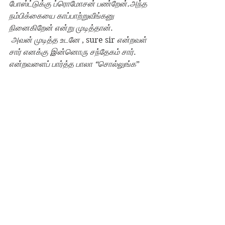
போஸ்ட்டுக்கு ப்ரொமோசன் பண்றேன்.அந்த 
நம்பிக்கையை காப்பாற்றுவீங்கனு 
நினைகிறேன் என்று முடித்தான்
.
அவன் முடித்த உடனே 
, sure sir 
என்றவள் 
சார் எனக்கு இன்னொரு சந்தேகம் சார்
. 
என்றவளைப் பார்த்த பாலா “சொல்லுங்க
” 
என்றான்
“
இப்போ எடுத்த மெம்பெர்ஸ் எல்லாருமே 
experienced persons 
னு கேள்வி 
பட்டேன்.அப்போ நான் எப்படி சார் என்று 
இழுத்தவளிடம்
”
ம்,தெரியும்.அவங்களுக்கு நம்ம கம்பெனி 
புதுசு.சோ நம்ம ஆர்கிடெக்ச்சர் பழகுகிற 
வரைக்கும் தான்
. 
அதற்காகத்தான் இந்த 
project
ல போடுகிரேன்.அதன் பிறகு 
அவர்களுக்கு தனியாக் டீம் ஃபார்ம் 
பண்ணிடுவேன்,சோ அது ஒண்ணும் 
பிரச்சனை இல்லை
.
என்றபடி அவளது ப்ரமோசன் ஆர்டரை 