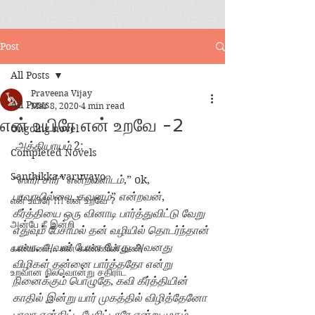
Post
All Posts
Praveena Vijay
All Posts
Mar 8, 2020
4 min read
என் உயிரே என் உறவே -2
Ongoing novel
அத்தியாயம் 
2:
Completed Novels
Santhikka varuvayo
“
ஸாரி சார்
” 
என்றவளிடம்
,” ok, 
பரவாயில்லை
, 
கவனம்
” 
என்றவன்
, 
என் உயிரே !!! என் உறவே ?
கீர்த்தியை ஒரு வினாடி பார்த்துவிட்டு வேறு 
அன்பே நீ இன்றி
எதுவும் பேசாமல் தன் வழியில் தொடர்ந்தான் 
பாலா
. 
அவன் போன போது அவனது 
கண்மணி... என் கண்ணின் மணி
விழிகள் தன்னை பார்த்ததோ என்று 
உறவான நிலவொன்று சதிராட
நினைக்கும் பொழுதே
, 
கவி கீர்த்தியின் 
காதில் இன்று யார் முகத்தில் விழித்தேனோ 
பாலா என்கிட்ட பேசிட்டாரே என்று முகம் 