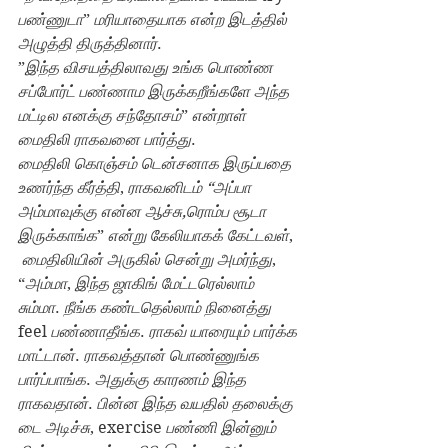
பண்ணுடா
” 
மரியாதையாக என்ற இடத்தில் 
அழுத்தி திருத்தினார்
.
”
இந்த விசயத்திலாவது உங்க பொண்ண 
சப்போர்ட் பண்ணாம இருக்கறீங்களே அந்த 
மட்டில எனக்கு சந்தோசம்
” 
என்றாள் 
மைதிலி ராகவனை பார்த்து
.
மைதிலி கொஞ்சம் டென்சனாக இருப்பதை 
உணர்ந்த கீர்த்தி
, 
ராகவனிடம் “அப்பா 
அம்மாவுக்கு என்ன ஆச்சு,ரொம்ப சூடா 
இருக்காங்க
” 
என்று கேலியாகக் கேட்டவள்
,
மைதிலியின் அருகில் சென்று அமர்ந்து
,
“
அம்மா
, 
இந்த ஜாகிங் மேட்டரெல்லாம் 
சும்மா
. 
நீங்க கண்டதெல்லாம் நினைத்து 
feel 
பண்ணாதீங்க
. 
ராகவ் யாரையும் பார்க்க 
மாட்டான்
. 
ராகவத்தான் பொண்ணுங்க 
பார்ப்பாங்க
. 
அதுக்கு காரணம் இந்த 
ராகவதான்
. 
பின்ன இந்த வயதில் தலைக்கு 
டை அடிச்சு
, exercise 
பண்ணி இன்னும் 