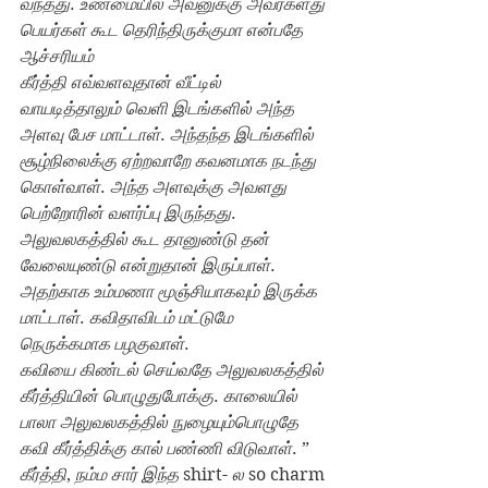
வந்தது
. 
உண்மையில் அவனுக்கு அவர்களது 
பெயர்கள் கூட தெரிந்திருக்குமா என்பதே 
ஆச்சரியம்
கீர்த்தி எவ்வளவுதான் வீட்டில் 
வாயடித்தாலும் வெளி இடங்களில் அந்த 
அளவு பேச மாட்டாள்
. 
அந்தந்த இடங்களில் 
சூழ்நிலைக்கு ஏற்றவாறே கவனமாக நடந்து 
கொள்வாள்
. 
அந்த அளவுக்கு அவளது 
பெற்றோரின் வளர்ப்பு இருந்தது
. 
அலுவலகத்தில் கூட தானுண்டு தன் 
வேலையுண்டு என்றுதான் இருப்பாள்
. 
அதற்காக உம்மணா மூஞ்சியாகவும் இருக்க 
மாட்டாள்
. 
கவிதாவிடம் மட்டுமே 
நெருக்கமாக பழகுவாள்
.
கவியை கிண்டல் செய்வதே அலுவலகத்தில் 
கீர்த்தியின் பொழுதுபோக்கு
. 
காலையில் 
பாலா அலுவலகத்தில் நுழையும்பொழுதே 
கவி கீர்த்திக்கு கால் பண்ணி விடுவாள்
. ” 
கீர்த்தி
, 
நம்ம சார் இந்த 
shirt- 
ல 
so charm 