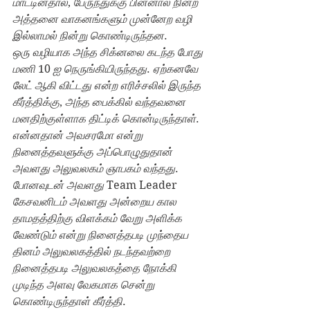
மாட்டினதால்
, 
பேருந்துக்கு பின்னால் நின்ற 
அத்தனை வாகனங்களும் முன்னேற வழி 
இல்லாமல் நின்று கொண்டிருந்தன
.
ஒரு வழியாக அந்த சிக்னலை கடந்த போது 
மணி 
10 
ஐ நெருங்கியிருந்தது
. 
ஏற்கனவே 
லேட் ஆகி விட்டது என்ற எரிச்சலில் இருந்த 
கீர்த்திக்கு
, 
அந்த பைக்கில் வந்தவனை 
மனதிற்குள்ளாக திட்டிக் கொன்டிருந்தாள்
. 
என்னதான் அவசரமோ என்று 
நினைத்தவளுக்கு அப்பொழுதுதான் 
அவளது அலுவலகம் ஞாபகம் வந்தது
. 
போனவுடன் அவள‌து 
Team Leader 
கேசவனிடம் அவளது அன்றைய கால 
தாமதத்திற்கு விளக்கம் வேறு அளிக்க 
வேண்டும் என்று நினைத்தபடி முந்தைய 
தினம் அலுவலகத்தில் நடந்தவற்றை 
நினைத்தபடி அலுவலகத்தை நோக்கி 
முடிந்த அளவு வேகமாக சென்று 
கொண்டிருந்தாள் கீர்த்தி
.