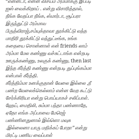
“
என்னடா
, 
என்ன விசயம் அம்மாக்கு இப்படி 
ஐஸ் வைக்கிறாய் 
. 
என்று விசாரித்தால்
, 
நீங்க வேறப்பா நீங்க
, 
ஸ்மார்டா
, 
சூப்பரா 
இருந்துட்டு அம்மாவ 
பிருத்விராஜ்,சம்யுக்தாவா தூக்கிட்டு வந்த 
மாதிரி தூக்கிட்டு வந்துட்டீங்க
, 
உங்க 
கதையை சொன்னாள் என் 
friends 
லாம் 
அம்மா மேல கண்ணு வச்சுட்டாங்க என்றபடி 
ஊருக்கண்ணு
, 
உலகுக் கண்ணு
, then last 
இந்த கீர்த்தி கண்ணு என்றபடி துப்புங்கம்மா 
என்பாள் கீர்த்தி
.
கீர்த்திம்மா உனக்குதான் வேலை இல்லை
 ,
நீ 
பண்ற வேலைக்கெல்லாம் என்ன வேற கூட்டு 
சேர்க்கிரியா என்று பொய்யாகச் சலிப்பாள்
.
ஹேய்
, 
மைதிலி
, 
சும்மா பந்தா பண்ணாதே
, 
ஏதோ எங்க அப்பாவை மேரெஜ் 
பண்ணினதுனால் இவ்ளொ மவுசு 
.இல்லைனா யாரு மதிக்கப் போறா” என்று 
மிரட்டி பணிய வைப்பாள்