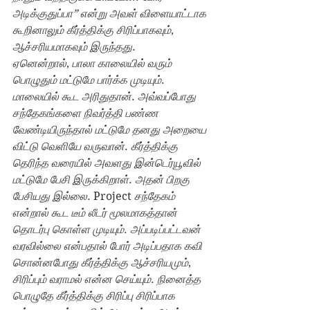
அடிக்குதுப்பா” என்று அவள் விளையாட்டாக 
கூறினாலும் கீர்த்திக்கு சிரிப்பாகவும்
, 
ஆச்சரியமாகவும் இருந்தது
.
ஏனென்றால்
, 
பாலா காலையில் வரும் 
பொழுதும் மட்டுமே பார்க்க முடியும்
. 
மாலையில் கூட அரிதுதான்
. 
அவ்வப்போது 
சந்தேகங்களை நிவர்த்தி பண்ண 
வேண்டியிருந்தால் மட்டுமே தனது அறையை 
விட்டு வெளியே வருவான்
. 
கீர்த்திக்கு 
தெரிந்த வரையில் அவளது இன்டெர்யூவில் 
மட்டுமே பேசி இருக்கிறாள்
. 
அதன் பிறகு 
பேசியது இல்லை
. Project 
சந்தேகம் 
என்றால் கூட டீம் லீடர் மூலமாகத்தான் 
தொடர்பு கொள்ள முடியும்
. 
அப்படிப்பட்டவன் 
வரவில்லை என்பதால் போர் அடிப்பதாக கவி 
சொன்னபோது கீர்த்திக்கு ஆச்சரியமும்
, 
சிரிப்பும் வராமல் என்ன செய்யும்
. 
நினைத்த 
பொழுதே கீர்த்திக்கு சிரிப்பு சிரிப்பாக 