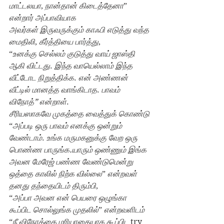
மாட்டலயா
, 
நான்தான் கிடைத்தேனா
” 
அவர்கள் இருவருக்கும் காஃபி எடுத்து வந்த 
மைதிலி
, 
கீர்த்தியை பார்த்து
,
“
உனக்கு செல்லம் குடுத்து வாய் ஜாஸ்தி 
ஆகி விட்டது
. 
இந்த வாயெல்லாம் இந்த 
வீட்டோட நிறுத்திக்க
. 
என் அண்ணன் 
வீட்டில் மானத்த வாங்கிடாத
. 
பாவம் 
விநோத்” என்றாள்
.
சீரியஸாகவே முகத்தை வைத்துக் கொண்டு
“
அப்படி ஒரு பாவம் எனக்கு ஒன்றும் 
வேண்டாம்
. 
உங்க மருமகனுக்கு வேற ஒரு 
பொண்ண பாருங்க.யாரும் ஒண்ணும் இங்க 
அவன மேரேஜ் பண்ண வேண்டுமென்று 
ஒத்தை காலில் நிற்க வில்லை
” 
என்றவள் 
தனது த‌ந்தையிடம் திரும்பி
,
“
அப்பா அவன என் பெயரை ஒழுங்கா 
கூப்பிட சொல்லுங்க முதலில்
” 
என்றவ‌ளிடம்
“
நீ விநோத்தை மரியாதையாக கூப்பிட 
try 