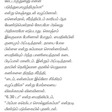
லேட்டாகுதுன்னு என்ன 
படுத்துவ,எழுந்திரும்மா
”
என்று கெஞ்சலுடன் எழுப்பினாள்
. 
ஏனென்றால்
, 
கீர்த்தியிடம் காரியம் ஆக 
வேண்டுமென்றால் கோபமோ அல்லது 
அதிகாரமோ எடுபடாது
. 
கொஞ்சம் 
இலகுவாக பேசினாள் போதும்
. 
மைதிலியின் 
குணமும் அப்படித்தான்
. 
தாயை போல 
பிள்ளை என்று சும்மாவா சொன்னார்கள்
. 
மைதிலியும் அந்த பாணியைத்தான் கடை 
பிடிப்பாள் மகளிடம்
. 
இன்றும் அப்படித்தான்
.
தாயின் நெகிழ்வான குரலில் மெதுவாக 
கண்களை திறந்த கீர்த்தி
,
“
டைம்
, 
என்னம்மா இவ்ளோ சீக்கிரம் 
எழுப்பறீங்க
” 
என்று போர்வையை 
விலக்காமல் வினவினாள்
.
”6.30 
டா
” 
என்ற மைதிலியிடம்
,
”
அம்மா கரெக்டா சொல்லுங்கம்மா
” 
என்றபடி 
மீண்டும் படுக்கையில் புரண்டாள்
.