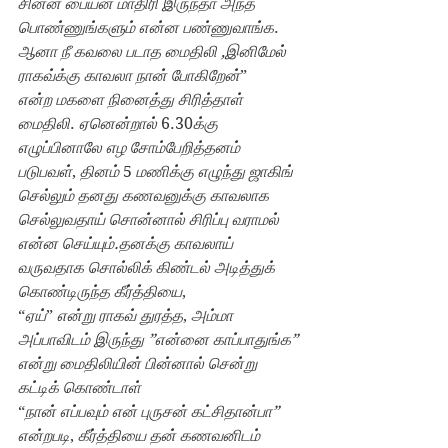
சின்ன பையன் மாதிரி இருந்தா அந்த 
பொண்ணுங்களும் என்ன பண்ணுவாங்க
. 
ஆனா நீ கவலை படாத மைதிலி ,இனிமேல் 
ராகவ்க்கு காவலா நான் போகிறேன்
”
என்ற மகளை நினைத்து சிரித்தாள் 
மைதிலி
. 
ஏனென்றால் 
6.30
க்கு 
எழுப்பினாலே எழ சோம்பேறித்தனம் 
படுபவள்
, 
தினம் 
5 
மணிக்கு எழுந்து ஜாகிங் 
செல்லும் தனது கணவனுக்கு காவலாக 
செல்லுவதாய் சொன்னால் சிரிப்பு வராமல் 
என்ன செய்யும்.தனக்கு காவலாய் 
வருவதாக சொல்லிக் கிண்டல் அடித்துக் 
கொண்டிருந்த கீர்த்தியை
,
“
ஏய்
” 
என்று ராகவ் துரத்த
, 
அம்மா 
அப்பாவிடம் இருந்து ”என்னை காப்பாதுங்க” 
என்று மைதிலியின் பின்னால் சென்று 
கட்டிக் கொண்டாள்
“
நான் எப்பவும் என் புருசன் கட்சிதான்பா” 
என்றபடி
, 
கீர்த்தியை தன் கணவனிடம் 