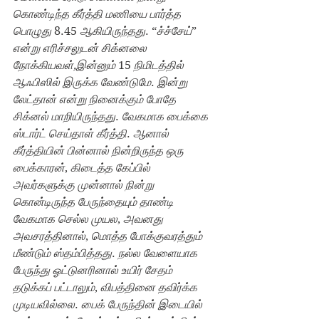
கொண்டிந்த கீர்த்தி மணியை பார்த்த 
பொழுது 
8.45 
ஆகியிருந்தது
. “
ச்ச்சேய்
” 
என்று எரிச்சலுடன் சிக்னலை 
நோக்கியவள்,இன்னும் 
15 
நிமிடத்தில் 
ஆஃபிஸில் இருக்க வேண்டுமே
. 
இன்று 
லேட்தான் என்று நினைக்கும் போதே 
சிக்னல் மாறியிருந்தது
. 
வேகமாக பைக்கை 
ஸ்டார்ட் செய்தாள் கீர்த்தி
. 
ஆனால் 
கீர்த்தியின் பின்னால் நின்றிருந்த ஒரு 
பைக்காரன்
, 
கிடைத்த கேப்பில் 
அவர்களுக்கு முன்னால் நின்று 
கொன்டிருந்த பேருந்தையும் தாண்டி 
வேகமாக செல்ல முயல
, 
அவனது 
அவசரத்தினால்
, 
மொத்த போக்குவரத்தும் 
மீண்டும் ஸ்தம்பித்தது
. 
நல்ல வேளையாக 
பேருந்து ஓட்டுனரினால் உயிர் சேதம் 
தடுக்கப் பட்டாலும்
, 
விபத்தினை தவிர்க்க 
முடியவில்லை
. 
பைக் பேருந்தின் இடையில் 