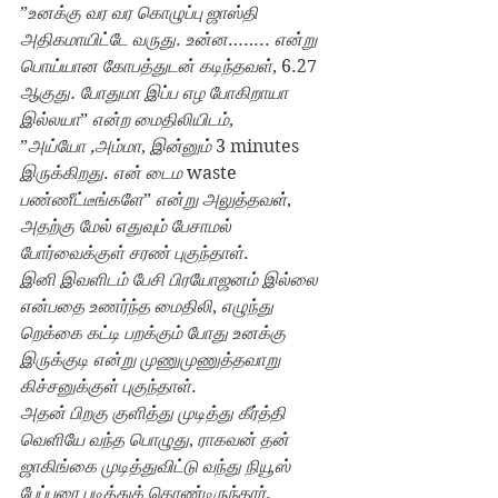
”
உனக்கு வர வர கொழுப்பு ஜாஸ்தி 
அதிகமாயிட்டே வருது
. 
உன்ன
…….. 
என்று 
பொய்யான கோபத்துடன் கடிந்தவள்
, 6.27 
ஆகுது. போதுமா இப்ப எழ போகிறாயா 
இல்லயா
” 
என்ற மைதிலியிடம்
,
”
அய்யோ ,அம்மா
, 
இன்னும் 
3 minutes 
இருக்கிறது
. 
என் டைம 
waste 
பண்ணீட்டீங்களே
” 
என்று அலுத்தவள்
, 
அதற்கு மேல் எதுவும் பேசாமல் 
போர்வைக்குள் சரண் புகுந்தாள்
.
இனி இவளிடம் பேசி பிரயோஜனம் இல்லை 
என்பதை உணர்ந்த மைதிலி
, 
எழுந்து 
றெக்கை கட்டி பறக்கும் போது உனக்கு 
இருக்குடி என்று முணுமுணுத்தவாறு 
கிச்சனுக்குள் புகுந்தாள்
.
அதன் பிறகு குளித்து முடித்து கீர்த்தி 
வெளியே வந்த பொழுது
, 
ராகவன் தன் 
ஜாகிங்கை முடித்துவிட்டு வந்து நியூஸ் 
பேப்பரை படித்துக் கொண்டிருந்தார்
.