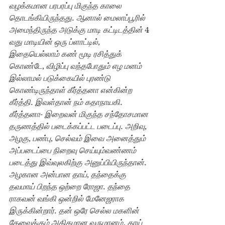
வழக்கமான பரபரப்பு மிகுந்த காலை 
தொடங்கியிருந்தது
. 
ஆனால் மைலாப்பூரில் 
அமைந்திருந்த அடுக்கு மாடி கட்டிடத்தின் 
4 
வது மாடியின் ஒரு ப்ளாட்டில்
, 
இதையெல்லாம் கண் மூடி ரசித்துக் 
கொண்டே
, 
விழிப்பு வந்தபோதும் எழ மனம் 
இல்லாமல் படுக்கையில் புரண்டு 
கொண்டிருந்தாள் கீர்த்தனா என்கின்ற 
கீர்த்தி
. 
இவள்தான் நம் கதாநாயகி
.
கீர்த்தனா
- 
இறைவன் மிகுந்த சந்தோசமான 
தருணத்தில் படைக்கப்பட்ட படைப்பு
. 
அறிவு
, 
அழகு
, 
பண்பு
, 
செல்வம் இவை அனைத்தும் 
அப்படைப்பை நிறைவு செய்யும்வண்ணம் 
படைத்து இவ்வுலகிற்கு அனுப்பியிருந்தான்
. 
அழகான அன்பான தாய்
, 
தந்தைக்கு 
தவமாய் பிறந்த ஒற்றை ரோஜா
. 
தந்தை 
ராகவன் வங்கி ஒன்றில் மேனேஜராக 
இருக்கின்றார்
. 
தன் ஒரே செல்ல மகளின் 
தேவைக்கும் அதிகமான வருமானம். தாய் 