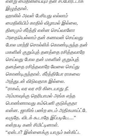
என்று மைதிலியையும் தன் சப்போர்ட்டாக 
இழுத்தாள்
.
ஹாலில் அவள் பேசியது எல்லாம் 
மைதிலியிம் காதில் விழாமல் இல்லை
, 
தினமும் கீர்த்தி என்ன செய்வாளோ 
அதையெல்லாம் தன் கணவன் செய்வது 
போல மாற்றி சொல்லிக் கொண்டிருந்த தன் 
மகளின் குறும்புத் தனத்தை ரசித்தவாறே 
செய்வது போல தன் மகளின் குறும்புத் 
தனத்தை ரசித்தவாறே வேலை செய்து 
கொண்டிருந்தாள்
. 
கீர்த்தியோ ராகவை 
அத்துடன் விடுவதாக இல்லை
.
”
ராகவ்
, 
வர வர சரி கிடையாது நீ
. 
அம்மாவுக்கு தெரியாமல் அங்க எந்த 
பொண்ணாவது கம்பெனி குடுக்குதா 
என்ன
. 
ஜாகிங் பண்ற டைம் அதிகமாய்ட்டே 
வருதே
. 
விடக் கூடாதே இப்படியே
….” 
என்றபடி கண் சிமிட்டினாள்
.
“
ஏன்டா
? 
இன்னைக்கு யாரும் உன்கிட்ட 