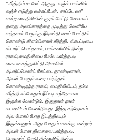
”
கீர்த்திம்மா லேட் ஆகுது
. 
லஞ்ச் பாக்ஸில் 
லஞ்ச் எடுத்து வச்சுட்டேன்
. 
சாப்பிட வா
” 
என்ற மைதிலியின் குரல் கேட்டு வேகமாய் 
தனது அலங்காரத்தை முடித்து வெளியே 
வந்தவள் பேருக்கு இரண்டு வாய் போட்டுக் 
கொண்டு கிளம்பினாள் கீர்த்தி
. 
ஸ்கூட்டியை 
ஸ்டார்ட் செய்தவள்
, 
பால்கனியில் நின்ற 
ராகவ்,மைதிலியை மேலே பார்த்தபடி 
கையசைத்துவிட்டு அவளின் 
அபார்ட்மெண்ட் கேட்டை தாண்டினாள்
. 
அவள் போகும் வரை பார்த்துக் 
கொண்டிருந்த ராகவ்
, 
மைதிலியிடம்
, 
நம்ம 
கீர்த்தி எப்போதும் இப்படி சந்தோசமா 
இருக்க வேண்டும்
. 
இதுதான் நான் 
கடவுளிடம் வேண்டுவது
. 
இந்த சந்தோசம் 
அவ போகப் போற இடத்திலயும் 
இருக்கணும்
. 
அது போதும் எனக்கு.என்றார் 
அவள் போன திசையை பார்த்தபடி
.
மௌண்ட் ரோடு சிக்னலில் நின்று 