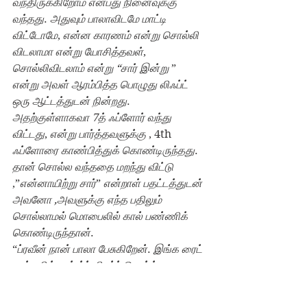
வந்திருக்கிறோம் என்பது நினைவுக்கு 
வந்தது
. 
அதுவும் பாலாவிடமே மாட்டி 
விட்டோமே
, 
என்ன காரணம் என்று சொல்லி 
விடலாமா என்று யோசித்தவள்
, 
சொல்லிவிடலாம் என்று “சார் இன்று 
” 
என்று அவள் ஆரம்பித்த பொழுது லிஃப்ட் 
ஒரு ஆட்டத்துடன் நின்றது
.
அதற்குள்ளாகவா 7த் ஃப்ளோர் வந்து 
விட்டது
, 
என்று பார்த்தவளுக்கு 
, 4th 
ஃப்ளோரை காண்பித்துக் கொண்டிருந்தது
. 
தான் சொல்ல வந்ததை மறந்து விட்டு 
,”
என்னாயிற்று சார்
” 
என்றாள் பதட்டத்துடன் 
அவனோ ,அவளுக்கு எந்த பதிலும் 
சொல்லாமல் மொபைலில் கால் பண்ணிக் 
கொண்டிருந்தான்
.
“
ப்ரவீன் நான் பாலா பேசுகிறேன்
. 
இங்க ரைட் 
கார்னரில் ஃபர்ஸ்ட் லிஃப்ட் வொர்க் 
ஆகவில்லை
. 
என்னாயிற்று என்று பார்த்து 
சரி பண்ணச் சொல்லுங்க
” 
என்று 