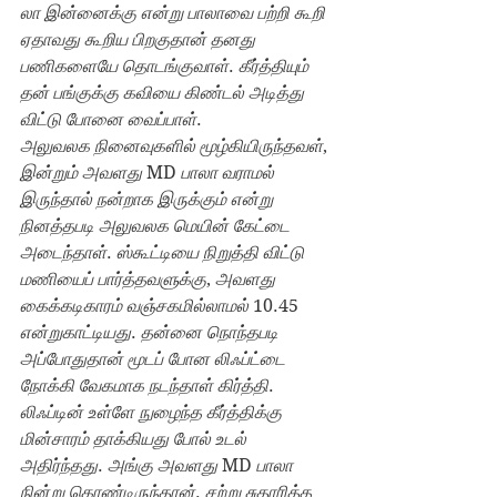
லா இன்னைக்கு என்று பாலாவை பற்றி கூறி 
ஏதாவது கூறிய பிறகுதான் தனது 
பணிகளையே தொடங்குவாள்
. 
கீர்த்தியும் 
தன் பங்குக்கு கவியை கிண்டல் அடித்து 
விட்டு போனை வைப்பாள்
.
அலுவலக நினைவுகளில் மூழ்கியிருந்தவள்
, 
இன்றும் அவளது 
MD 
பாலா வராமல் 
இருந்தால் நன்றாக இருக்கும் என்று 
நினத்தபடி அலுவலக மெயின் கேட்டை 
அடைந்தாள்
. 
ஸ்கூட்டியை நிறுத்தி விட்டு 
மணியைப் பார்த்தவளுக்கு
, 
அவளது 
கைக்கடிகாரம் வஞ்சகமில்லாமல் 
10.45 
என்றுகாட்டியது
. 
தன்னை நொந்தபடி 
அப்போதுதான் மூடப் போன லிஃப்ட்டை 
நோக்கி வேகமாக நடந்தாள் கிர்த்தி
. 
லிஃப்டின் உள்ளே நுழைந்த கீர்த்திக்கு 
மின்சாரம் தாக்கியது போல் உடல் 
அதிர்ந்தது
. 
அங்கு அவளது 
MD 
பாலா 
நின்று கொண்டிருந்தான்
. 
சற்று சுதாரித்த 