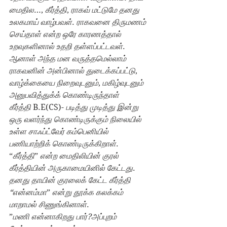
மைதில
…, 
கீர்த்தி
, 
ராகவ் மட்டுமே தனது 
உலகமாய் வாழ்பவள்
. 
ராகவனை திருமணம் 
செய்தாள் என்ற ஒரே காரணத்தால் 
உறவுகளினால் உதறி தள்ளப்பட்டவள்
. 
ஆனாள் அந்த மன வருத்தமெல்லாம் 
ராகவனின் அன்பினால் துடைக்கப்பட்டு
, 
வாழ்க்கையை நிறைவுடனும்
, 
மகிழ்வுடனும் 
அனுபவித்துக்க் கொண்டிருந்தாள்
கீர்த்தி 
B.E(CS)- 
படித்து முடித்து இன்று 
ஒரு வளர்ந்து கொண்டிருக்கும் நிலையில் 
உள்ள சாஃப்ட்வேர் கம்பெனியில் 
பணியாற்றிக் கொண்டிருக்கிறாள்
.
“
கீர்த்தி
” 
என்ற மைதிலியின் குரல் 
கீர்த்தியின் அருகாமையினில் கேட்டது
.
தனது தாயின் குரலைக் கேட்ட கீர்த்தி 
“என்னம்மா
” 
என்று தூக்க கலக்கம் 
மாறாமல் சிணுங்கினாள்
.
”
மணி என்னாகிறது பார்?அப்புறம் 