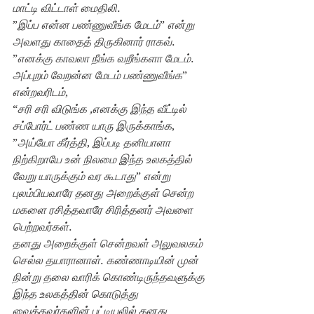
மாட்டி விட்டாள் மைதிலி
.
”
இப்ப என்ன பண்ணுவீங்க மேடம்
” 
என்று 
அவளது காதைத் திருகினார் ராகவ்
.
”
எனக்கு காவலா நீங்க வறீங்களா மேடம்
. 
அப்புறம் வேறன்ன மேடம் பண்ணுவீங்க
” 
என்றவரிடம்
,
“
சரி சரி விடுங்க ,எனக்கு இந்த வீட்டில் 
சப்போர்ட் பண்ண யாரு இருக்காங்க
,
”
அய்யோ கீர்த்தி
, 
இப்படி தனியாளா 
நிற்கிறாயே உன் நிலமை இந்த உலகத்தில் 
வேறு யாருக்கும் வர கூடாது
” 
என்று 
புலம்பியவாரே தனது அறைக்குள் சென்ற 
மகளை ரசித்தவாரே சிரித்தனர் அவளை 
பெற்றவர்கள்
.
தனது அறைக்குள் சென்றவள் அலுவலகம் 
செல்ல தயாரானாள்
. 
கண்ணாடியின் முன் 
நின்று தலை வாரிக் கொண்டிருந்தவளுக்கு 
இந்த உலகத்தின் கொடுத்து 
வைத்தவர்களின் பட்டியலில் தனது 