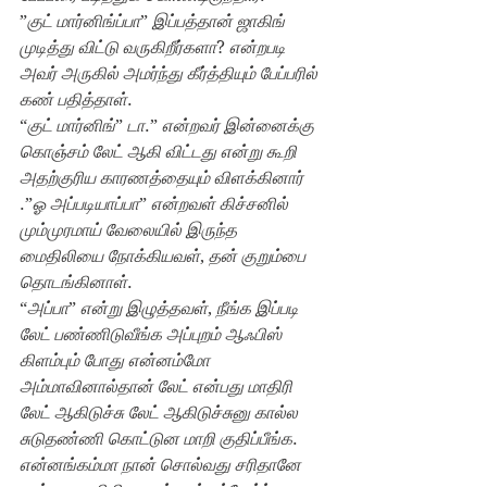
”
குட் மார்னிங்ப்பா
” 
இப்பத்தான் ஜாகிங் 
முடித்து விட்டு வருகிறீர்களா
? 
என்றபடி 
அவர் அருகில் அமர்ந்து கீர்த்தியும் பேப்பரில் 
கண் பதித்தாள்
.
“
குட் மார்னிங்
” 
டா
.” 
என்றவர் இன்னைக்கு 
கொஞ்சம் லேட் ஆகி விட்டது என்று கூறி 
அதற்குரிய காரணத்தையும் விளக்கினார்
.”
ஓ அப்படியாப்பா
” 
என்றவள் கிச்சனில் 
மும்முரமாய் வேலையில் இருந்த 
மைதிலியை நோக்கியவள்
, 
தன் குறும்பை 
தொடங்கினாள்
.
“
அப்பா
” 
என்று இழுத்தவள்
, 
நீங்க இப்படி 
லேட் பண்ணிடுவீங்க அப்புறம் ஆஃபிஸ் 
கிளம்பும் போது என்னம்மோ 
அம்மாவினால்தான் லேட் என்பது மாதிரி 
லேட் ஆகிடுச்சு லேட் ஆகிடுச்சுனு கால்ல 
சுடுதண்ணி கொட்டுன மாறி குதிப்பீங்க
. 
என்னங்கம்மா நான் சொல்வது சரிதானே 