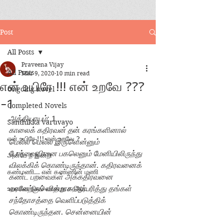
Post
All Posts
Praveena Vijay
All Posts
Mar 9, 2020
10 min read
என் உயிரே !!! என் உறவே ???
Ongoing novel
-1
Completed Novels
அத்தியாயம்
: 1
Santhikka varuvayo
காலைக் கதிரவன் த
ன்
 கரங்களினால் 
என் உயிரே !!! என் உறவே ?
மெல்ல மெல்ல இருளென்னும் 
போர்வையினை பகலெனும் மேனியிலிருந்து 
அன்பே நீ இன்றி
விலக்கிக் கொண்டிருந்தான்
. 
கதிரவனைக் 
கண்மணி... என் கண்ணின் மணி
கண்ட பறவைகள் அக்கதிரவனை 
உறவான நிலவொன்று சதிராட
வரவேற்கும் விதமாக ஆர்பரித்து தங்கள் 
சந்தோசத்தை வெளிப்படுத்திக் 
கொண்டிருந்தன
. 
சென்னையின் 