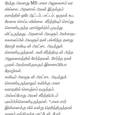
நேற்று அவளது 
MD 
பாலா அலுவலகம் வர 
வில்லை
. 
அதனால் அவள் இருக்கும் 
தளத்தில் ஒரே ஆட்டம்
, 
பாட்டம்
. 
ஒருவர் கூட 
வேலை செய்ய வில்லை
. 
கீர்த்தியும் செய்து 
கொண்டிருந்த புராஜெக்டும் முடிந்து 
விட்டிருந்தது
. 
அதனால் அவளும் அன்றைய 
கலகலப்பில் அவளும் தன் பங்கிற்கு தனது 
தோழி கவியுடன் அரட்டை அடித்துக் 
கொண்டிருந்தாள்
. 
கவி கீர்த்தியுடன் அந்த 
அலுவலகத்தில் சேர்ந்தவள்
. 
சேர்ந்த நாள் 
முதல் அவர்களிருவரும் இணைபிரியா 
தோழிகள்
.
கவியும் அவளுடன் அரட்டை அடித்துக் 
கொண்டிருந்தாலும் கவிக்கு பாலா 
வராததில் கொஞ்சம் வருத்தம்
. 
அவ்வப்போது அவள் கீர்த்தியிடம் 
புலம்பிக்கொண்டிருந்தாள்
. “
பாலா சார் 
இன்னைக்கு லீவ் என்று தெரிந்திருந்தால் 
நானும் வந்திருக்க மாட்டேன்
. 
போர் 