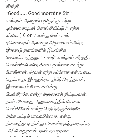
கீர்த்தி
“Good….. Good morning Sir” 
என்றாள்.அவனும் பதிலுக்கு சற்று 
புன்னகையுடன் சொல்லிவிட்டு 
,” 
எந்த 
ஃப்ளோர் 
6 or 7 
என்று கேட்டான்
. 
ஏனென்றால் அவனது அலுவலகம் அந்த 
இரண்டு தளங்களில் இயங்கிக் 
கொண்டிருந்தது
.” 7 
சார்
” 
என்றாள் கீர்த்தி
. 
சொல்லியபோதே தினம் தன்னை கடந்து 
போகிறான்
. 
அவள் எந்த ஃப்ளோர் என்று கூட 
தெரியாதா இவனுக்கு
. 
திமிர் பிடித்தவன்
, 
இவனையும் போய் கவிக்கு 
பிடிக்கிறதே.என்று அவனைத் திட்டியவள்
, 
நான் அவனது அலுவலகத்தில் வேலை 
செய்கிறேன் என்று தெரிந்திருக்கிறதே 
அந்த மட்டில் பரவாயில்லை
. 
என்று 
நினைத்தபடி நின்று கொண்டிருந்தவளுக்கு 
, 
அப்போதுதான் தான் தாமதமாக 