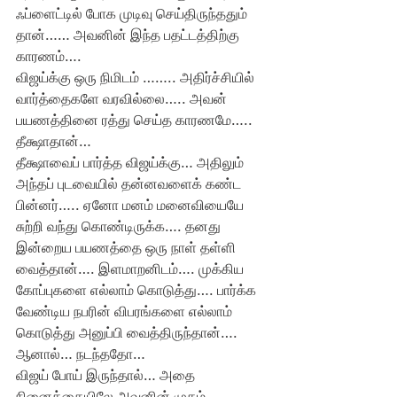
ஃப்ளைட்டில் போக முடிவு செய்திருந்ததும் 
தான்…… அவனின் இந்த பதட்டத்திற்கு 
காரணம்…. 
விஜய்க்கு ஒரு நிமிடம் …….. அதிர்ச்சியில் 
வார்த்தைகளே வரவில்லை….. அவன் 
பயணத்தினை ரத்து செய்த காரணமே….. 
தீக்ஷாதான்…
தீக்ஷாவைப் பார்த்த விஜய்க்கு… அதிலும் 
அந்தப் புடவையில் தன்னவளைக் கண்ட 
பின்னர்….. ஏனோ மனம் மனைவியையே 
சுற்றி வந்து கொண்டிருக்க…. தனது 
இன்றைய பயணத்தை ஒரு நாள் தள்ளி 
வைத்தான்…. இளமாறனிடம்…. முக்கிய 
கோப்புகளை எல்லாம் கொடுத்து…. பார்க்க 
வேண்டிய நபரின் விபரங்களை எல்லாம் 
கொடுத்து அனுப்பி வைத்திருந்தான்…. 
ஆனால்… நடந்ததோ…
விஜய் போய் இருந்தால்… அதை 
நினைக்கையிலே அவனின் முகம் 