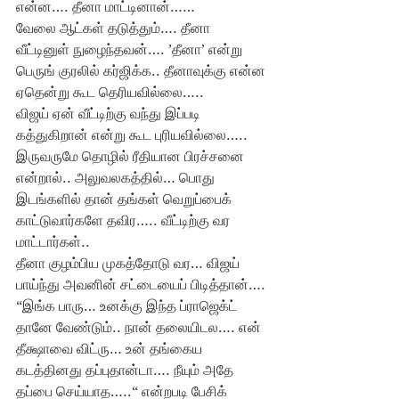
என்ன…. தீனா மாட்டினான்……
வேலை ஆட்கள் தடுத்தும்…. தீனா 
வீட்டினுள் நுழைந்தவன்…. ’தீனா’ என்று 
பெருங் குரலில் கர்ஜிக்க.. தீனாவுக்கு என்ன 
ஏதென்று கூட தெரியவில்லை….. 
விஜய் ஏன் வீட்டிற்கு வந்து இப்படி 
கத்துகிறான் என்று கூட புரியவில்லை…..
இருவருமே தொழில் ரீதியான பிரச்சனை 
என்றால்.. அலுவலகத்தில்… பொது 
இடங்களில் தான் தங்கள் வெறுப்பைக் 
காட்டுவார்களே தவிர….. வீட்டிற்கு வர 
மாட்டார்கள்..
தீனா குழம்பிய முகத்தோடு வர… விஜய் 
பாய்ந்து அவனின் சட்டையைப் பிடித்தான்….
“இங்க பாரு… உனக்கு இந்த ப்ராஜெக்ட் 
தானே வேண்டும்.. நான் தலையிடல…. என் 
தீக்ஷாவை விட்ரு… உன் தங்கைய 
கடத்தினது தப்புதான்டா…. நீயும் அதே 
தப்பை செய்யாத…..“ என்றபடி பேசிக் 