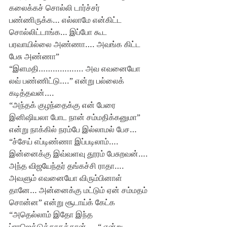
கலைக்கச் சொல்லி டார்ச்சர் 
பண்ணிருக்க… எல்லாமே என்கிட்ட 
சொல்லிட்டாங்க… இப்போ கூட 
பரவாயில்லை அண்ணா…. அவங்க கிட்ட 
பேசு அண்ணா”
“இளமதி………………. அவ எவனையோ 
லவ் பண்ணிட்டு….” என்று பல்லைக் 
கடித்தவன்….
“அந்தக் குழந்தைக்கு என் பேரை 
இனிஷியலா போட நான் சம்மதிக்கனுமா” 
என்று நாக்கில் நரம்பே இல்லாமல் பேச…
“ச்சேய் எப்டிண்ணா இப்படிலாம்…. 
இன்னைக்கு இவ்வளவு தூரம் பேசுறவன்…. 
அந்த விஜயேந்தர் தங்கச்சி ராதா…. 
அவளும் எவனையோ விரும்பினாள் 
தானே… அன்னைக்கு மட்டும் ஏன் சம்மதம் 
சொன்ன” என்று சூடாய்க் கேட்க
“அதெல்லாம் இதோ இந்த 
ப்ராஜெக்டுக்காகத்தான்…. “ என்று 