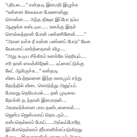
“புரியல….” என்றபடி இளமதி இழுக்க
“உன்னை கேவலமா பேசுனான்னு 
சொன்ன…. அந்த தீக்ஷா இப்போ நம்ம 
ஆளுங்க கஸ்டடில….. உனக்கு இதச் 
சொல்லத்தான் போன் பண்ணினேன்……” 
“அவள வச்சு நீ என்ன பண்ணப் போற” வேக 
வேகமாய் வார்த்தைகள் விழ…. 
”அது கூடிய சீக்கிரம் உனக்கே தெரியும்…. 
சரி நான் வைக்கிறேன்…. ஃப்ளைட்டுக்கு 
லேட் ஆகிருச்சு…” என்றபடி 
விடைபெற்றவனை இந்த உலகமும் சற்று 
நேரத்தில் விடை கொடுத்து அனுப்பப் 
போவது தெரியாமல்…. தன் முடிவை 
நோக்கி நடந்தான் இளமாறன்…
அவரவர்க்கான பாவ தண்டனைகள்…. 
ஜென்ம ஜென்மமாய் தொடரும்… 
என்பதெல்லாம் போய்…..அவ்வப்போதே 
இப்போதெல்லாம் தீர்மானிக்கப்படுகிறது 
போல… இளமாறனின் மரணமும் அதை 