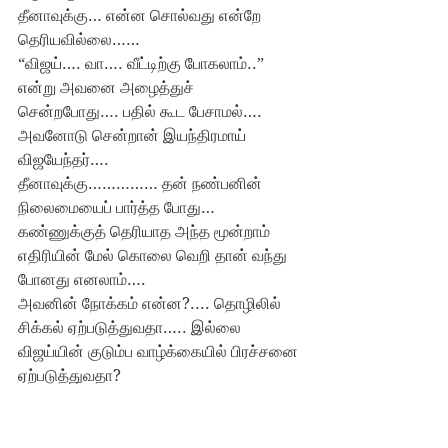
தீனாவுக்கு… என்ன சொல்வது என்றே 
தெரியவில்லை…… 
“விஜய்…. வா…. வீட்டிற்கு போகலாம்..” 
என்று அவனை அழைத்துச் 
சென்றபோது…. பதில் கூட பேசாமல்…. 
அவனோடு சென்றான் இயந்திரமாய் 
விஜயேந்தர்….
தீனாவுக்கு…………… தன் நண்பனின் 
நிலைமையைப் பார்த்த போது… 
கண்ணுக்குத் தெரியாத அந்த மூன்றாம் 
எதிரியின் மேல் கொலை வெறி தான் வந்து 
போனது எனலாம்….
அவனின் நோக்கம் என்ன?.... தொழிலில் 
சிக்கல் ஏற்படுத்துவதா….. இல்லை 
விஜய்யின் குடும்ப வாழ்க்கையில் பிரச்சனை 
ஏற்படுத்துவதா? 
விஜய்……….. கண் மூடி 
அமர்ந்திருந்தான்…………….. 
கண்ணுக்குள்… அவள் மனைவியின் நிழலே 