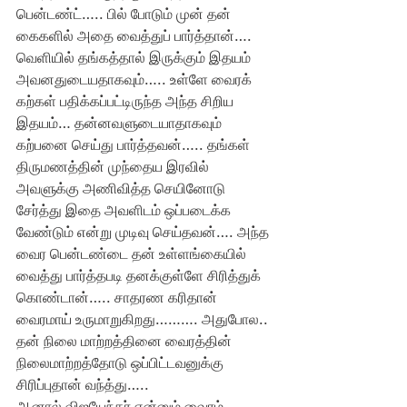
பென்டண்ட்….. பில் போடும் முன் தன் 
கைகளில் அதை வைத்துப் பார்த்தான்….
வெளியில் தங்கத்தால் இருக்கும் இதயம் 
அவனதுடையதாகவும்….. உள்ளே வைரக் 
கற்கள் பதிக்கப்பட்டிருந்த அந்த சிறிய 
இதயம்… தன்னவளுடையாதாகவும் 
கற்பனை செய்து பார்த்தவன்….. தங்கள் 
திருமணத்தின் முந்தைய இரவில் 
அவளுக்கு அணிவித்த செயினோடு 
சேர்த்து இதை அவளிடம் ஒப்படைக்க 
வேண்டும் என்று முடிவு செய்தவன்…. அந்த 
வைர பென்டண்டை தன் உள்ளங்கையில் 
வைத்து பார்த்தபடி தனக்குள்ளே சிரித்துக் 
கொண்டான்….. சாதரண கரிதான் 
வைரமாய் உருமாறுகிறது………. அதுபோல.. 
தன் நிலை மாற்றத்தினை வைரத்தின் 
நிலைமாற்றத்தோடு ஒப்பிட்டவனுக்கு 
சிரிப்புதான் வந்த்து…..
ஆனால் விஜயேந்தர் என்னும் வைரம் 