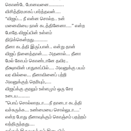
கொண்டே போனவனை……….. 
விசித்திரமாகப் பார்த்தவன்….
“விஜய்… நீ என்ன சொல்ற.. உன் 
மனைவியை நான் கடத்தினேனா….” என்ற 
போதே விஜய்யின் உள்ளம் 
திடுக்கென்றது……….
தீனா கடத்தி இருப்பான்.. என்று தான் 
விஜய் நினைத்தான்…. அதனால்… தீனா 
மேல் கோபம் கொண்டானே தவிர.. 
தீக்ஷாவின் பாதுகாப்பில்…. அவனுக்கு பயம் 
வர வில்லை… தீனாவினைப் பற்றி 
அவனுக்குத் தெரியும்,…. 
விஜய்க்கு குரலும் உள்ளமும் ஒரு சேர 
உடைய………
”பொய் சொல்லாதடா….நீ தானடா கடத்தி 
வச்சுருக்க… உண்மையை சொல்லுடா….’ 
என்ற போது தீனாவுக்கும் கொஞ்சம் பதற்றம் 
வந்திருந்தது….
தங்கள் இருவருக்கும் இடையில்… 