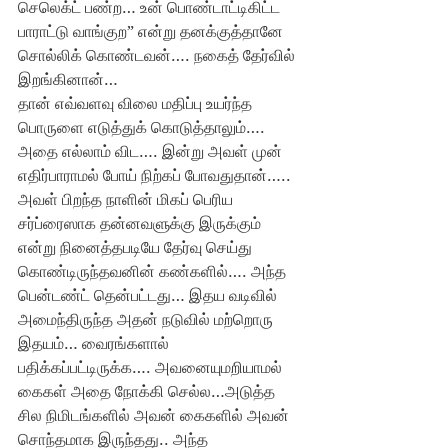
செலெக்ட் பண்ற… உன் பொண்டாட்டிகிட்ட 
பாராட்டு வாங்குற” என்று தனக்குத்தானே 
சொல்லிக் கொண்டவன்…. நகைத் தேர்வில் 
இறங்கினான்…
தான் எவ்வளவு விலை மதிப்பு உயர்ந்த 
பொருளை எடுத்துக் கொடுத்தாலும்…. 
அதை எல்லாம் விட…. இன்று அவள் முன் 
எதிர்பாராமல் போய் நிற்கப் போவதுதான்….. 
அவள் பிறந்த நாளின் மிகப் பெரிய 
சர்ப்ரைஸாக தன்னவளுக்கு இருக்கும் 
என்று நினைத்தபடியே தேர்வு செய்து 
கொண்டிருந்தவனின் கண்களில்…. அந்த 
பென்டண்ட் தென்பட்டது… இதய வடிவில் 
அமைந்திருந்த அதன் நடுவில் மற்றொரு 
இதயம்… வைரங்களால் 
பதிக்கப்பட்டிருக்க…. அவனையுமறியாமல் 
கைகள் அதை நோக்கி செல்ல…அடுத்த 
சில நிமிடங்களில் அவன் கைகளில் அவன் 
சொந்தமாக இருந்தது.. அந்த 