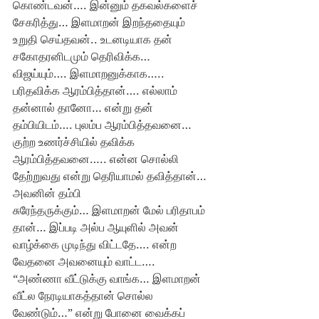
கொண்டவன்…. இன்னும் தகவல்களைச் 
சேகரித்து… இளமாறன் இறந்ததையும் 
உறுதி செய்தவன்.. உடனடியாக தன் 
சகோதரனிடமும் தெரிவிக்க…
விஜய்யும்…. இளமாறனுக்காக….. 
பரிதவிக்க ஆரம்பித்தான்…. எல்லாம் 
தன்னால் தானோ… என்று தன் 
தம்பியிடம்…. புலம்ப ஆரம்பித்தவனை… 
குற்ற உணர்ச்சியில் தவிக்க 
ஆரம்பித்தவனை….. என்ன சொல்லி 
தேற்றுவது என்று தெரியாமல் தவித்தான்… 
அவனின் தம்பி
சுரேந்தருக்கும்… இளமாறன் மேல் பரிதாபம் 
தான்… இப்படி அல்ப ஆயுளில் அவன் 
வாழ்க்கை முடிந்து விட்டதே…. என்ற 
வேதனை அவனையும் வாட்ட….
“அண்ணா வீட்டுக்கு வாங்க… இளமாறன் 
வீட்ல நேரடியாகத்தான் சொல்ல 
வேண்டும்…” என்று போனை வைக்கப் 