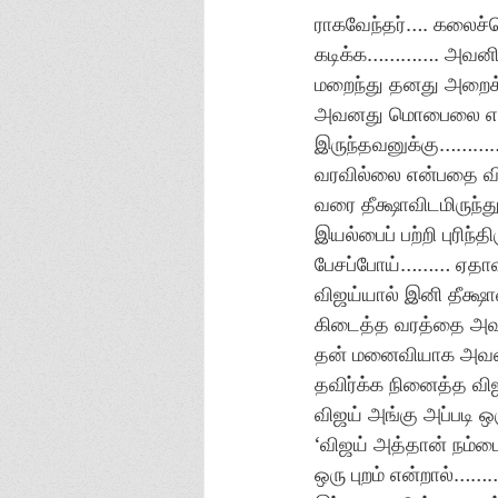
ராகவேந்தர்…. கலைச்செல
கடிக்க…………. அவனின்
மறைந்து தனது அறைக்
அவனது மொபைலை எடுத்த
இருந்தவனுக்கு………… 
வரவில்லை என்பதை விட
வரை தீக்ஷாவிடமிருந்
இயல்பைப் பற்றி புரிந
பேசப்போய்……… ஏதாவத
விஜய்யால் இனி தீக்ஷா
கிடைத்த வரத்தை அவன
தன் மனைவியாக அவள் 
தவிர்க்க நினைத்த வி
விஜய் அங்கு அப்படி
‘விஜய் அத்தான் நம்
ஒரு புறம் என்றால்…