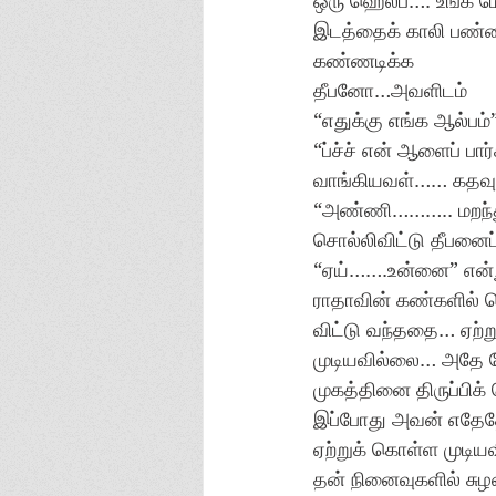
ஒரு ஹெல்ப்…. உங்க மே
இடத்தைக் காலி பண்ணிட
கண்ணடிக்க
தீபனோ…அவளிடம்
“எதுக்கு எங்க ஆல்ப
“ப்ச்ச் என் ஆளைப் 
வாங்கியவள்…… கதவு வ
“அண்ணி……….. மறந்து
சொல்லிவிட்டு தீபனைப
“ஏய்…….உன்னை” என்ற
ராதாவின் கண்களில் 
விட்டு வந்ததை… ஏற்
முடியவில்லை… அதே நே
முகத்தினை திருப்பிக
இப்போது அவன் எதேதோ
ஏற்றுக் கொள்ள முடிய
தன் நினைவுகளில் சு