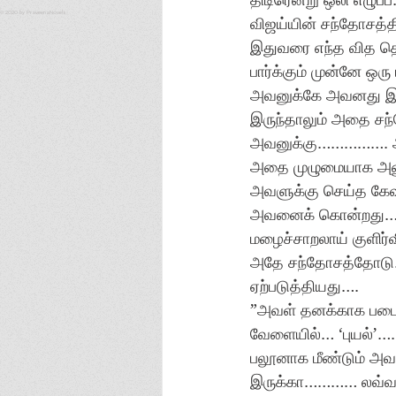
© 2020 by PraveenaNovels
விஜய்யின் சந்தோசத்த
இதுவரை எந்த வித தொ
பார்க்கும் முன்னே ஒரு
அவனுக்கே அவனது இந
இருந்தாலும் அதை சந
அவனுக்கு……………. அ
அதை முழுமையாக அனுப
அவளுக்கு செய்த கேவ
அவனைக் கொன்றது…. 
மழைச்சாறலாய் குளிர்
அதே சந்தோசத்தோடு……
ஏற்படுத்தியது….
”அவள் தனக்காக படைக்
வேளையில்… ‘புயல்’….
பலூனாக மீண்டும் அவ
இருக்கா………… லவ்வருக