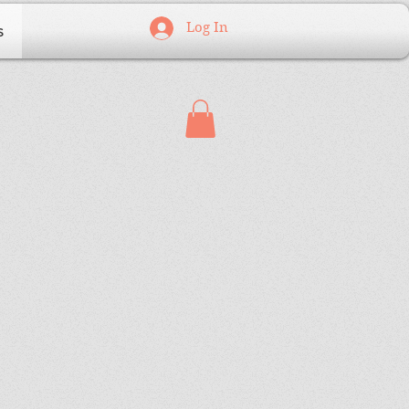
Log In
s