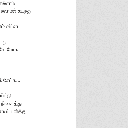
ெல்லாம் 
்லாமல் கடந்து 
க………. 
ம் வீட்டை 
டாது…. 
உள்ளே போக……… 
் கேட்க… 
ட்டு 
 நினைத்து 
ப் பார்த்து 