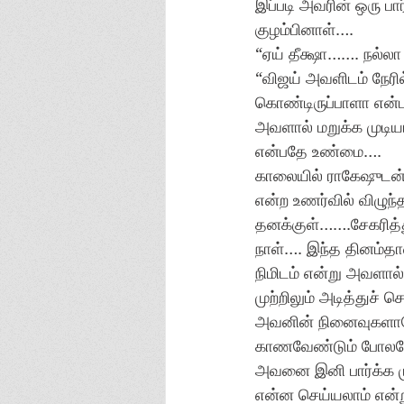
இப்படி அவரின் ஒரு 
குழம்பினாள்…. 
“ஏய் தீக்ஷா……. நல்
“விஜய் அவளிடம் நேரில
கொண்டிருப்பாளா என்
அவளால் மறுக்க முடியா
என்பதே உண்மை…. 
காலையில் ராகேஷுடன் 
என்ற உணர்வில் விழுந
தனக்குள்…….சேகரித்த
நாள்…. இந்த தினம்தா
நிமிடம் என்று அவளால
முற்றிலும் அடித்து
அவனின் நினைவுகளாலேய
காணவேண்டும் போலவ
அவனை இனி பார்க்க ம
என்ன செய்யலாம் என்