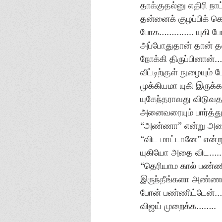
தாக்குதல்னு எதிரி நாட
தன்னைக் குழப்பிக் க
போக………….. யுகி போன்
அப்போதுதான் தான் தன்
நோக்கி திருப்பினான
வீட்டிற்குள் நுழையு
முக்கியமா யுகி இரு
யுகேந்தராவது விடுவத
அனைவரையும் பார்த்து
“அண்ணா” என்று அழ
“விட மாட்டானே” என்ற
யுகியோ அதை விட…..
“தெரியாம கால் பண்
இருந்தீங்களா அண்ணா…
போன் பண்ணிட்டேன்………
விஜய் முறைக்க……..