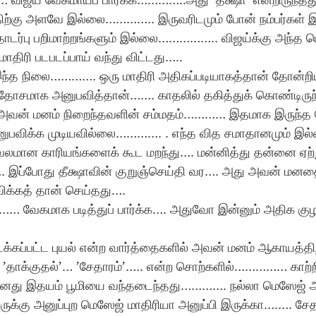
ிற்கு அளவே இல்லை………….. இருவரிடமும் போன் நம்பர்கள் இர
டர்பு பறிமாற்றங்களும் இல்லை…………….. விஜய்க்கு அந்த ம
 மாதிரி படபடப்பாய் வந்து விட்டது….. 
்த நிலை…………. ஒரு மாதிரி அதிகப்படியாகத்தான் தோன்
்தோசமாக அனுபவித்தான்……. காதலில் தகித்துக் கொண்டிருந
வன் மனம் நிறைந்தவளின் சம்மதம்………… இதமாக இருந்த 
விக்க முடியவில்லை…………. . எந்த வித சமாதானமும் இல்ல
லமான காரியங்களைக் கூட மறந்து…. மன்னித்து தன்னை ஏற
இப்போது தீக்ஷாவின் குறுஞ்செய்தி வர…. அது அவன் மனத
விக்கத் தான் செய்தது…. 
 வேகமாக படித்துப் பார்க்க…. அதுவோ இன்னும் அதிக குழ
கப்பட்ட புயல் என்ற வார்த்தைகளில் அவன் மனம் ஆகாயத்திற
 ’தாக்குதல்’… ’சேதாரம்’….. என்ற சொற்களில்…………… காற்ற
னது இதயம் பூமியை வந்தடைந்தது…………. நல்லா மெஸேஜ் அன
்கு அனுப்புற மெஸேஜ் மாதிரியா அனுப்பி இருக்கா….…. சேத