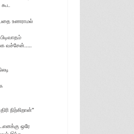
 கூட 
ப்பதை உணராமல் 
 
ிடிவாதம் 
க வச்சேன்….. 
லடி 
்க
ரி நிற்கிறான்” 
…எனக்கு ஒரே 