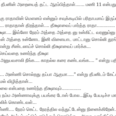
ீபனின் அறையைத் தட்ட ஆரம்பித்தாள்……. மணி 11 என்பது
ு ராதாவின் மௌனம் என்னும் சவுக்கடியில் பரிதாபமாய் இரு
.. ராதாதான் திறந்தாள்…. தீக்ஷாவைப் பார்த்த ராதா…………..
க்ஷா…. இவ்ளோ நேரம் அத்தை அத்தை னு உன்கிட்ட வரணும்னு ப
ன் உன் அத்தை உன்னோட இனி விளையாட மாட்டானு சொல்லி தூங்
என்று சீண்டலாய்ச் சொல்லி தீக்ஷாவைப் பார்க்க…
செய்வதை உணர்ந்த தீக்ஷா
அனுபவசாலி நீங்க…. காதல்ல கரை கண்டவங்க…. ” என்று பதி
… அண்ணி சொல்றது தப்பா ஆகுமா…..” என்று தீபனிடம் கேட
மல் விழித்தான்…
ல்லை என்பதை உணர்ந்த தீக்ஷாவும்….……….. 
 நம்ம அண்ணாவுக்கு பயங்கர டோஸ் போல…இப்டி பேயடிச்ச மாதி
ல்லிக் கொண்டவள்…
ணி…. நேரம் கெட்ட நேரத்தில வந்துட்டேன்னு நினைக்கிறேன்