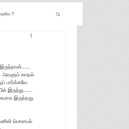
் உறவே ?
 இருந்தான்…… 
ு அவளும் காதல் 
் பார்க்கவே 
பில் இருந்து…… 
ூகமாக இருந்தது 
அவனின் மொபைல் 
்தது….………… 