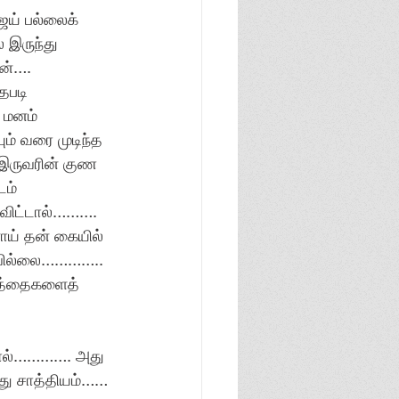
ிஜய் பல்லைக் 
இருந்து 
ன்….
தபடி 
 மனம் 
் வரை முடிந்த 
 இருவரின் குண 
ம் 
 விட்டால்………. 
ாய் தன் கையில் 
பவில்லை………….. 
்த்தைகளைத் 
ளால்…………. அது 
ு சாத்தியம்…… 