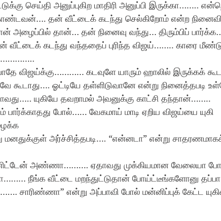
்டுக்கு செய்தி அனுப்புகிற மாதிரி அனுப்பி இருக்கா…….. என்ற
ொண்டவன்…. தன் வீட்டைக் கடந்து செல்கிறோம் என்ற நினைவில
 அழைப்பில் தான்… தன் நினைவு வந்து… திரும்பிப் பார்க்
 வீட்டைக் கடந்து வந்ததைப் புரிந்த விஜய்…….. காரை மீண்டு
்……………..
ம் போதே விஜய்க்கு………… கடவுளே யாரும் ஹாலில் இருக்கக் கூ
க்கவே கூடாது…. ஓட்டியே தள்ளிடுவானே என்று நினைத்தபடி 
ாவது….. யுகியே தவறாமல் அவனுக்கு காட்சி தந்தான்……..
ம் பார்க்காதது போல்…… வேகமாய் மாடி ஏறிய விஜய்யை யுகி 
ைக்க
ு மனதுக்குள் அர்ச்சித்தபடி…. “என்னடா” என்று சாதரணமாகக
 
ணிட்டேன் அண்ணா………. ஏதாவது முக்கியமான வேலையா போய்
…… நீங்க வீட்டை மறந்துட்டுதான் போய்ட்டீங்களோனு தப்பா
. சாரிண்ணா” என்று அப்பாவி போல் மன்னிப்புக் கேட்ட யுகியை