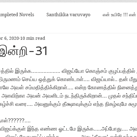
mpleted Novels
Santhikka varuvayo
என் உயிரே !!! என
r 6, 2020
10 min read
என் கண்ணின் மணி
உறவான நிலவொன்று சதிராட
 இன்றி-31
தோசத்தில் இருக்க………………. விஜய்யோ கொஞ்சம் குழப்பத்தில்
 திருமணம் செய்ய ஒத்துக் கொண்டாள்…. விஜய்யால்.. தன் மீத
 அவள் சம்மதித்திக்கிறாள்…. என்ற கோணத்தில் நினைத்துப
 அளவிற்கா அவன் அவளிடம் நடந்திருக்கிறான்… முதல் சந்திப்
ச்சி வரை…. அவனுக்கும் தீக்ஷாவுக்கும் எந்த நிகழ்வுமே சும
தாள்??????…. 
த விஜய்க்குள் இந்த எண்ண ஓட்டமே இருக்க…..அப்போது…. 
்ப… விஜய் வேகமாய்ப் பார்க்க…………..அது ’தீக்ஷா’ என்றிருந