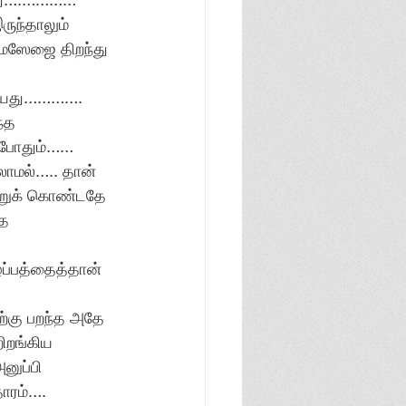
ுந்தாலும் 
ெஸேஜை திறந்து 
றியது…………. 
்த 
போதும்…… 
ாமல்….. தான் 
்றுக் கொண்டதே 
ை 
ப்பத்தைத்தான் 
்கு பறந்த அதே 
ிறங்கிய 
ுப்பி 
ாரம்…. 