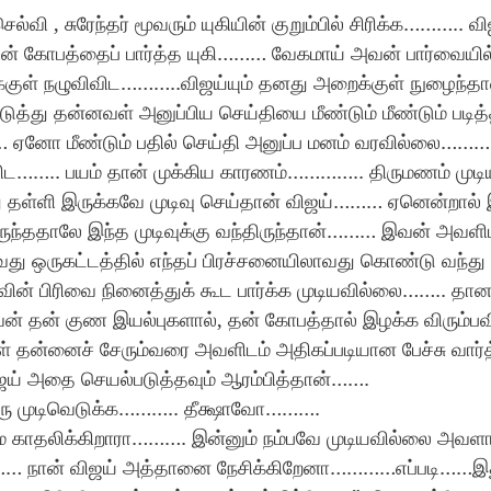
்வி , சுரேந்தர் மூவரும் யுகியின் குறும்பில் சிரிக்க……….. வ
 கோபத்தைப் பார்த்த யுகி……… வேகமாய் அவன் பார்வையில் 
குள் நழுவிவிட………..விஜய்யும் தனது அறைக்குள் நுழைந்தா
ு தன்னவள் அனுப்பிய செய்தியை மீண்டும் மீண்டும் படித்
ஏனோ மீண்டும் பதில் செய்தி அனுப்ப மனம் வரவில்லை………
…….. பயம் தான் முக்கிய காரணம்………….. திருமணம் முடியும
து தள்ளி இருக்கவே முடிவு செய்தான் விஜய்……… ஏனென்றால்
்திருந்ததாலே இந்த முடிவுக்கு வந்திருந்தான்……… இவன் அவளிட
ு ஒருகட்டத்தில் எந்தப் பிரச்சனையிலாவது கொண்டு வந்து
வின் பிரிவை நினைத்துக் கூட பார்க்க முடியவில்லை…….. தான
் தன் குண இயல்புகளால், தன் கோபத்தால் இழக்க விரும்
தன்னைச் சேரும்வரை அவளிடம் அதிகப்படியான பேச்சு வார
ஜய் அதை செயல்படுத்தவும் ஆரம்பித்தான்…….
 ஒரு முடிவெடுக்க……….. தீக்ஷாவோ……….
மை காதலிக்கிறாரா………. இன்னும் நம்பவே முடியவில்லை அவ
……… நான் விஜய் அத்தானை நேசிக்கிறேனா…………எப்படி……இத