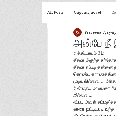
All Posts
Ongoing novel
Co
Praveena Vijay
Ap
அன்பே நீ இன்றி
கண்மணி... 
அன்பே நீ
அத்தியாயம் 31:
தீக்ஷா மிகுந்த சந்
தீக்ஷா எப்படி தன்னை
கொண்ட காரணத்தினாலே
முடியவில்லை….. அந்த
அன்றைய மாடியறை நிகழ்
இல்லை…. 
எப்படி அவள் சம்மதித்
காரை ஓட்டியபடி வந்
திடிரென்று ஒலி எழுப