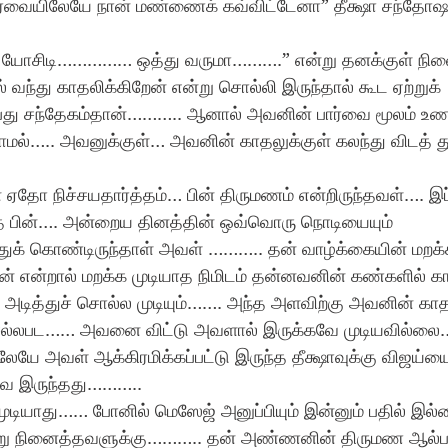
பார்வையிலேயே நான் மண்ணைக் கவ்விட்டேனா” தீக்ஷா சந்தோ
லா யோசிடி…………… ஒத்து வருமா……….” என்று தனக்குள் நி
் வந்து காதலிக்கிறேன் என்று சொல்லி இருந்தால் கூட ஏற்றுக் 
பது சந்தேகம்தான்……….. ஆனால் அவனின் பார்வை மூலம் உண
மல்….. அவனுக்குள்… அவனின் காதலுக்குள் கலந்து விடத் துட
ஏதோ நிச்சயதார்த்தம்… பின் திருமணம் என்றிருந்தவள்…. இப
்த பின்…. அன்றைய தினத்தின் ஒவ்வொரு நொடியையும் 
ுக் கொண்டிருந்தாள் அவள் ……….. தன் வாழ்க்கையின் மறக்
ன் என்றால் மறக்க முடியாத நிமிடம் தன்னவனின் கண்களில் கா
் அடித்துச் சொல்ல முடியும்……. அந்த அளவிற்கு அவனின் கா
ச் செல்லபட…… அவனை விட்டு அவளால் இருக்கவே முடியவில்ல
ே அவள் ஆக்கிரமிக்கப்பட்டு இருந்த தீக்ஷாவுக்கு விஜய்
ே இருந்தது……….. 
ுடியாது…… போனில் மெஸேஜ் அனுப்பியும் இன்னும் பதில் இ
று நினைத்தவளுக்கு……….. தன் அண்ணனின் திருமண ஆல்பம்