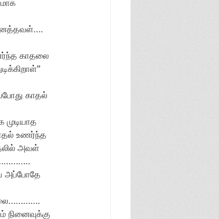
ஷமாக 
னைத்தவள்…. 
ர்ந்த காதலை 
ிக்கிறாள்” 
்போது காதல் 
க முடியாத 
தல் உணர்ந்த 
தலில் அவள் 
ை………….. 
யை அப்போதே 
ல்லை…………. 
 நினைவுக்கு 