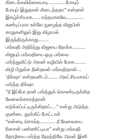
கிடைக்கவில்லையாடி…………போயும் 
போயும் இதுதான் கிடைத்ததா” என்றாள் 
இகழ்ச்சியாக….. சத்தமாகவே…………
கண்டிப்பாக உள்ளே நுழைந்த விஜயின் 
காதுகளிலும் இது விழாமல் 
இருந்திருக்காது…….
பார்வதி அதிர்ந்து விஜயை நோக்க……… 
விஜயும் பார்வதியை ஒரு பார்வை 
பார்த்துவிட்டு அவன் வழியில் போக…….. 
விழி பிதுங்க நின்றவள் பார்வதிதான்…
’தீக்‌ஷா’ என்றவளிடம்……. அலட்சியமாகப் 
பார்த்த தீக்‌ஷா
”நீ இப்போ நான் பார்த்துக் கொண்டிருக்கிற 
வேலைக்காகத்தான் 
எடுக்கப்பட்டிருக்கிறாய்….” என்று அடுத்த 
குண்டை தூக்கிப் போட்டாள்
“என்னடி சொல்ற……….. நீ வேலையை 
ரிசைன் பண்ணிட்டியா” என்று பார்வதி 
தோழியை பார்த்த நேரத்திலே அவள் இனி 