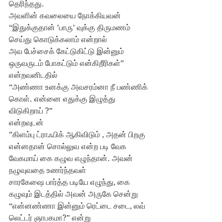
தெரிந்தது.
அவளின் கவலையை நோக்கியவன்
“இதுக்குதான் ’பாரு’ வுக்கு திருமணம் 
செய்து கொடுக்கலாம் என்றால்
அவ பேச்சைக் கேட்டுகிட்டு இன்னும் 
ஒருவருடம் போகட்டும் என்கிறீரிகள்” 
என்றவனிடதில்
“அண்ணா உனக்கு அவசரம்னா நீ பண்ணிக் 
கொள். என்னை எதுக்கு இழுத்து 
விடுகிறாய் ?”
என்றவுடன்
”கிளம்பு ட்ராஃபிக் ஆகிவிடும் , அதன் பிறகு 
என்னதான் சொல்லுவ என்ற படி வேக 
வேகமாய் கை கழுவ எழுந்தான். அவன் 
நழுவுவதை உணர்ந்தவள்
சாரகேஷை பார்த்த படியே எழுந்து, கை 
கழுவும் இடத்தில் அவன் அருகே சென்று
“என்னண்ணா இன்னும் ரெட்டை சடை, லவ் 
லெட்டர் ஞாபகமா?” என்று 