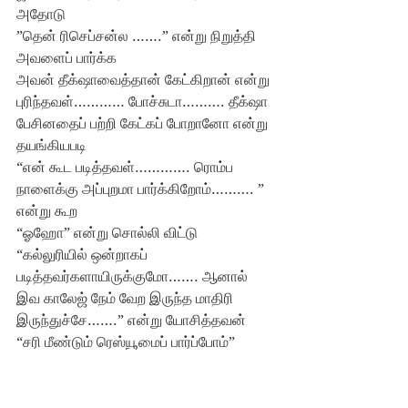
அதோடு
”தென் ரிசெப்சன்ல …….” என்று நிறுத்தி 
அவளைப் பார்க்க
அவன் தீக்‌ஷாவைத்தான் கேட்கிறான் என்று 
புரிந்தவள்………… போச்சுடா………. தீக்‌ஷா 
பேசினதைப் பற்றி கேட்கப் போறானோ என்று 
தயங்கியபடி
“என் கூட படித்தவள்…………. ரொம்ப 
நாளைக்கு அப்புறமா பார்க்கிறோம்………. ” 
என்று கூற
“ஓஹோ” என்று சொல்லி விட்டு
“கல்லுரியில் ஒன்றாகப் 
படித்தவர்களாயிருக்குமோ……. ஆனால் 
இவ காலேஜ் நேம் வேற இருந்த மாதிரி 
இருந்துச்சே…….” என்று யோசித்தவன்
“சரி மீண்டும் ரெஸ்யூமைப் பார்ப்போம்” 
என்று அந்த சிந்தனையை விலக்கி
“அப்டியா நல்லது…. அவளோட 
வேலையைத்தான் ஷேர் பண்ணிக்கப் 