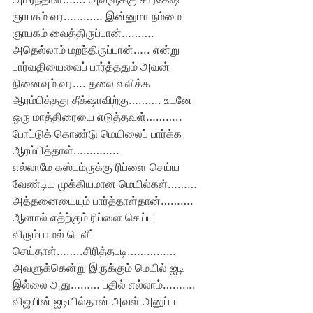
ஞாபகம் வர………… இன்னுமா நம்மை 
ஞாபகம் வைத்திருப்பான்………. 
அதெல்லாம் மறந்திருப்பான்….. என்று 
பார்வதியைவைப் பார்த்ததும் அவன் 
நினைவும் வர…. தலை வலிக்க 
ஆரம்பித்தது தீக்‌ஷாவிற்கு………. உடனே 
ஒரு மாத்திரையை எடுத்தவள்……….. 
போட்டுக் கொண்டு மெயிலைப் பார்க்க 
ஆரம்பித்தாள்…………..
எல்லாமே கஸ்டம்ருக்கு ரிப்ளை செய்ய 
வேண்டிய முக்கியமான மெயில்கள்……… 
அத்தனையையும் பார்த்தாள்தான்………. 
ஆனால் எத்ற்கும் ரிப்ளை செய்ய 
விரும்பாமல் டெலீட் 
செய்தாள்……..சிரித்தபடி…………… 
அவளுக்கென்று இருக்கும் மெயில் ஐடி 
இல்லை அது……… பதில் எல்லாம்………. 
விஜயின் ஐடியில்தான் அவள் அனுப்ப 