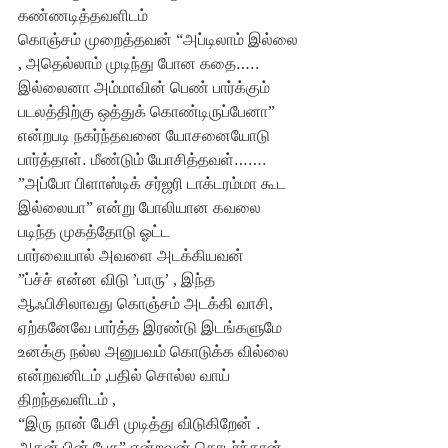
கண்ணடித்தவளிடம்
கொஞ்சம் முறைத்தவன் “அப்டிலாம் இல்லை 
, அதெல்லாம் முடிந்து போன கதை….. 
இல்லைனா அம்மாவின் பெண் பார்க்கும் 
படலத்திற்கு ஒத்துக் கொண்டிருப்பேனா” 
என்றபடி நகர்ந்தவனை யோசனையோடு 
பார்த்தாள். மீண்டும் யோசித்தவள்…….
”அப்போ பிளாஸ்டிக் சர்ஜரி டாக்டரம்மா கூட 
இல்லையா” என்று போலியான கவலை 
படிந்த முகத்தோடு ஓட்ட
பார்வையால் அவளை அடக்கியவன்
”ப்ச்ச் என்ன விடு ’பாரு’ , இந்த 
ஆஃபிசிலாவது கொஞ்சம் அடக்கி வாசி, 
ஏற்கனேவே பார்த்த இரண்டு இடங்களுமே 
உனக்கு நல்ல அனுபவம் கொடுக்க வில்லை 
என்றவனிடம் ,பதில் சொல்ல வாய் 
திறந்தவளிடம் ,
“இரு நான் பேசி முடித்து விடுகிறேன் . 
அதன் பின் பேசு” என்றவன் தொடர்ந்தான்