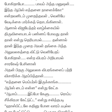
போகிறாயோ……… பாவம் அந்த மனுஷன்…. 
இந்த ஆபிஸ் எத்தனை நாளைக்கோ“ 
என்றவனிடம் முறைத்தவள் , வெளியே 
வேடிக்கை பார்க்கத் தொடங்கினாள்.
ஆனால் விஜயேந்தர் வாழ்க்கையில் 
திருவிளையாடல் பண்ணப் போவது தான் 
தான் என்று தெரியாமல்…….. தன்னால் 
தான் இந்த முறை அவள் தங்கை அந்த 
அலுவலகத்தை விட்டு வெளியேறப் 
போகிறாள்…. என்ற விபரம் அறியாமல் 
சாரகேஷ் பேசினான்
அதன் பிறகு அலுவலக விபரங்களைப் பற்றி 
விசாரிக்க ஆரம்பித்தான்……..
“எத்தனை மெம்பர்ஸ் இருக்காங்க……….. 
ஆபிஸ் டைம் என்ன” என்று கேட்க
“ஆமாம்………இப்போ கேளு……… ரொம்ப 
சீக்கிரமா கேட்டுட்ட” என்று சலித்தபடி
“ஹாஸ்பிட்டலே கதினு போன வாரம் ஃபுல்ல 
டேரா போட்டுட்டு……….. பெருசா விசாரிக்க 