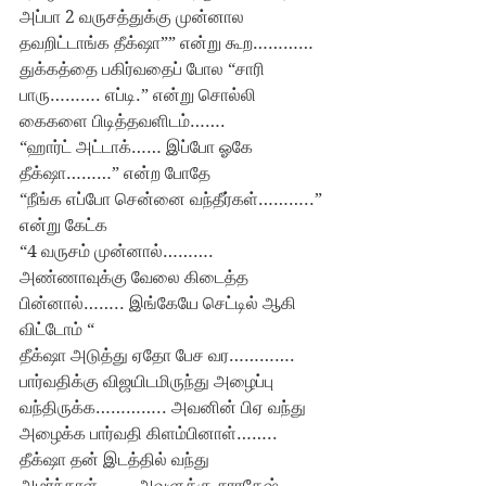
அப்பா 2 வருசத்துக்கு முன்னால 
தவறிட்டாங்க தீக்‌ஷா”” என்று கூற…………
துக்கத்தை பகிர்வதைப் போல “சாரி 
பாரு………. எப்டி.” என்று சொல்லி 
கைகளை பிடித்தவளிடம்…….
“ஹார்ட் அட்டாக்…… இப்போ ஓகே 
தீக்‌ஷா………” என்ற போதே
“நீங்க எப்போ சென்னை வந்தீர்கள்………..” 
என்று கேட்க
“4 வருசம் முன்னால்………. 
அண்ணாவுக்கு வேலை கிடைத்த 
பின்னால்…….. இங்கேயே செட்டில் ஆகி 
விட்டோம் “
தீக்‌ஷா அடுத்து ஏதோ பேச வர…………. 
பார்வதிக்கு விஜயிடமிருந்து அழைப்பு 
வந்திருக்க………….. அவனின் பிஏ வந்து 
அழைக்க பார்வதி கிளம்பினாள்……..
தீக்‌ஷா தன் இடத்தில் வந்து 
அமர்ந்தாள்……. அவளுக்கு சாரகேஷ் 