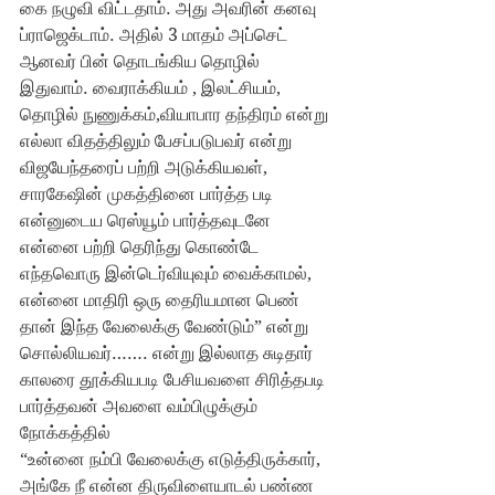
கை நழுவி விட்டதாம். அது அவரின் கனவு 
ப்ராஜெக்டாம். அதில் 3 மாதம் அப்செட் 
ஆனவர் பின் தொடங்கிய தொழில் 
இதுவாம். வைராக்கியம் , இலட்சியம், 
தொழில் நுணுக்கம்,வியாபார தந்திரம் என்று 
எல்லா விதத்திலும் பேசப்படுபவர் என்று 
விஜயேந்தரைப் பற்றி அடுக்கியவள், 
சாரகேஷின் முகத்தினை பார்த்த படி 
என்னுடைய ரெஸ்யூம் பார்த்தவுடனே 
என்னை பற்றி தெரிந்து கொண்டே 
எந்தவொரு இன்டெர்வியுவும் வைக்காமல், 
என்னை மாதிரி ஒரு தைரியமான பெண் 
தான் இந்த வேலைக்கு வேண்டும்” என்று 
சொல்லியவர்……. என்று இல்லாத சுடிதார் 
காலரை தூக்கியபடி பேசியவளை சிரித்தபடி 
பார்த்தவன் அவளை வம்பிழுக்கும் 
நோக்கத்தில்
“உன்னை நம்பி வேலைக்கு எடுத்திருக்கார், 
அங்கே நீ என்ன திருவிளையாடல் பண்ண 