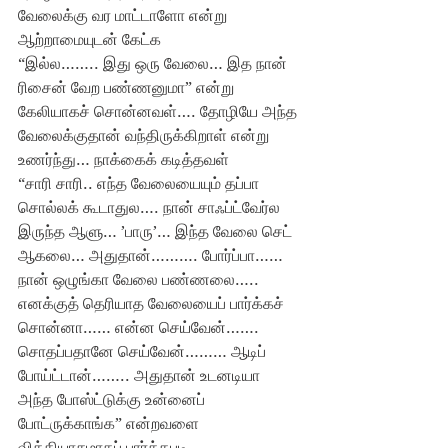
வேலைக்கு வர மாட்டாளோ என்று 
ஆற்றாமையுடன் கேட்க
“இல்ல…….. இது ஒரு வேலை… இத நான் 
ரிசைன் வேற பண்ணனுமா” என்று 
கேலியாகச் சொன்னவள்…. தோழியே அந்த 
வேலைக்குதான் வந்திருக்கிறாள் என்று 
உணர்ந்து… நாக்கைக் கடித்தவள்
“சாரி சாரி.. எந்த வேலையையும் தப்பா 
சொல்லக் கூடாதுல…. நான் சாஃப்ட்வேர்ல 
இருந்த ஆளு… ’பாரு’… இந்த வேலை செட் 
ஆகலை… அதுதான்………. போர்ப்பா…… 
நான் ஒழுங்கா வேலை பண்ணலை….. 
எனக்குத் தெரியாத வேலையைப் பார்க்கச் 
சொன்னா…… என்ன செய்வேன்……. 
சொதப்பதானே செய்வேன்……… ஆடிப் 
போய்ட்டான்…….. அதுதான் உடனடியா 
அந்த போஸ்ட்டுக்கு உன்னைப் 
போட்ருக்காங்க” என்றவளை 
வித்தியாசமாகப் பார்த்தபடி