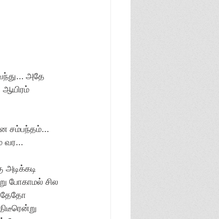
வந்து… அதே 
 ஆயிரம் 
 சம்பந்தம்… 
் வர… 
ு அடிக்கடி 
று போகாமல் சில 
 ஏதேதோ 
டீரென்று 