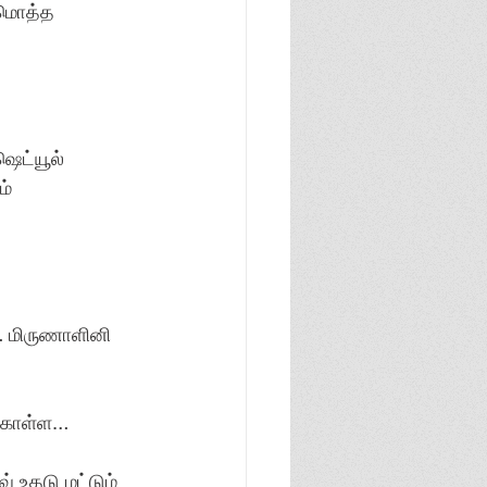
 மொத்த 
ெட்யூல் 
் 
… மிருணாளினி 
் கொள்ள…
் உதடு மட்டும் 