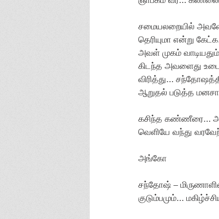
சமையலறையில் அவளோட
தெரியுமா என்று கேட்
அவள் முகம் வாடியதும
கிடந்த அவளைது உடைக
விரித்து… சந்தோஷத்
ஆறுதல் படுத்த மனசா
கசிந்த கண்ணீரை… அ
வெளியே வந்து வரவேற்
அங்கோ
சந்தோஷ் – மிருணாளின
குடும்பமும்… மகிழ்ச்ச