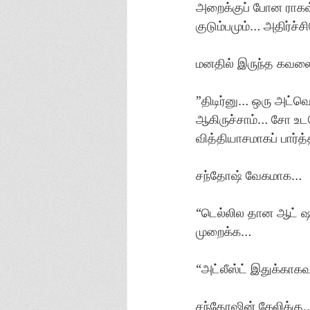
அறைக்குப் போன ராகவ்
குடும்பமும்… அதிர்ச்
மனதில் இருந்த கவலை
”திடிர்னு… ஒரு அட்வெ
ஆகிருச்சாம்… சோ உ
வித்தியாசமாகப் பார
சந்தோஷ் வேகமாக…
“டெல்லில தான ஆட் ஷூ
முறைக்க…
“அட்லீஸ்ட் இதுக்காகவ
சந்தோஷின் கேலிக்கு… 