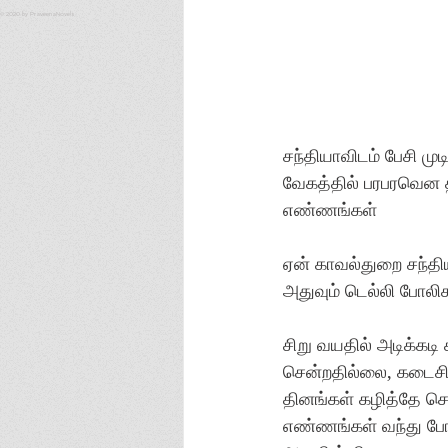
© 2020 by PraveenaNovels
சந்தியாவிடம் பேசி 
வேகத்தில் பரபரவென 
எண்ணங்கள்
ஏன் காவல்துறை சந்த
அதுவும் டெல்லி போல
சிறு வயதில் அடிக்கடி 
சென்றதில்லை, கடைசிய
தினங்கள் கழித்தே 
எண்ணங்கள் வந்து போ