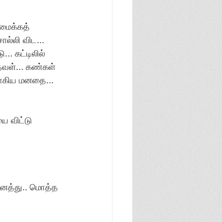
ைக்கத் 
சொல்லி விட… 
… கட்டிலில் 
்தவள்… கண்கள் 
னமாகிய மனதை… 
 விட்டு 
னைத்து.. மொத்த 