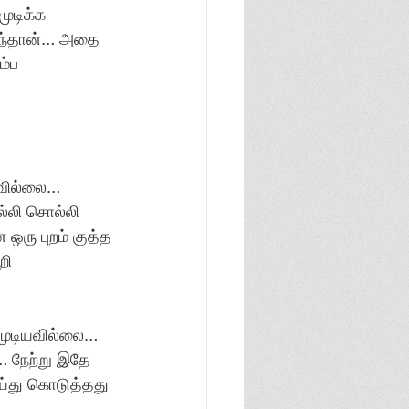
ுடிக்க 
ுந்தான்… அதை 
்ப 
வில்லை… 
்லி சொல்லி 
ரு புறம் குத்த 
றி 
முடியவில்லை… 
… நேற்று இதே 
ய்து கொடுத்தது 