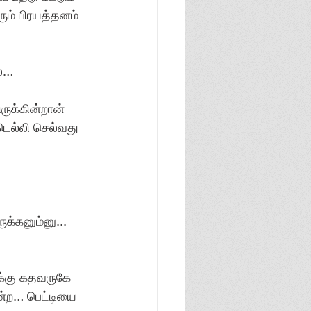
ும் பிரயத்தனம் 
ை… 
ருக்கின்றான் 
ெல்லி செல்வது 
க்கனும்னு... 
்கு கதவருகே 
்ற… பெட்டியை 