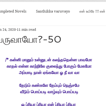
mpleted Novels
Santhikka varuvayo
என் உயிரே !!! என
n 24, 2020
11 min read
என் கண்ணின் மணி
உறவான நிலவொன்று சதிராட
க வருவாயோ?-50
/* கன்னி மானும் உன்னுடன் கலந்ததென்ன பாவமோ
 காதல் என்ன காற்றிலே குலைந்து போகும் மேகமோ
 அம்மாடி நான் ஏங்கவோ ஓ நீ வா வா
 தேடும் கண்களே தேம்பும் நெஞ்சமே
 வீடும் பொய்யடி வாழ்வும் பொய்யடி
ஓ ப்ரியா ப்ரியா என் ப்ரியா ப்ரியா