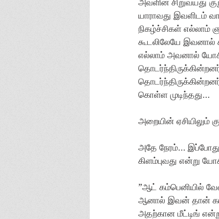
அவளின் சிறுவயது குறு
யாராவது இவளிடம் வாலா
நிகழ்ச்சிகள் எல்லாம்
கூடலிலேயே இவனால் க
எல்லாம் அவனால் யோசி
தொடர்ந்திருக்கின்ற
தொடர்ந்திருக்கின்றன
கொள்ள முடிந்தது… 
அறையின் ஏசியிலும் க
அதே நேரம்… இப்போது 
கிளம்புவது என்று ய
”ஆட் கம்பெனியில் வே
ஆனால் இவன் தான் கட
அதற்கான மீட்டிங் என்