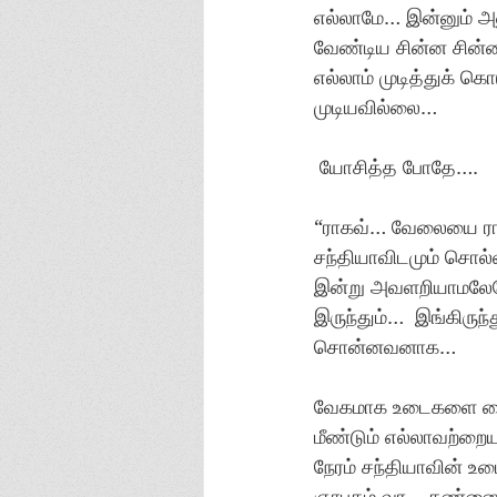
எல்லாமே… இன்னும் அல
வேண்டிய சின்ன சின
எல்லாம் முடித்துக் 
முடியவில்லை…
 யோசித்த போதே….
“ராகவ்… வேலையை ராஜ
சந்தியாவிடமும் சொல
இன்று அவளறியாமலேயே
இருந்தும்…  இங்கிர
சொன்னவனாக…
வேகமாக உடைகளை வைத
மீண்டும் எல்லாவற்றை
நேரம் சந்தியாவின் உ
ஞாபகம் வர… கண்ணைக்