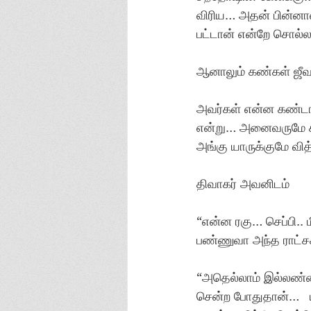
விரிய… அதன் பின்னால
பட்டான் என்றே சொல்
ஆனாலும் கண்கள் ஜீவ
அவர்கள் என்ன கண்டார்
என்று… அனைவருமே சந
அங்கு யாருக்குமே வி
திவாகர் அவனிடம்
“என்ன ரகு… செப்பி.. 
பண்ணுவா அந்த ராட்சச
“அதெல்லாம் இல்லண்
சென்ற போதுதான்…   