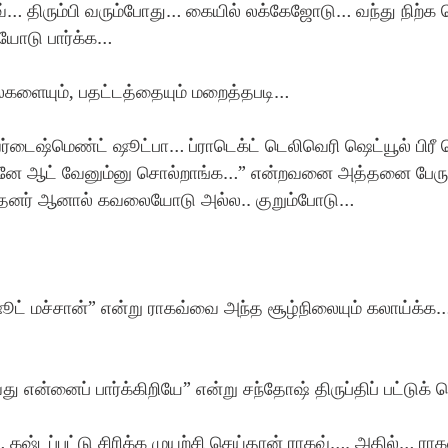
… திரும்பி வரும்போது… கையில் லக்கேஜோடு… வந்து நிற்க
சியோடு பார்க்க…
களையும், பதட்டத்தையும் மறைத்தபடி… 
ர்டைஷ்மெண்ட் ஷூட்பா… ப்ராடெக்ட் டெலிவெரி ஷெட்யூல் பிரீ ஷ
டனே ஆட் வேனும்னு சொல்றாங்க…” என்றவனை அத்தனை பேரும
்த்தனர் ஆனால் கவலையோடு அல்ல.. குறும்போடு…
ட் மச்சான்” என்று ராகவ்வை அந்த சூழ்நிலையும் கலாய்க்க
து என்னைப் பார்க்கிறியே” என்று சந்தோஷ் திருப்திப் பட்டுக
கஷ்டப்பட்டு சிரிக்க முயற்சி செய்தான் ராகவ்…. அதில்… ராகவ