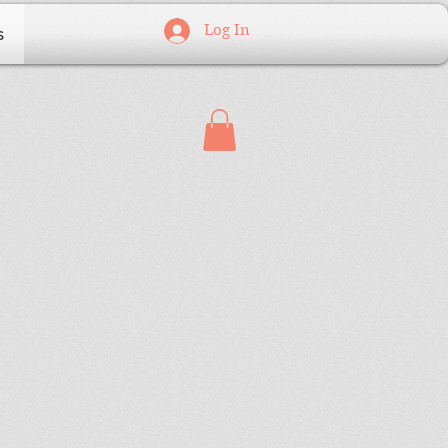
Log In
s