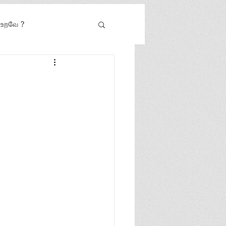
் உறவே ?