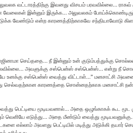
ுவலக வட்டாரத்திற்கு இவனது விசயம் பரவவில்லை… ராகவ் ம
்ன வேலைகள் இன்னும் இருக்க… அலுவலகம் போய்க்கொண்டிர
கொடுக்க வேண்டும் என்ற காரணத்திற்காகவே சந்தியாவோடு கிளம
ினாமா செய்ததை… நீ இன்னும் உன் குடும்பத்துக்கு சொல்ல
்லவில்லை… அவளுக்கு சஸ்பென்ஸ் சஸ்பென்ஸ்… என்று நீ சொல
 உனக்கு சஸ்பென்ஸ் வைத்து விட்டாள்…” மனசாட்சி அவனை ஒ
ுந்து செல்வதற்கான காரணத்தை சொன்னதற்காக மனசாட்சி நன்
்து பெட்டியை மூடியவனால்… அதை ஒழுங்காகக் கூட மூட 
யும் வெளியே எடுத்து… அதை மீண்டும் வைத்து மூடியவனுக்கு
டைகளை எல்லாம் அவளது பெட்டியில் மடித்து அடுக்கி தயார் செ
 கரித்தது.. 