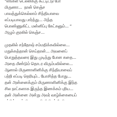
“எங்கள டெல்லிக்கு கூட்டிட்டு போ 
மிருணா…  நான் செஞ்ச 
பாவத்துக்கெல்லாம் சிந்தியாவை 
எப்படியாவது பார்த்து… அந்த 
பொண்ணுகிட்ட மன்னிப்பு கேட்கனும்… “ 
அழும் குரலில் கெஞ்ச…
முதலில் சந்தோஷ் சம்மதிக்கவில்லை… 
மறுக்கத்தான் செய்தான்… அவனைப் 
பொறுத்தவரை இது முடிந்து போன கதை… 
அதை மீண்டும் தொடர விரும்பவில்லை… 
ஆனால் மிருணாளினிக்கு சிந்தியாவைப் 
பற்றி எப்படி தெரியும்.. யோசித்த போது… 
தன் அன்னைக்கும் மிருணாளினிக்கு இந்த 
சில நாட்களாக இருந்த இணக்கம் புரிய… 
தன் அன்னை அன்று அவர் வாழ்க்கையைப் 
பற்றித்தான் மிருணாளினியிடம் பேசி 
இருக்கிறார் என்று புரிந்தது இப்போது…