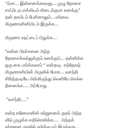
“ம்மா… இன்னைக்காவது… முழு தோசை 
சாப்பிடற பாக்கியம் கிடைக்குமா எனக்கு”  
தன் தாயிடம் பேசினாலும்.. பார்வை 
மிருணாளினியிடம் இருக்க…
மிருணா உதட்டைப் பிதுக்க…
“என்ன பிரச்சனை அந்த 
தோசைக்கல்லுக்கும் உனக்கும்… தள்ளிக்க 
ஒரு கை பார்க்கலாம் “ என்றபடி  சந்தோஷ் 
மிருணாளியின் அருகில் போக… வசந்தி 
சிரித்தபடியே அங்கிருந்து வெளியே செல்ல 
நினைக்க…. அப்போது
 ”வசந்தி….” 
என்ற கணேசனின் கர்ஜனைக் குரல் அந்த 
வீடு முழுக்க எதிரொலிக்க….  அந்தக் 
கர்ஜனை குரலில் நடுக்கமும் இருந்தது…