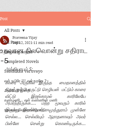
Post
All Posts
Praveena Vijay
All Posts
Sep 12, 2021
11 min read
உறவான நிலவொன்று சதிராட
Ongoing novel
-5
Completed Novels
அத்தியாயம் 5:
Santhikka varuvayo
என் உயிரே !!! என் உறவே ?
காரை அருகில் இருந்த  மைதானத்தில் 
நிறுத்தும் பொருட்டு செழியன்  மட்டும் காரை 
அன்பே நீ இன்றி
விட்டு இறங்காமல் காரிலேயே 
கண்மணி... என் கண்ணின் மணி
அமர்ந்திருக்க…. மற்ற மூவரும் காரில் 
உறவான நிலவொன்று சதிராட
இருந்து இறங்கினர்.. முத்துராம் முன்னே 
செல்ல… செல்வியும் ஆராதனாவும் அவர் 
பின்னே சென்று கொண்டிருக்க… 