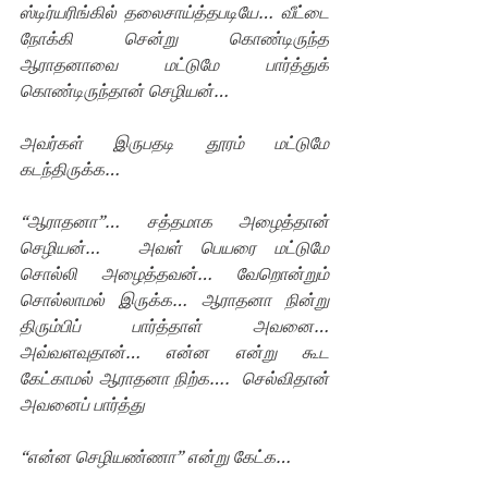
ஸ்டிர்யரிங்கில் தலைசாய்த்தபடியே… வீட்டை 
நோக்கி சென்று கொண்டிருந்த 
ஆராதனாவை மட்டுமே பார்த்துக் 
கொண்டிருந்தான் செழியன்…
அவர்கள் இருபதடி தூரம் மட்டுமே 
கடந்திருக்க…
“ஆராதனா”… சத்தமாக அழைத்தான் 
செழியன்…  அவள் பெயரை மட்டுமே 
சொல்லி அழைத்தவன்… வேறொன்றும் 
சொல்லாமல் இருக்க… ஆராதனா நின்று 
திரும்பிப் பார்த்தாள் அவனை…  
அவ்வளவுதான்… என்ன என்று கூட 
கேட்காமல் ஆராதனா நிற்க….  செல்விதான் 
அவனைப் பார்த்து
“என்ன செழியண்ணா” என்று கேட்க…