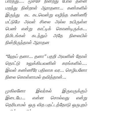
பார்த்து…. மூச்சே நின்றது போல தனை 
மறந்து நின்றாள் ஆராதனா… கண்களில் 
இருந்து  கட கடவென்று வழிந்த கண்ணீர் 
மட்டுமே அவள் சிலை அல்ல உயிருள்ள 
பெண் என்று காட்டிக் கொண்டிருக்க… 
நிமிடங்கள் கடந்தும் அதே நிலையில் 
நின்றிருந்தாள் ஆராதன
“ஹேய் தனா… தனா” பதறி அவளின் தோள் 
தொட்டு உலுக்கியவனின் கரங்களில்…. 
இவள் கண்ணீரே பதிலாக வர… செழியனோ 
நிலை கொள்ளாமல் தவித்தான்…
முகிலனோ இவர்கல் இருவருக்கும் 
இடையே… என்ன சொல்வது என்று 
தெரியாமல்  ஒரு வித பதட்டத்தோடு ஒருபுறம் 
தவித்தபடி நிற்க… 
அப்போது…. அவர்களருகில் சத்தமே 