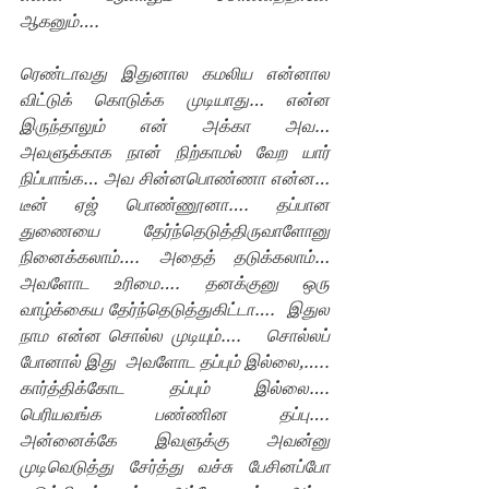
ஆகனும்…. 
ரெண்டாவது இதுனால கமலிய என்னால 
விட்டுக் கொடுக்க முடியாது… என்ன 
இருந்தாலும் என் அக்கா அவ… 
அவளுக்காக நான் நிற்காமல் வேற யார் 
நிப்பாங்க… அவ சின்னபொண்ணா என்ன… 
டீன் ஏஜ் பொண்ணூனா…. தப்பான 
துணையை தேர்ந்தெடுத்திருவாளோனு 
நினைக்கலாம்…. அதைத் தடுக்கலாம்… 
அவளோட உரிமை…. தனக்குனு ஒரு 
வாழ்க்கைய தேர்ந்தெடுத்துகிட்டா….  இதுல 
நாம என்ன சொல்ல முடியும்….   சொல்லப் 
போனால் இது  அவளோட தப்பும் இல்லை,….. 
கார்த்திக்கோட தப்பும் இல்லை…. 
பெரியவங்க பண்ணின தப்பு….   
அன்னைக்கே இவளுக்கு அவன்னு 
முடிவெடுத்து சேர்த்து வச்சு பேசினப்போ 