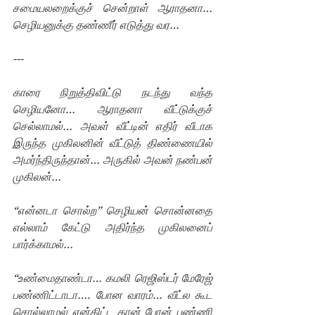
சமையலறைக்குச் சென்றாள் ஆராதனா… 
செழியனுக்கு தண்ணீர் எடுத்து வர…
---
காரை நிறுத்திவிட்டு நடந்து வந்த 
செழியனோ… ஆராதனா வீட்டுக்குச் 
செல்லாமல்… அவள் வீட்டின் எதிர் வீடாக 
இருந்த முகிலனின் வீட்டுத் திண்ணையில் 
அமர்ந்திருந்தான்… அருகில் அவன் நண்பன் 
முகிலன்…
“என்னடா சொல்ற” செழியன் சொன்னதை 
எல்லாம் கேட்டு அதிர்ந்த முகிலனைப் 
பார்க்காமல்…
“உண்மைதாண்டா… கமலி ரெஜிஸ்டர் மேரேஜ் 
பண்ணிட்டாடா…. போன வாரம்… வீட்ல கூட 
சொல்லாமல் என்கிட்ட தான் போன் பண்ணி 