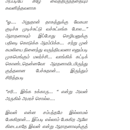
அப்படியே கீழே வைத்திருந்ததையும் 
கவனித்தவளாக
“ஓ…. அதுதான் தாகத்துக்கு வேகமா 
குடிச்சு முடிச்சுட்டு வச்சுட்டீங்க போல…”  
ஆராதனாவும் இப்போது செழியனுக்கு 
பதிலடி கொடுக்க ஆரம்பிக்க…  சற்று முன் 
கமலியை நினைந்து வருந்தியவனா எனும்படி 
முகமெங்கும் மலர்ச்சி… வாங்கிக் கட்டிக் 
கொண்டதென்னவோ ஆரதனாவிடமிருந்து  
குத்தலான பேச்சுதான்… இருந்தும் 
சிரித்தபடி
“சரி… இங்க உக்காரு… “ என்று அவன் 
அருகில் அமரச் சொல்ல…. 
இவன் என்ன சம்பந்தமே இல்லாமல் 
பேசுகிறான்… இப்படி எல்லாம் பேசுகிற ஆளே 
கிடையாதே இவன் என்று ஆராதனாவுக்குத் 