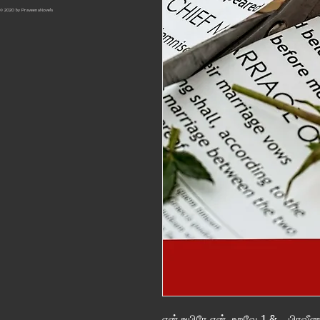
© 2020 by PraveenaNovels
என் உயிரே என் உறவே 1 &... பிரவீ